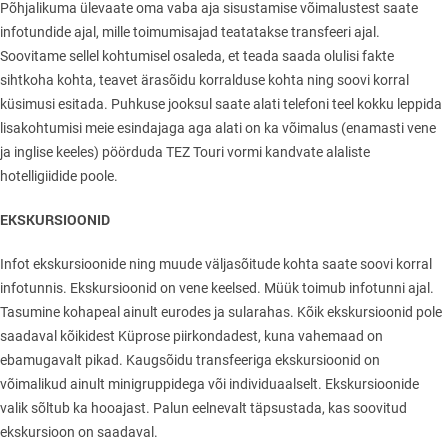
Põhjalikuma ülevaate oma vaba aja sisustamise võimalustest saate
infotundide ajal, mille toimumisajad teatatakse transfeeri ajal.
Soovitame sellel kohtumisel osaleda, et teada saada olulisi fakte
sihtkoha kohta, teavet ärasõidu korralduse kohta ning soovi korral
küsimusi esitada. Puhkuse jooksul saate alati telefoni teel kokku leppida
lisakohtumisi meie esindajaga aga alati on ka võimalus (enamasti vene
ja inglise keeles) pöörduda TEZ Touri vormi kandvate alaliste
hotelligiidide poole.
EKSKURSIOONID
Infot ekskursioonide ning muude väljasõitude kohta saate soovi korral
infotunnis. Ekskursioonid on vene keelsed. Müük toimub infotunni ajal.
Tasumine kohapeal ainult eurodes ja sularahas. Kõik ekskursioonid pole
saadaval kõikidest Küprose piirkondadest, kuna vahemaad on
ebamugavalt pikad. Kaugsõidu transfeeriga ekskursioonid on
võimalikud ainult minigruppidega või individuaalselt. Ekskursioonide
valik sõltub ka hooajast. Palun eelnevalt täpsustada, kas soovitud
ekskursioon on saadaval.