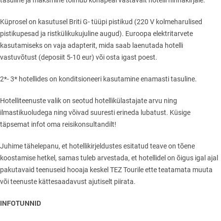
tasuline ja maksmine toimub kohapeal vastavalt hotelli hinnakirjale.
Küprosel on kasutusel Briti G- tüüpi pistikud (220 V kolmeharulised
pistikupesad ja ristkülikukujuline augud). Euroopa elektritarvete
kasutamiseks on vaja adapterit, mida saab laenutada hotelli
vastuvõtust (deposiit 5-10 eur) või osta igast poest.
2*- 3* hotellides on konditsioneeri kasutamine enamasti tasuline.
Hotelliteenuste valik on seotud hotellikülastajate arvu ning
ilmastikuoludega ning võivad suuresti erineda lubatust. Küsige
täpsemat infot oma reisikonsultandilt!
Juhime tähelepanu, et hotellikirjeldustes esitatud teave on tõene
koostamise hetkel, samas tuleb arvestada, et hotellidel on õigus igal ajal
pakutavaid teenuseid hooaja keskel TEZ Tourile ette teatamata muuta
või teenuste kättesaadavust ajutiselt piirata.
INFOTUNNID