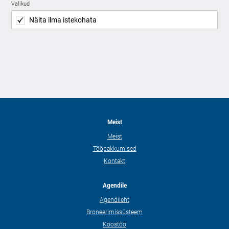
Valikud
Näita ilma istekohata
Meist
Meist
Tööpakkumised
Kontakt
Agendile
Agendileht
Broneerimissüsteem
Koostöö