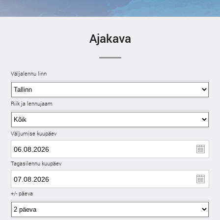
Ajakava
Väljalennu linn
Riik ja lennujaam
Väljumise kuupäev
Tagasilennu kuupäev
+/- päeva