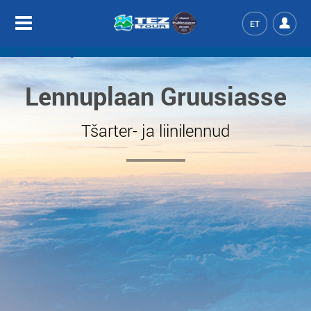
ET
Muuda otsing
Lennuplaan Gruusiasse
Tšarter- ja liinilennud