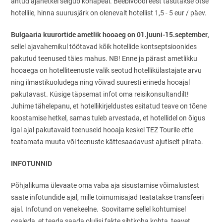
antud ajahetkel selgub kohapeal. Beebivoodi eest tasutakse otse
hotellile, hinna suurusjärk on olenevalt hotellist 1,5 - 5 eur / päev.
Bulgaaria kuurortide ametlik hooaeg on 01.juuni-15.september
,
sellel ajavahemikul töötavad kõik hotellide kontseptsioonides
pakutud teenused täies mahus. NB! Enne ja pärast ametlikku
hooaega on hotelliteenuste valik seotud hotellikülastajate arvu
ning ilmastikuoludega ning võivad suuresti erineda hooajal
pakutavast. Küsige täpsemat infot oma reisikonsultandilt!
Juhime tähelepanu, et hotellikirjeldustes esitatud teave on tõene
koostamise hetkel, samas tuleb arvestada, et hotellidel on õigus
igal ajal pakutavaid teenuseid hooaja keskel TEZ Tourile ette
teatamata muuta või teenuste kättesaadavust ajutiselt piirata.
INFOTUNNID
Põhjalikuma ülevaate oma vaba aja sisustamise võimalustest
saate infotundide ajal, mille toimumisajad teatatakse transfeeri
ajal. Infotund on venekeelne. Soovitame sellel kohtumisel
osaleda, et teada saada olulisi fakte sihtkoha kohta, teavet