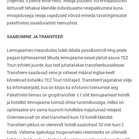
(hiljemalt 5 päeva enne reisi). Reisija puudest või erivajadustest
lähtuvalt tehakse kliendile individuaalne reisipakkumine kuna
erivajadusega reisija vajadused võivad erineda tavatingimustel
pakettreisis sisalduvatest teenustest.
SAABUMINE JA TRANSFEER
Lennujaamas maandudes tuleb läbida passikontroll ning peale
pagasi kättesaamist liikuda lennujaama esisel platsil asuva TEZ
Touri infoleti juurde, kus teid juhatatakse transfeerbussidesse.
Transfeere saadavad vene ja vähesel määral inglise keelt
kõnelevad kohaliku TEZ Touri töötajad. Transfeeril jagatakse välja
ka infomaterjalid, kus on kirjas ka infotunni toimumise aeg.
Pakettreisi hinnas on grupitransfeer s.t sõit lennujaamast hotelli
ja hotellist lennujaama toimub ühise turismibussiga, milles on
optimaalne arv sama kuurorti hotellides majutuvaid reisijaid.
Orienteeruvalt on ühel transfeeril kuni 10 hotelli kliendid.
Transfeeri pikkus on olenevalt hotelli asukohast 30 min kuni 2
tundi. Vähema ajakuluga mugavamaks reisimiseks on võimalik