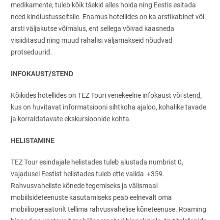
medikamente, tuleb kõik tšekid alles hoida ning Eestis esitada
need kindlustusseltsile. Enamus hotellides on ka arstikabinet või
arsti väljakutse võimalus, ent sellega võivad kaasneda
visiiditasud ning muud rahalisi väljamakseid nõudvad
protseduurid.
INFOKAUST/STEND
Kõikides hotellides on TEZ Touri venekeelne infokaust või stend,
kus on huvitavat informatsiooni sihtkoha ajaloo, kohalike tavade
ja korraldatavate ekskursioonide kohta.
HELISTAMINE
TEZ Tour esindajale helistades tuleb alustada numbrist 0,
vajadusel Eestist helistades tuleb ette valida +359.
Rahvusvaheliste kõnede tegemiseks ja välismaal
mobiilsideteenuste kasutamiseks peab eelnevalt oma
mobiilioperaatorilt tellima rahvusvahelise kõneteenuse. Roaming