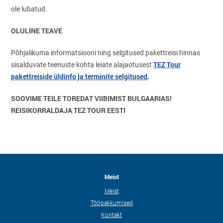
ole lubatud.
OLULINE TEAVE
Põhjalikuma informatsiooni ning selgitused pakettreisi hinnas
TEZ Tour
sisalduvate teenuste kohta leiate alajaotusest
pakettreiside üldinfo ja terminite selgitused
.
SOOVIME TEILE TOREDAT VIIBIMIST BULGAARIAS!
REISIKORRALDAJA TEZ TOUR EESTI
Meist
Meist
Tööpakkumised
Kontakt