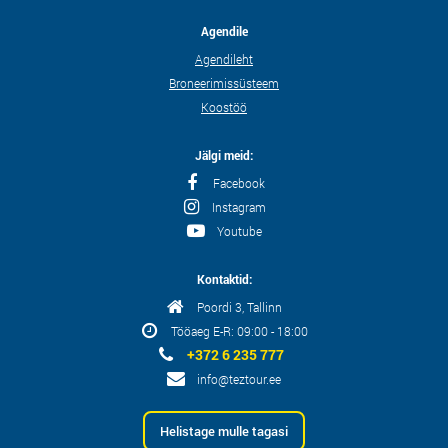
Agendile
Agendileht
Broneerimissüsteem
Koostöö
Jälgi meid:
Facebook
Instagram
Youtube
Kontaktid:
Poordi 3, Tallinn
Tööaeg E-R: 09:00 - 18:00
+372 6 235 777
info@teztour.ee
Helistage mulle tagasi