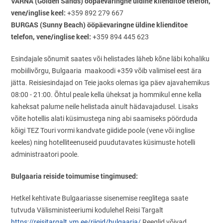
VARNA (Golden Sands) ööpäevaringne üldine klienditoe telefon,
vene/inglise keel:
+359 892 279 667
BURGAS (Sunny Beach) ööpäevaringne üldine klienditoe
telefon, vene/inglise keel:
+359 894 445 623
Esindajale sõnumit saates või helistades läheb kõne läbi kohaliku
mobiilivõrgu, Bulgaaria maakoodi +359 võib valimisel eest ära
jätta. Reisiesindajad on Teie jaoks olemas iga päev ajavahemikus
08:00 - 21:00. Õhtul peale kella üheksat ja hommikul enne kella
kaheksat palume neile helistada ainult hädavajadusel. Lisaks
võite hotellis alati küsimustega ning abi saamiseks pöörduda
kõigi TEZ Touri vormi kandvate giidide poole (vene või inglise
keeles) ning hotelliteenuseid puudutavates küsimuste hotelli
administraatori poole.
Bulgaaria reiside toimumise tingimused:
Hetkel kehtivate Bulgaariasse sisenemise reeglitega saate
tutvuda Välisministeeriumi kodulehel Reisi Targalt
https://reisitargalt.vm.ee/riigid/bulgaaria/
Reeglid võivad