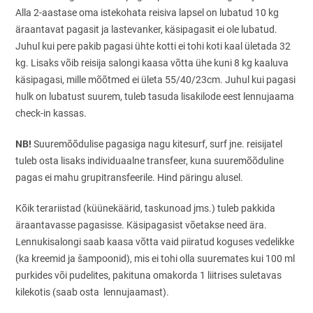
Alla 2-aastase oma istekohata reisiva lapsel on lubatud 10 kg
äraantavat pagasit ja lastevanker, käsipagasit ei ole lubatud.
Juhul kui pere pakib pagasi ühte kotti ei tohi koti kaal ületada 32
kg. Lisaks võib reisija salongi kaasa võtta ühe kuni 8 kg kaaluva
käsipagasi, mille mõõtmed ei ületa 55/40/23cm. Juhul kui pagasi
hulk on lubatust suurem, tuleb tasuda lisakilode eest lennujaama
check-in kassas.
NB!
Suuremõõdulise pagasiga nagu kitesurf, surf jne. reisijatel
tuleb osta lisaks individuaalne transfeer, kuna suuremõõduline
pagas ei mahu grupitransfeerile. Hind päringu alusel.
Kõik terariistad (küünekäärid, taskunoad jms.) tuleb pakkida
äraantavasse pagasisse. Käsipagasist võetakse need ära.
Lennukisalongi saab kaasa võtta vaid piiratud koguses vedelikke
(ka kreemid ja šampoonid), mis ei tohi olla suuremates kui 100 ml
purkides või pudelites, pakituna omakorda 1 liitrises suletavas
kilekotis (saab osta lennujaamast).