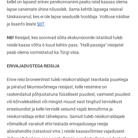
kellel on lapsest erinev perekonnanimi peaks reisil kaasas olema
lapse vanemate ühine nõusolek. Sama kehtib lapsega reisival
täiskasvanul, kes ei ole lapse seaduslik hooldaja. Volituse näidise
ja lisainfo leiate
SIIT
.
NB!
Reisijad, kes soovivad sõita ekskursioonile Istanbuli tuleb
reisile kaasa võtta 6 kuud kehtiv pass. "Halli passiga" reisijatel
peab olema vormistatud ka Türgi viisa.
ERIVAJADUSTEGA REISIJA
Enne reisi broneerimist tuleb reisikorraldajat teavitada puuetega
ja piiratud liikumisvõimega reisijast, kelle reisimine on
raskendatud põhjustatuna füüsilisest puudest, vaimsest puudest
või kõrvalekaldest või mingist muust east tingitud tervislikust
eriseisundist ja kelle tervislik seisund vajab lennufirma ja
reisikorraldaja erilist tähelepanu. Samuti tuleb reisikorraldajale
võimalikult varakult ette teatada erivajadusega reisija
abivahendite (ratastool vms.) reisile kaasavõtmise vajadusest