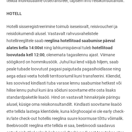
tellida individuaalne otsetransfeer, täpsem info reisikonsultandilt.
HOTELL
Hotelli sisseregistreerimine toimub iseseisvalt, reisivoucheri ja
reisidokumendi alusel. Vastavalt rahvusvahelistele
reeglina hotellitoad saabumise päeval
hotellireeglitele saab
alates kella 14:00st
hotellitoad
ning lahkumispäeval tuleb
loovutada kell 12:00
, olenemata tagasilennu ajast. Viimane
söögikord on hommikusöök. Juhul kui lend väljub hiljem, saab
peale tubade loovutust pagasi paigutada pagasihoidlasse ning
aega edasi veeta hotelli territooriumil kuni transfeerini. Kliendid,
kes soovivad kindlasti tuba varase lennu saabumise hetkest või
hilise lennu puhul kuni ära sõiduni soovitame ette osta lisaks
standardpaketile lisaöö. Hind on vastavalt hinnakirjale päringu
alusel, küsige oma reisikonsultandilt. Kindlasti soovitame lisaöö
ette tellida lastega klientidele, kuna kõrghooajal ei ole early check-
in/late check-out hotellis reeglina suure koormuse tõttu võimalik.
Beebivoodit reeglina ette tellida ei saa, beebivoodi saadavus