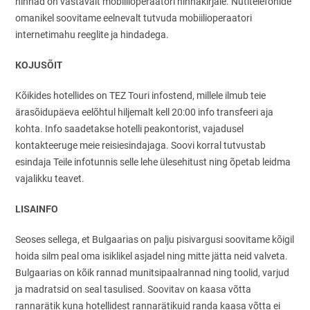
hinnad on vastavalt mobiilioperaatori hinnakirjale. Nutitelefonide
omanikel soovitame eelnevalt tutvuda mobiilioperaatori
internetimahu reeglite ja hindadega.
KOJUSÕIT
Kõikides hotellides on TEZ Touri infostend, millele ilmub teie
ärasõidupäeva eelõhtul hiljemalt kell 20:00 info transfeeri aja
kohta. Info saadetakse hotelli peakontorist, vajadusel
kontakteeruge meie reisiesindajaga. Soovi korral tutvustab
esindaja Teile infotunnis selle lehe ülesehitust ning õpetab leidma
vajalikku teavet.
LISAINFO
Seoses sellega, et Bulgaarias on palju pisivargusi soovitame kõigil
hoida silm peal oma isiklikel asjadel ning mitte jätta neid valveta.
Bulgaarias on kõik rannad munitsipaalrannad ning toolid, varjud
ja madratsid on seal tasulised. Soovitav on kaasa võtta
rannarätik kuna hotellidest rannarätikuid randa kaasa võtta ei