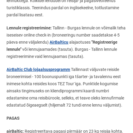
lennukitega. Kõikidel lendudel on reisija- ja pagasiveoteenus
turistiklassis. Teenindus pardal on inglisekeelne, toitlustamine
pardal lisatasu eest.
Lennule registreerimine:
Tallinn - Burgas lennule on võimalik teha
iseseisev online сheck-in (broneeringu number saadetakse 4-5
AirBalticu
"Registreerige
päeva enne väljalendu)
alajaotuses
lennule"
või lennujaamades (tasuta). Burgas - Tallinn lennule
registreerimine vaid lennujaamas (tasuta).
AirBaltic Club lojaalsusprogramm
Tallinnast väljuvate reiside
broneerimisel - 100 boonuspunkti iga tšarter- ja tavalennu eest
inimese kohta reisides koos TEZ Tour´iga. Punktide kogumise
ainsaks tingimuseks on kliendiprogrammi kaardi numbri
edastamine oma reisibüroole, selleks, et teave oleks lennufirmale
edastatud õigeaegselt (hiljemalt 72 tundi enne lennu väljumist).
PAGAS
airBaltic:
Registreeritava pagasi piirmäär on 23 kg reisija kohta.