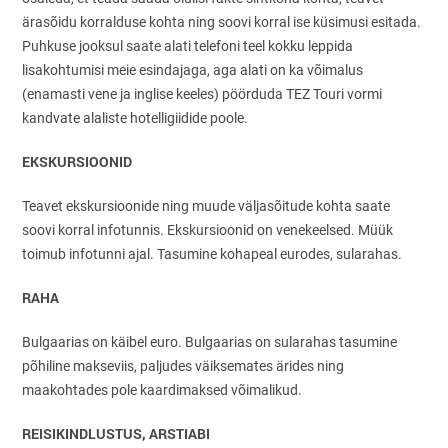
ärasõidu korralduse kohta ning soovi korral ise küsimusi esitada.
Puhkuse jooksul saate alati telefoni teel kokku leppida
lisakohtumisi meie esindajaga, aga alati on ka võimalus
(enamasti vene ja inglise keeles) pöörduda TEZ Touri vormi
kandvate alaliste hotelligiidide poole.
EKSKURSIOONID
Teavet ekskursioonide ning muude väljasõitude kohta saate
soovi korral infotunnis. Ekskursioonid on venekeelsed. Müük
toimub infotunni ajal. Tasumine kohapeal eurodes, sularahas.
RAHA
Bulgaarias on käibel euro. Bulgaarias on sularahas tasumine
põhiline makseviis, paljudes väiksemates ärides ning
maakohtades pole kaardimaksed võimalikud.
REISIKINDLUSTUS, ARSTIABI