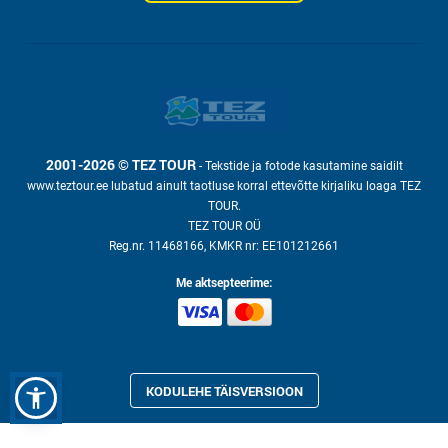
2001-2026 © TEZ TOUR
- Tekstide ja fotode kasutamine saidilt
www.teztour.ee lubatud ainult taotluse korral ettevõtte kirjaliku loaga TEZ
TOUR.
TEZ TOUR OÜ
Reg.nr. 11468166, KMKR nr: EE101212661
Me aktsepteerime:
KODULEHE TÄISVERSIOON