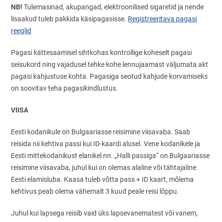
NB!
Tulemasinad, akupangad, elektroonilised sigaretid ja nende
lisaakud tuleb pakkida käsipagasisse.
Registreeritava pagasi
reeglid
Pagasi kättesaamisel sihtkohas kontrollige koheselt pagasi
seisukord ning vajadusel tehke kohe lennujaamast väljumata akt
pagasi kahjustuse kohta. Pagasiga seotud kahjude korvamiseks
on soovitav teha pagasikindlustus.
VIISA
Eesti kodanikule on Bulgaariasse reisimine viisavaba. Saab
reisida nii kehtiva passi kui ID-kaardi alusel. Vene kodanikele ja
Eesti mittekodanikust elanikel nn. „Halli passiga“ on Bulgaariasse
reisimine viisavaba, juhul kui on olemas alaline või tähtajaline
Eesti elamisluba. Kaasa tuleb võtta pass + ID kaart, mõlema
kehtivus peab olema vähemalt 3 kuud peale reisi lõppu.
Juhul kui lapsega reisib vaid üks lapsevanematest või vanem,