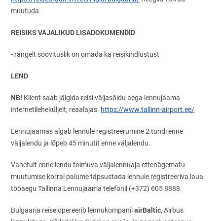
muutuda.
REISIKS VAJALIKUD LISADOKUMENDID
- rangelt soovituslik on omada ka reisikindlustust
LEND
NB!
Klient saab jälgida reisi väljasõidu aega lennujaama
internetileheküljelt, reaalajas.
https://www.tallinn-airport.ee/
Lennujaamas algab lennule registreerumine 2 tundi enne
väljalendu ja lõpeb 45 minutit enne väljalendu.
Vahetult enne lendu toimuva väljalennuaja ettenägematu
muutumise korral palume täpsustada lennule registreeriva laua
tööaegu Tallinna Lennujaama telefonil (+372) 605 8888.
airBaltic
Bulgaaria reise opereerib lennukompanii
, Airbus