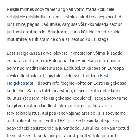
Reisile minnes soovitame tungivalt vormistada kõikidele
reisijatele reisikindlustus, mis kataks kulud tervisega seotud
juhtumite, pagasi kadumise, varguse või rikkumisega seotud
juhtumite kui ka reisitõrke korral, kuna kõikide pakettreiside
muutmine ja tühistamine on alati seotud kulutustega.
Eesti Haigekassas arvel olevatel inimestel on võimalik saada
esmatasandi arstiabi Bulgaaria Riigi Haigekassaga lepingu
sõlminud meditsiiniasutuses. Eeldusel, et kaasas on Euroopa
ravikindlustuskaart, mis tuleb eelnevalt taotleda
Eesti
Haigekassast
. Täpsem info reeglite kohta on Eesti Haigekassa
kodulehel. Samas tuleb arvestada, et see ei kata mitte kõiki
kulutusi (täpsem info Haigekassa kodulehel), seega soovitame
kõigil vormistada kindlustusfirmade poolt pakutav reisi
tervisekindlustus. Kui peaksite vajama arstiabi, siis soovitame
alati kohe ühendust võtta TEZ Tour Eesti esindajatega, kes
saavad teid assisteerida ja juhendada. Juhul, kui on vaja teatud
teenuste eest tasuda ning osta arsti poolt väljakirjutatud