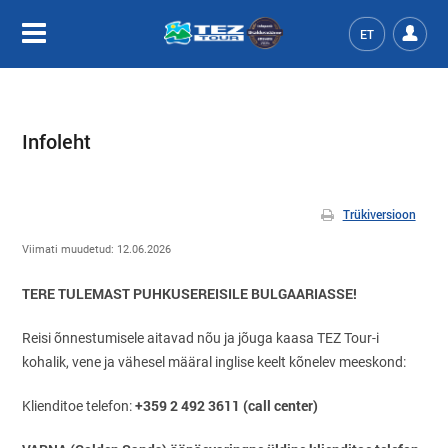
ET
Infoleht
Trükiversioon
Viimati muudetud:
12.06.2026
TERE TULEMAST PUHKUSEREISILE BULGAARIASSE!
Reisi õnnestumisele aitavad nõu ja jõuga kaasa TEZ Tour-i
kohalik, vene ja vähesel määral inglise keelt kõnelev meeskond:
+359 2 492 3611 (call center)
Klienditoe telefon: