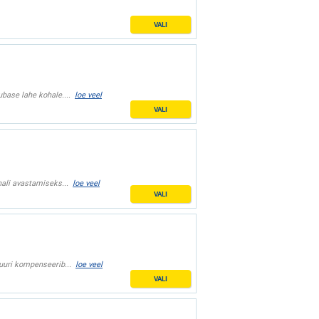
VALI
ubase lahe kohale....
loe veel
VALI
hali avastamiseks...
loe veel
VALI
tuuri kompenseerib...
loe veel
VALI