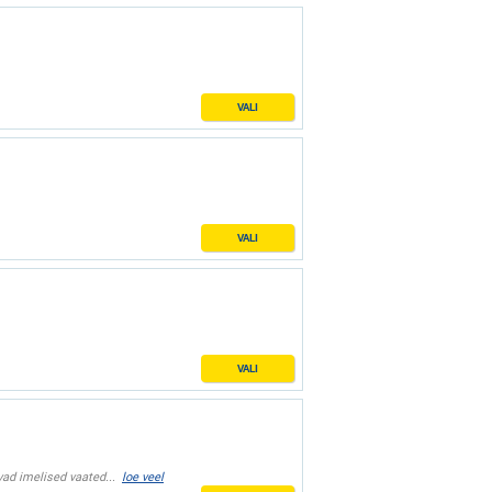
VALI
VALI
VALI
vad imelised vaated...
loe veel