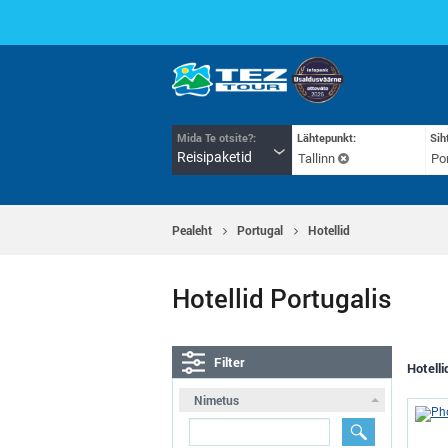
Mida Te otsite?:
Lähtepunkt:
Sih
Reisipaketid
Tallinn
Po
Pealeht
Portugal
Hotellid
Hotellid Portugalis
Filter
Hotell
Nimetus