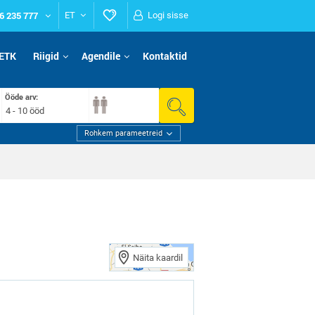
6 235 777
ET
Logi sisse
ETK
Riigid
Agendile
Kontaktid
Ööde arv:
4 - 10 ööd
Rohkem parameetreid
Näita kaardil