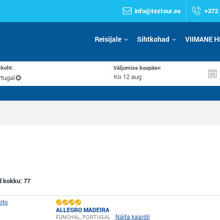
info@teztour.ee
+372 
Reisijale
Sihtkohad
VIIMANE H
tkoht:
Väljumise kuupäev:
rtugal
id kokku:
77
ALLEGRO MADEIRA
Näita kaardil
FUNCHAL, PORTUGAL