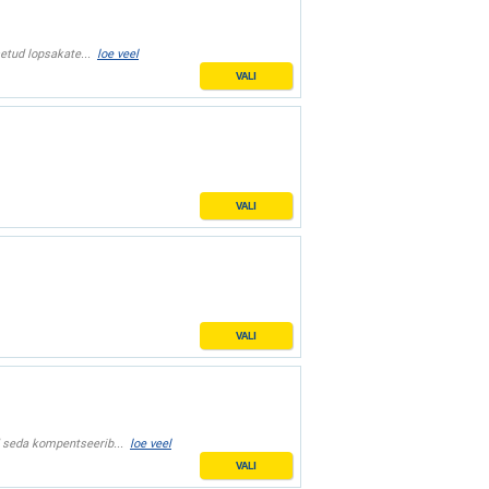
etud lopsakate...
loe veel
VALI
VALI
VALI
d seda kompentseerib...
loe veel
VALI