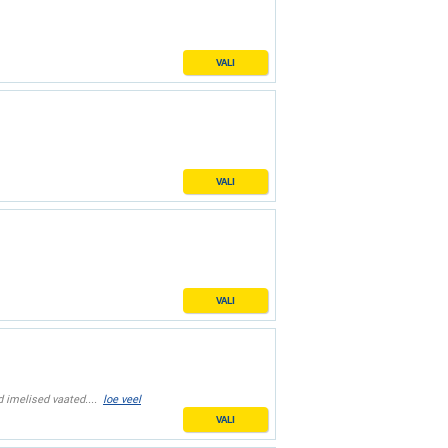
VALI
VALI
VALI
 imelised vaated....
loe veel
VALI