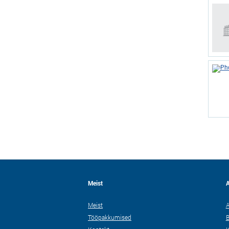
Meist
A
Meist
A
Tööpakkumised
B