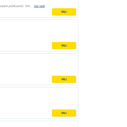
aare puhkusest. Siit...
loe veel
VALI
VALI
VALI
VALI