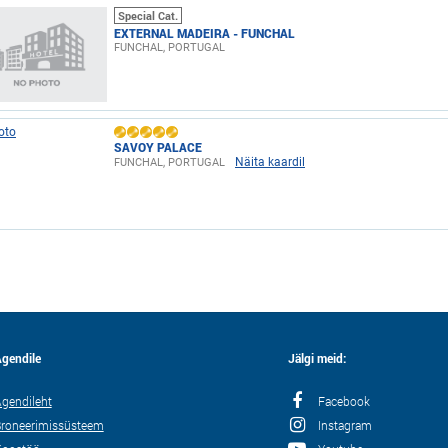
Special Cat.
EXTERNAL MADEIRA - FUNCHAL
FUNCHAL, PORTUGAL
SAVOY PALACE
Näita kaardil
FUNCHAL, PORTUGAL
gendile
Jälgi meid:
gendileht
Facebook
roneerimissüsteem
Instagram