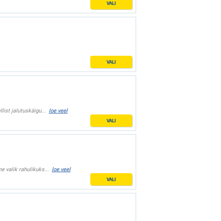
VALI
VALI
ist jalutuskäigu...
loe veel
VALI
e valik rahulikuks...
loe veel
VALI