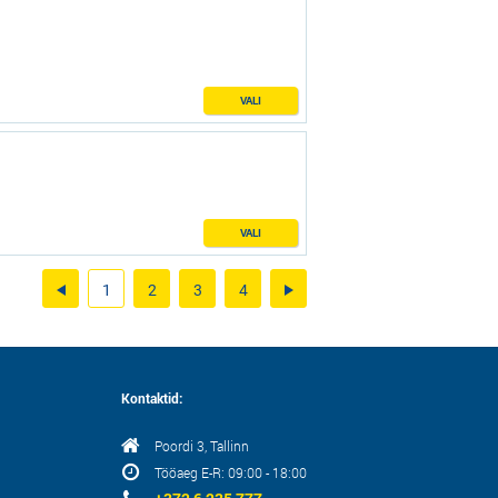
VALI
VALI
1
2
3
4
Kontaktid:
Poordi 3, Tallinn
Tööaeg E-R: 09:00 - 18:00