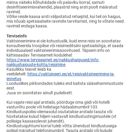
minna näiteks kõhuhädade või palaviku korral, samuti
desinfitseerimisvahendid, plaastrid ning arsti poolt määratud
ravimid.
Võtke reisile kaasa arsti väljastatud retseptid, kui teil on haigus,
mis nõuab spetsiaalsete ravimite tarvitamist, ning te võtate need
ravimid endaga kaasa.
Terviseinfo
Vaktsineerimine ei ole kohustuslik, kuid enne reisi on soovitatav
konsulteerida troopilise või reisimeditsiini spetsialistiga, et saada
individuaalsed vaktsineerimissoovitused. Täpsem info on
kättesaadav Terviseameti kodulehel:
https://www.terviseamet.ee/nakkushaigused/info-
nakkushaiguste-kohta/reisimine
Kasulikku teavet leiab ka
veebilehelt:
https://vaktsineeri.ee/et/reisivaktsineerimine-ja-
ennetus
Looduslikes piirkondades tuleks end kaitsta sääsehammustuste
eest.
Juua on soovitatav ainult pudelivett.
Kui vajate reisi ajal arstiabi, pöörduge oma giidi või hotelli
vastuvõtu poole või helistage hädaabinumbril 103.
Kindlustuspoliisi olemasolul osutatakse arstiabi tasuta või
hüvitatakse kulud hiljem vastavalt kindlustustingimustele (vt
poliisiga kaasasolevat juhendit).
Kindlustusjuhtumi korral tuleb võtta ühendust kindlustusega
poliisil märgitud telefoninumbril. Tasuta arstiabi või kulude