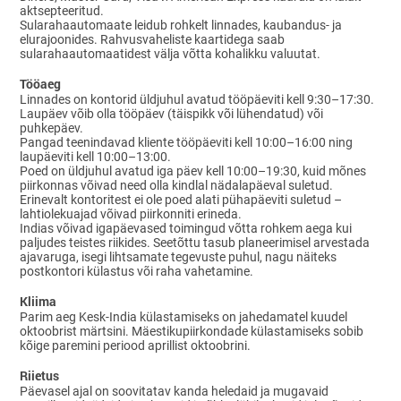
aktsepteeritud.
Sularahaautomaate leidub rohkelt linnades, kaubandus- ja
elurajoonides. Rahvusvaheliste kaartidega saab
sularahaautomaatidest välja võtta kohalikku valuutat.
Tööaeg
Linnades on kontorid üldjuhul avatud tööpäeviti kell 9:30–17:30.
Laupäev võib olla tööpäev (täispikk või lühendatud) või
puhkepäev.
Pangad teenindavad kliente tööpäeviti kell 10:00–16:00 ning
laupäeviti kell 10:00–13:00.
Poed on üldjuhul avatud iga päev kell 10:00–19:30, kuid mõnes
piirkonnas võivad need olla kindlal nädalapäeval suletud.
Erinevalt kontoritest ei ole poed alati pühapäeviti suletud –
lahtiolekuajad võivad piirkonniti erineda.
Indias võivad igapäevased toimingud võtta rohkem aega kui
paljudes teistes riikides. Seetõttu tasub planeerimisel arvestada
ajavaruga, isegi lihtsamate tegevuste puhul, nagu näiteks
postkontori külastus või raha vahetamine.
Kliima
Parim aeg Kesk-India külastamiseks on jahedamatel kuudel
oktoobrist märtsini. Mäestikupiirkondade külastamiseks sobib
kõige paremini periood aprillist oktoobrini.
Riietus
Päevasel ajal on soovitatav kanda heledaid ja mugavaid