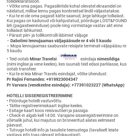
tollideklaratsioon.
•
Võtke oma pagas. Pagasilintide kohal olevatel ekraanidel on
näidatud, millise lennu pagas konkreetsel lindil väljastatakse.
•
Kui te ei ole oma pagasit kätte saanud, ärge lahkuge tollialast.
Kui pagas on kadunud või kahjustatud, pöörduge LOST&FOUND
leti (pagasiteeninduse) poole ning vormistage vastav akt enne
tollialast lahkumist.
•
Pärast piiri- ja tollikontrolli läbimist väljuge
Dabolimi lennujaamas väljapääsude nr 4 või 5 kaudu
–
– Mopa lennujaamas saabuvate reisijate terminali väljapääsu nr
5 kaudu
Minar Travelsi
nimesildiga
•
Teid ootab
esindaja
(nimi inglise ja vene keeles), kes suunab teid edasi parklasse, kus
ootab transfeer.
•
Kui te ei leia Minar Travels esindajat, võtke ühendust:
Pr Rajini Fernandes: +919923004347
Pr Varvara (venekeelne esindaja): +77391023227 (WhatsApp)
HOTELLI SISSEREGISTREERIMINE
•
Pöörduge hotelli vastuvõttu.
•
Täitke registreerimiskaart inglise keeles.
•
Esitage kaart koos reisivautšeri ja passiga.
•
Check-in algab kell 14:00. Varajane sisseregistreerimine on
võimalik juhul, kui majutus on broneeritud alates eelmisest
päevast.
•
Tutvuge hotelli info ja tasuliste teenustega (tavaliselt leiate
vastava info toas olevast infokaustast).