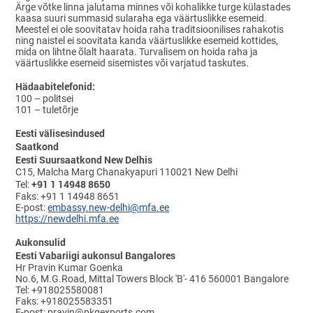
Ärge võtke linna jalutama minnes või kohalikke turge külastades
kaasa suuri summasid sularaha ega väärtuslikke esemeid.
Meestel ei ole soovitatav hoida raha traditsioonilises rahakotis
ning naistel ei soovitata kanda väärtuslikke esemeid kottides,
mida on lihtne õlalt haarata. Turvalisem on hoida raha ja
väärtuslikke esemeid sisemistes või varjatud taskutes.
Hädaabitelefonid:
100 – politsei
101 – tuletõrje
Eesti välisesindused
Saatkond
Eesti Suursaatkond New Delhis
C15, Malcha Marg Chanakyapuri 110021 New Delhi
+91 1 14948 8650
Tel:
Faks: +91 1 14948 8651
E-post:
embassy.new-delhi@mfa.ee
https://newdelhi.mfa.ee
Aukonsulid
Eesti Vabariigi aukonsul Bangalores
Hr Pravin Kumar Goenka
No.6, M.G.Road, Mittal Towers Block 'B'- 416 560001 Bangalore
Tel: +918025580081
Faks: +918025583351
E-post: pravin@pkgexports.com