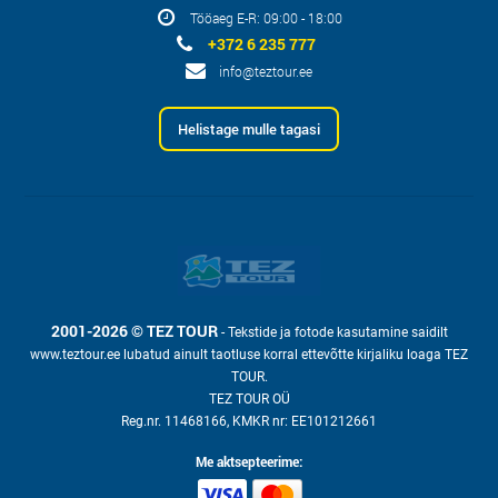
Tööaeg E-R: 09:00 - 18:00
+372 6 235 777
info@teztour.ee
Helistage mulle tagasi
2001-2026 © TEZ TOUR
- Tekstide ja fotode kasutamine saidilt
www.teztour.ee lubatud ainult taotluse korral ettevõtte kirjaliku loaga TEZ
TOUR.
TEZ TOUR OÜ
Reg.nr. 11468166, KMKR nr: EE101212661
Me aktsepteerime: