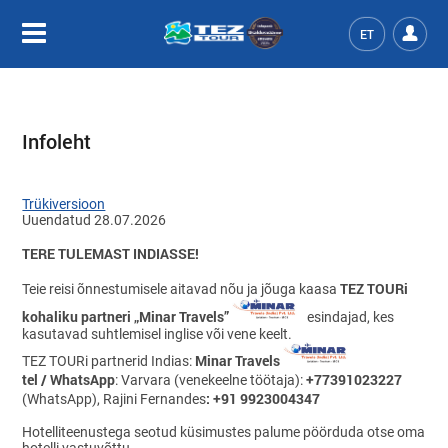
ET
Infoleht
Trükiversioon
Uuendatud 28.07.2026
TERE TULEMAST INDIASSE!
TEZ TOURi
Teie reisi õnnestumisele aitavad nõu ja jõuga kaasa
kohaliku partneri „Minar Travels”
esindajad, kes
kasutavad suhtlemisel inglise või vene keelt.
Minar Travels
TEZ TOURi partnerid Indias:
tel / WhatsApp
+77391023227
: Varvara (venekeelne töötaja):
: +91 9923004347
(WhatsApp), Rajini Fernandes
Hotelliteenustega seotud küsimustes palume pöörduda otse oma