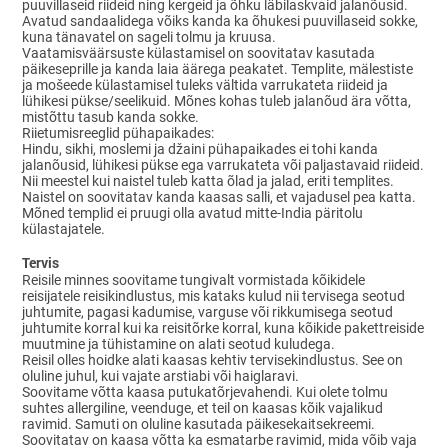
puuvillaseid riideid ning kergeid ja õhku läbilaskvaid jalanõusid.
Avatud sandaalidega võiks kanda ka õhukesi puuvillaseid sokke,
kuna tänavatel on sageli tolmu ja kruusa.
Vaatamisväärsuste külastamisel on soovitatav kasutada
päikeseprille ja kanda laia äärega peakatet. Templite, mälestiste
ja mošeede külastamisel tuleks vältida varrukateta riideid ja
lühikesi pükse/seelikuid. Mõnes kohas tuleb jalanõud ära võtta,
mistõttu tasub kanda sokke.
Riietumisreeglid pühapaikades:
Hindu, sikhi, moslemi ja džaini pühapaikades ei tohi kanda
jalanõusid, lühikesi pükse ega varrukateta või paljastavaid riideid.
Nii meestel kui naistel tuleb katta õlad ja jalad, eriti templites.
Naistel on soovitatav kanda kaasas salli, et vajadusel pea katta.
Mõned templid ei pruugi olla avatud mitte-India päritolu
külastajatele.
Tervis
Reisile minnes soovitame tungivalt vormistada kõikidele
reisijatele reisikindlustus, mis kataks kulud nii tervisega seotud
juhtumite, pagasi kadumise, varguse või rikkumisega seotud
juhtumite korral kui ka reisitõrke korral, kuna kõikide pakettreiside
muutmine ja tühistamine on alati seotud kuludega.
Reisil olles hoidke alati kaasas kehtiv tervisekindlustus. See on
oluline juhul, kui vajate arstiabi või haiglaravi.
Soovitame võtta kaasa putukatõrjevahendi. Kui olete tolmu
suhtes allergiline, veenduge, et teil on kaasas kõik vajalikud
ravimid. Samuti on oluline kasutada päikesekaitsekreemi.
Soovitatav on kaasa võtta ka esmatarbe ravimid, mida võib vaja