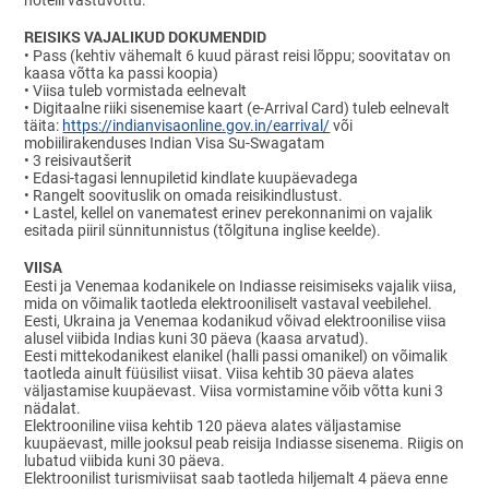
hotelli vastuvõttu.
REISIKS VAJALIKUD DOKUMENDID
•
Pass (kehtiv vähemalt 6 kuud pärast reisi lõppu; soovitatav on
kaasa võtta ka passi koopia)
•
Viisa tuleb vormistada eelnevalt
•
Digitaalne riiki sisenemise kaart (e-Arrival Card) tuleb eelnevalt
täita:
https://indianvisaonline.gov.in/earrival/
või
mobiilirakenduses Indian Visa Su-Swagatam
•
3 reisivautšerit
•
Edasi-tagasi lennupiletid kindlate kuupäevadega
•
Rangelt soovituslik on omada reisikindlustust.
•
Lastel, kellel on vanematest erinev perekonnanimi on vajalik
esitada piiril sünnitunnistus (tõlgituna inglise keelde).
VIISA
Eesti ja Venemaa kodanikele on Indiasse reisimiseks vajalik viisa,
mida on võimalik taotleda elektrooniliselt vastaval veebilehel.
Eesti, Ukraina ja Venemaa kodanikud võivad elektroonilise viisa
alusel viibida Indias kuni 30 päeva (kaasa arvatud).
Eesti mittekodanikest elanikel (halli passi omanikel) on võimalik
taotleda ainult füüsilist viisat. Viisa kehtib 30 päeva alates
väljastamise kuupäevast. Viisa vormistamine võib võtta kuni 3
nädalat.
Elektrooniline viisa kehtib 120 päeva alates väljastamise
kuupäevast, mille jooksul peab reisija Indiasse sisenema. Riigis on
lubatud viibida kuni 30 päeva.
Elektroonilist turismiviisat saab taotleda hiljemalt 4 päeva enne