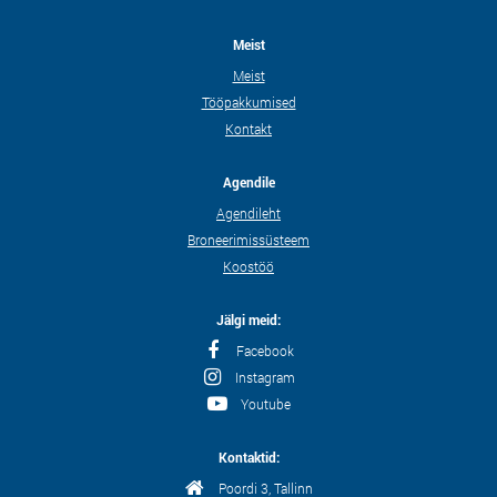
Meist
Meist
Tööpakkumised
Kontakt
Agendile
Agendileht
Broneerimissüsteem
Koostöö
Jälgi meid:
Facebook
Instagram
Youtube
Kontaktid:
Poordi 3, Tallinn