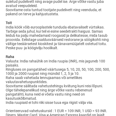
suletud pudelivett ning avage pudel ise. Ärge võtke vastu juba
avatud veepudeleid.
Soovitame osta tuntud tootjate pudelivett ning veenduda, et
pakend on terve ja kahjustusteta.
Toit
India köök võib eurooplastele tunduda ebatavaliselt vürtsikas.
Tarbige seda juhul, kui teil ei esine seedetrakti haigusi. Samas
leidub ka palju mahedamaid roogasid ja delikatesse, mida tasub
proovida. Eelistage usaldusväärseid restorane ja söögikohti ning
vältige teeäärsetest kioskitest ja tänavamüüjatelt ostetud toitu.
Peske puu- ja köögivilju hoolikalt.
Raha
Valuuta: India rahaühik on India ruupia (INR), mis jaguneb 100
paisaks.
Ringluses on pangatähed väärtusega 5, 10, 20, 50, 100, 200, 500,
1000 ja 2000 ruupiat ning mündid 1, 2, 5 ja 10.
Raha saab vahetada lennujaamas või ametlikes
valuutavahetuspunktides.
Soovitame säilitada vahetustehingu kviitung kuni reisi lõpuni.
Olge tähelepanelikud ning ärge võtke vastu rebenenud
pangatähti, kuna neid ei võeta vastu ning need on
kasutuskõlbmatud.
India ruupiaid ei tohi riiki sisse tuua ega riigist välja viia.
Orienteeruvad vahetuskursid : 1 EUR = 109 INR, 1 USD = 93 INR.
Diners, Master Card, Visa и American Express kaardid on laialt