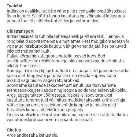
Tualetid
Indias on avalikke tualette vähe ning need paiknevad üksteisest
üsna kaugel. Seetõttu tasub kasutada iga võimalust külastada
puhast tualetti, näiteks hotellides ja restoranides.
Ühistransport
Indias reisides tasub olla tähelepanelik ja ettevaatlik. Lennu- ja
rongipiletid soovitame osta ainult ametlikest müügikohtadest või
volitatud reisibüroode kaudu. Vältige vahendajaid, kes pakuvad
pileteid mitteametlikult.
Paljud kõrgema kategooria hotellid teevad koostööd
usaldusväärsete reisibüroodega ning saavad vajadusel aidata
piletite hankimisel.
Rongiga reisides jälgige hoolikalt oma pagasit nii jaamades kui ka
sõidu ajal. Mugavam ja turvalisem on reisida kupees, kuna
avatud vagunid on sageli rahvarohked.
Soovitame kasutada taksoteenust ainult usaldusväärsete
teenusepakkujate kaudu ning leppida sõiduhind eelnevalt kokku.
Ärge jagage taksot võõrastega. Naistel ei soovitata üksi
kasutada tundmatuid või mitteametlikke taksosid, eriti öisel ajal.
Võtke kaasa oma reisidokumentide koopiad ja hoidke neid
turvalises kohas, näiteks lukuga pagasis.
Lisaks suulisele deklaratsioonile oma pagasi sisu kohta täitke ka
valuutadeklaratsiooni vorm ja saabumiskaart.
Ohutus
Ärge andke raha kerjustele.