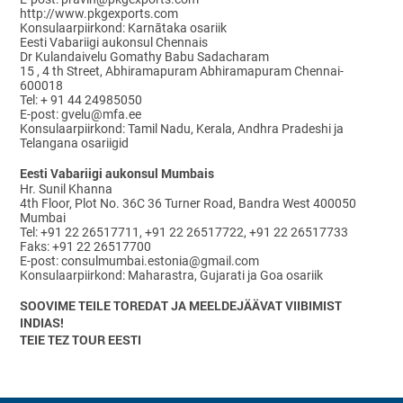
http://www.pkgexports.com
Konsulaarpiirkond: Karnātaka osariik
Eesti Vabariigi aukonsul Chennais
Dr Kulandaivelu Gomathy Babu Sadacharam
15 , 4 th Street, Abhiramapuram Abhiramapuram Chennai-
600018
Tel: + 91 44 24985050
E-post: gvelu@mfa.ee
Konsulaarpiirkond: Tamil Nadu, Kerala, Andhra Pradeshi ja
Telangana osariigid
Eesti Vabariigi aukonsul Mumbais
Hr. Sunil Khanna
4th Floor, Plot No. 36C 36 Turner Road, Bandra West 400050
Mumbai
Tel: +91 22 26517711, +91 22 26517722, +91 22 26517733
Faks: +91 22 26517700
E-post: consulmumbai.estonia@gmail.com
Konsulaarpiirkond: Maharastra, Gujarati ja Goa osariik
SOOVIME TEILE TOREDAT JA MEELDEJÄÄVAT VIIBIMIST
INDIAS!
TEIE TEZ TOUR EESTI