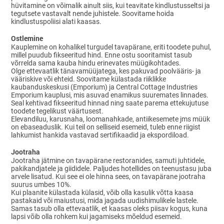
hüvitamine on võimalik ainult siis, kui teavitate kindlustusseltsi ja
tegutsete vastavalt nende juhistele. Soovitame hoida
kindlustuspoliisi alati kaasas.
Ostlemine
Kauplemine on kohalikel turgudel tavapärane, eriti toodete puhul,
millel puudub fikseeritud hind. Enne ostu sooritamist tasub
võrrelda sama kauba hindu erinevates müügikohtades.
Olge ettevaatlik tänavamüüjatega, kes pakuvad poolvääris- ja
vääriskive või ehteid. Soovitame külastada riiklikke
kaubanduskeskusi (Emporium) ja Central Cottage Industries
Emporium kauplusi, mis asuvad enamikus suuremates linnades.
Seal kehtivad fikseeritud hinnad ning saate parema ettekujutuse
toodete tegelikust väärtusest.
Elevandiluu, karusnaha, loomanahkade, antiikesemete jms müük
on ebaseaduslik. Kui teil on selliseid esemeid, tuleb enne riigist
lahkumist hankida vastavad sertifikaadid ja ekspordiload.
Jootraha
Jootraha jätmine on tavapärane restoranides, samuti juhtidele,
pakikandjatele ja giididele. Paljudes hotellides on teenustasu juba
arvele lisatud. Kui see ei ole hinna sees, on tavapärane jootraha
suurus umbes 10%.
Kui plaanite külastada külasid, võib olla kasulik võtta kaasa
pastakaid või maiustusi, mida jagada uudishimulikele lastele.
Samas tasub olla ettevaatlik, et kaasas oleks piisav kogus, kuna
lapsi võib olla rohkem kui jagamiseks mõeldud esemeid.