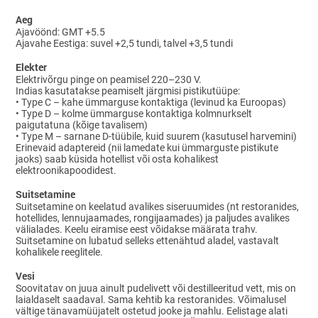
Aeg
Ajavöönd: GMT +5.5
Ajavahe Eestiga: suvel +2,5 tundi, talvel +3,5 tundi
Elekter
Elektrivõrgu pinge on peamisel 220–230 V.
Indias kasutatakse peamiselt järgmisi pistikutüüpe:
• Type C – kahe ümmarguse kontaktiga (levinud ka Euroopas)
• Type D – kolme ümmarguse kontaktiga kolmnurkselt
paigutatuna (kõige tavalisem)
• Type M – sarnane D-tüübile, kuid suurem (kasutusel harvemini)
Erinevaid adaptereid (nii lamedate kui ümmarguste pistikute
jaoks) saab küsida hotellist või osta kohalikest
elektroonikapoodidest.
Suitsetamine
Suitsetamine on keelatud avalikes siseruumides (nt restoranides,
hotellides, lennujaamades, rongijaamades) ja paljudes avalikes
välialades. Keelu eiramise eest võidakse määrata trahv.
Suitsetamine on lubatud selleks ettenähtud aladel, vastavalt
kohalikele reeglitele.
Vesi
Soovitatav on juua ainult pudelivett või destilleeritud vett, mis on
laialdaselt saadaval. Sama kehtib ka restoranides. Võimalusel
vältige tänavamüüjatelt ostetud jooke ja mahlu. Eelistage alati