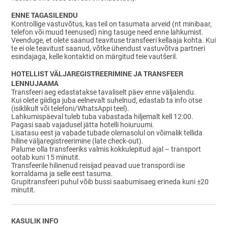
ENNE TAGASILENDU
Kontrollige vastuvõtus, kas teil on tasumata arveid (nt minibaar,
telefon või muud teenused) ning tasuge need enne lahkumist.
Veenduge, et olete saanud teavituse transfeeri kellaaja kohta. Kui
te ei ole teavitust saanud, võtke ühendust vastuvõtva partneri
esindajaga, kelle kontaktid on märgitud teie vautšeril.
HOTELLIST VÄLJAREGISTREERIMINE JA TRANSFEER
LENNUJAAMA
Transfeeri aeg edastatakse tavaliselt päev enne väljalendu.
Kui olete giidiga juba eelnevalt suhelnud, edastab ta info otse
(isiklikult või telefoni/WhatsAppi teel).
Lahkumispäeval tuleb tuba vabastada hiljemalt kell 12:00.
Pagasi saab vajadusel jätta hotelli hoiuruumi.
Lisatasu eest ja vabade tubade olemasolul on võimalik tellida
hiline väljaregistreerimine (late check-out).
Palume olla transfeeriks valmis kokkulepitud ajal – transport
ootab kuni 15 minutit.
Transfeerile hilinenud reisijad peavad uue transpordi ise
korraldama ja selle eest tasuma.
Grupitransfeeri puhul võib bussi saabumisaeg erineda kuni ±20
minutit.
KASULIK INFO