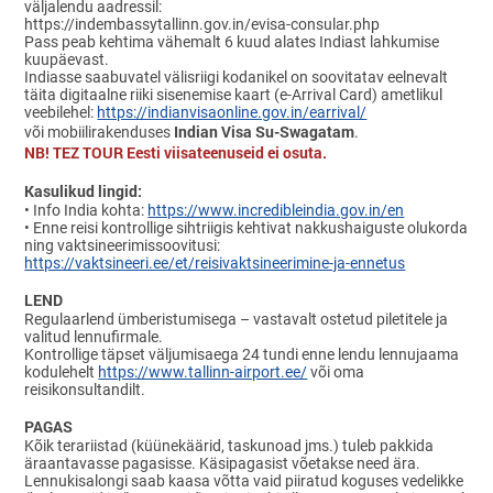
väljalendu aadressil:
https://indembassytallinn.gov.in/evisa-consular.php
Pass peab kehtima vähemalt 6 kuud alates Indiast lahkumise
kuupäevast.
Indiasse saabuvatel välisriigi kodanikel on soovitatav eelnevalt
täita digitaalne riiki sisenemise kaart (e-Arrival Card) ametlikul
veebilehel:
https://indianvisaonline.gov.in/earrival/
Indian Visa Su-Swagatam
või mobiilirakenduses
.
NB! TEZ TOUR Eesti viisateenuseid ei osuta.
Kasulikud lingid:
•
Info India kohta:
https://www.incredibleindia.gov.in/en
•
Enne reisi kontrollige sihtriigis kehtivat nakkushaiguste olukorda
ning vaktsineerimissoovitusi:
https://vaktsineeri.ee/et/reisivaktsineerimine-ja-ennetus
LEND
Regulaarlend ümberistumisega – vastavalt ostetud piletitele ja
valitud lennufirmale.
Kontrollige täpset väljumisaega 24 tundi enne lendu lennujaama
kodulehelt
https://www.tallinn-airport.ee/
või oma
reisikonsultandilt.
PAGAS
Kõik terariistad (küünekäärid, taskunoad jms.) tuleb pakkida
äraantavasse pagasisse. Käsipagasist võetakse need ära.
Lennukisalongi saab kaasa võtta vaid piiratud koguses vedelikke