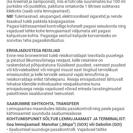
(ka kreemid ja šampoonid), mis ei tohi olla suuremates kui 100 ml
purkides või pudelites, pakituna omakorda 1 liitrises suletavas
kilekotis (saab osta lennujaamast).
NB!
Tulemasinad, akupangad, elektroonilised sigaretid ja nende
lisaakud tuleb pakkida käsipagasisse.
Pagasi kättesaamisel kontrollige koheselt pagasi seisukorda ning
vajadusel tehke kohe lennujaamast väljumata akt pagasi
kahjustuse kohta. Pagasiga seotud kahjude korvamiseks on
soovitav teha pagasikindlustus.
ERIVAJADUSTEGA REISIJAD
Enne reisi broneerimist tuleb reisikorraldajat teavitada puuetega
ja piiratud liikumisvõimega reisijast, kelle reisimine on
raskendatud põhjustatuna füüsilisest puudest, vaimsest puudest
või kõrvalekaldest või mingist muust east tingitud tervislikust
eriseisundist ja kelle tervislik seisund vajab lennufirma ja
reisikorraldaja erilist tähelepanu. Reisija erivajadustest lähtuvalt
tehakse kliendile individuaalne reisipakkumine kuna
erivajadusega reisija vajadused võivad erineda tavatingimustel
pakettreisis sisalduvatest teenustest.
SAABUMINE SIHTKOHTA, TRANSFEER
Lennujaamas maandudes läbida passikontroll ning peale pagasi
kättesaamist suunduda saabumisalasse.
KOHTUMISPUNKT SÕLTUB LENNUJAAMAST JA TERMINALIST:
Goa lennujaamad: Manohar („Mopa“) (GOX) või Dabolim (GOI)
•
Saabumisel suunduge passikontrolli. Vajadusel täitke