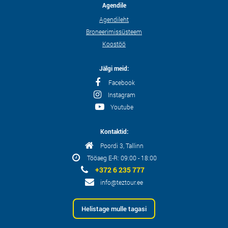
Agendile
Agendileht
Broneerimissüsteem
Koostöö
Jälgi meid:
Facebook
Instagram
Youtube
Kontaktid:
Poordi 3, Tallinn
Tööaeg E-R: 09:00 - 18:00
+372 6 235 777
info@teztour.ee
Helistage mulle tagasi