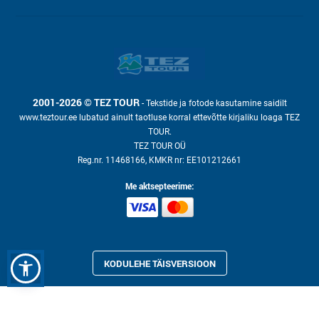
2001-2026 © TEZ TOUR
- Tekstide ja fotode kasutamine saidilt
www.teztour.ee lubatud ainult taotluse korral ettevõtte kirjaliku loaga TEZ
TOUR.
TEZ TOUR OÜ
Reg.nr. 11468166, KMKR nr: EE101212661
Me aktsepteerime:
KODULEHE TÄISVERSIOON