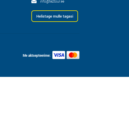
info@teztour.ee
Helistage mulle tagasi
Me aktsepteerime: