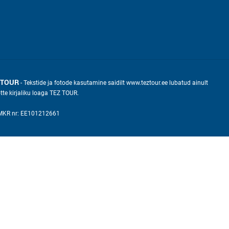
 TOUR
- Tekstide ja fotode kasutamine saidilt www.teztour.ee lubatud ainult
õtte kirjaliku loaga TEZ TOUR.
KMKR nr: EE101212661