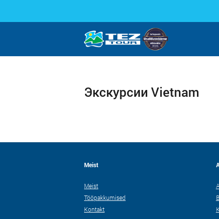
Экскурсии Vietnam
Meist
A
Meist
A
Tööpakkumised
B
Kontakt