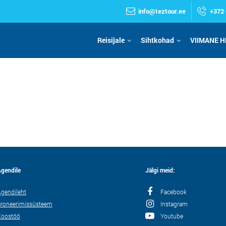
info@teztour.ee
+372 
Reisijale
Sihtkohad
VIIMANE H
gendile
Jälgi meid:
gendileht
Facebook
roneerimissüsteem
Instagram
Koostöö
Youtube