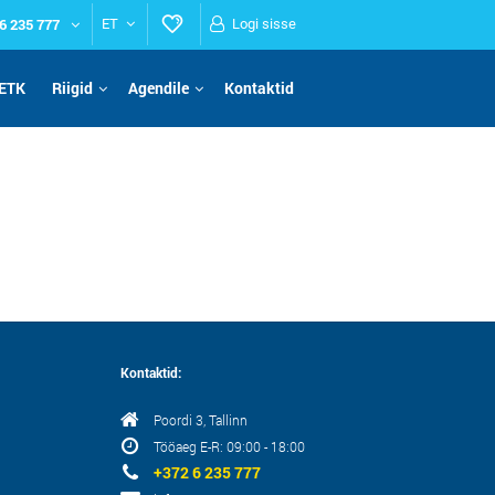
6 235 777
ET
Logi sisse
ETK
Riigid
Agendile
Kontaktid
Kontaktid:
Poordi 3, Tallinn
Tööaeg E-R: 09:00 - 18:00
+372 6 235 777