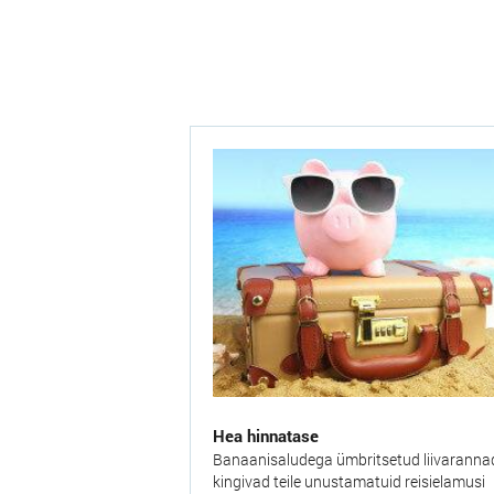
Hea hinnatase
Banaanisaludega ümbritsetud liivaranna
kingivad teile unustamatuid reisielamusi