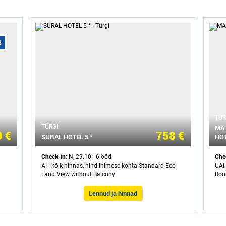
3
ТÜR
ТÜRGI
MA 
 €
758 €
SURAL HOTEL 5 *
HOT
Check-in:
Che
N, 29.10 - 6 ööd
AI - kõik hinnas, hind inimese kohta Standard Eco
UAI 
Land View without Balcony
Roo
Lennud ja hinnad