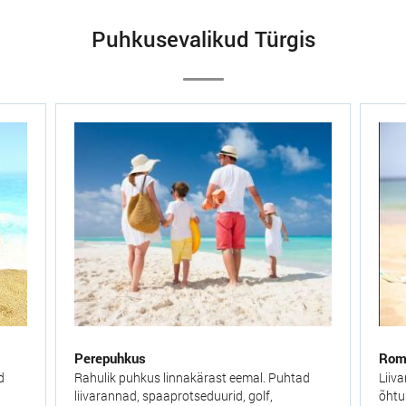
Puhkusevalikud Türgis
Perepuhkus
Roma
d
Rahulik puhkus linnakärast eemal. Puhtad
Liiv
liivarannad, spaaprotseduurid, golf,
õhtu