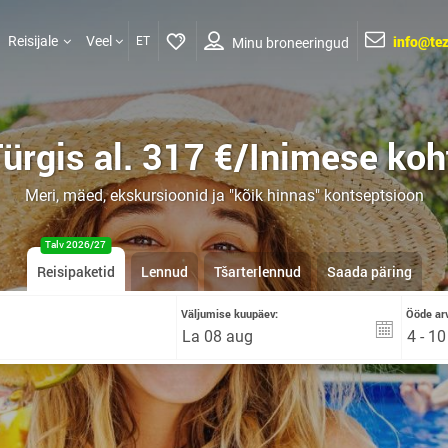
info@tez
Reisijale
Veel
ET
Minu broneeringud
ürgis al.
317 €
/Inimese koh
Meri, mäed, ekskursioonid ja "kõik hinnas" kontseptsioon
Talv 2026/27
Reisipaketid
Lennud
Tšarterlennud
Saada päring
Väljumise kuupäev:
Ööde arv
4 - 1