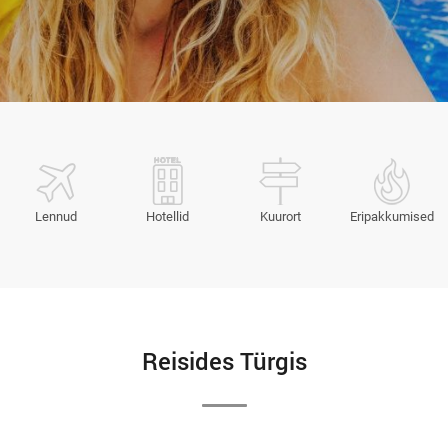
Lennud
Hotellid
Kuurort
Eripakkumised
Reisides Türgis