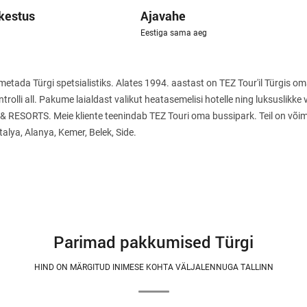
kestus
Ajavahe
Eestiga sama aeg
metada Türgi spetsialistiks. Alates 1994. aastast on TEZ Tour'il Türgis 
trolli all. Pakume laialdast valikut heatasemelisi hotelle ning luksuslikke 
RESORTS. Meie kliente teenindab TEZ Touri oma bussipark. Teil on võima
talya, Alanya, Kemer, Belek, Side.
Parimad pakkumised Тürgi
HIND ON MÄRGITUD INIMESE KOHTA VÄLJALENNUGA TALLINN