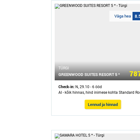
Väga hea
8.
ТÜRGI
787
GREENWOOD SUITES RESORT 5 *
Check-in:
N, 29.10 - 6 ööd
AI - kõik hinnas, hind inimese kohta Standard 
Lennud ja hinnad