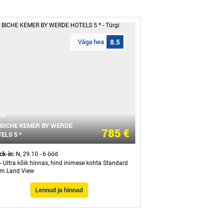
Väga hea
8.5
GI
BICHE KEMER BY WERDE
785 €
ELS 5 *
ck-in:
N, 29.10 - 6 ööd
- Ultra kõik hinnas, hind inimese kohta Standard
m Land View
Lennud ja hinnad