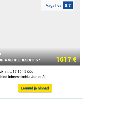
Väga hea
8.7
GI
1617 €
RIA VERDE RESORT 5 *
ck-in:
L, 17.10 - 5 ööd
 hind inimese kohta Junior Suite
Lennud ja hinnad