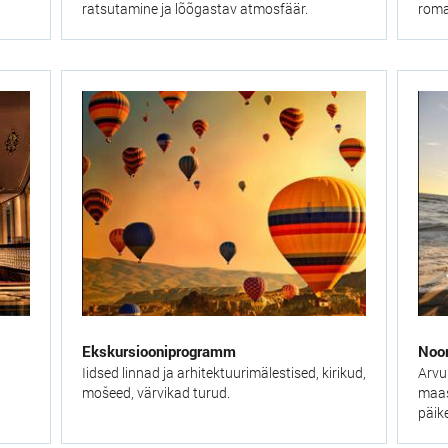
ratsutamine ja lõõgastav atmosfäär.
roma
Ekskursiooniprogramm
Noo
Iidsed linnad ja arhitektuurimälestised, kirikud,
Arvu
mošeed, värvikad turud.
maas
päik