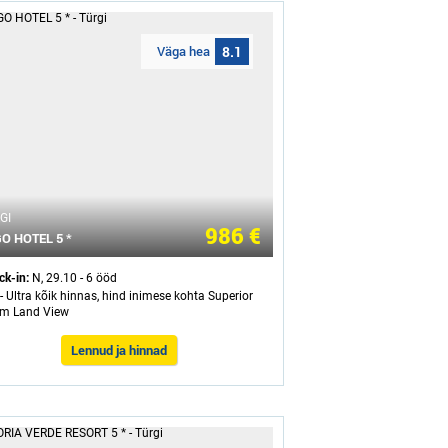
Väga hea
8.1
GI
986 €
O HOTEL 5 *
ck-in:
N, 29.10 - 6 ööd
- Ultra kõik hinnas, hind inimese kohta Superior
m Land View
Lennud ja hinnad