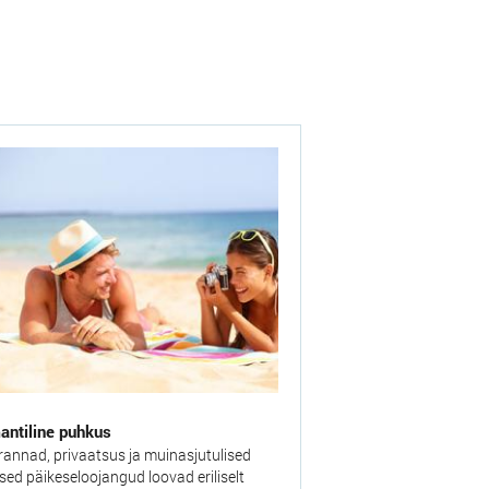
ntiline puhkus
arannad, privaatsus ja muinasjutulised
sed päikeseloojangud loovad eriliselt