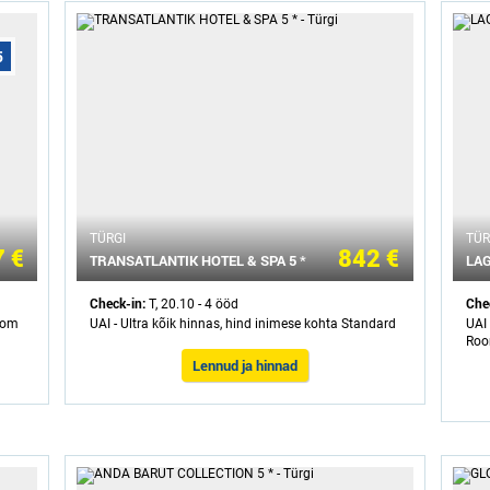
5
ТÜRGI
ТÜR
 €
842 €
TRANSATLANTIK HOTEL & SPA 5 *
LAG
Check-in:
Che
T, 20.10 - 4 ööd
Room
UAI - Ultra kõik hinnas, hind inimese kohta Standard
UAI 
Roo
Lennud ja hinnad