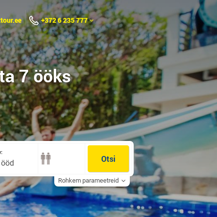
tour.ee
+372 6 235 777
ta
7 ööks
:
Otsi
0 ööd
Rohkem parameetreid