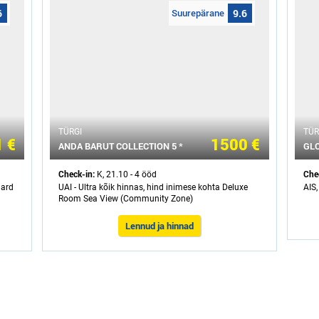
6
Suurepärane
9.6
ТÜRGI
ТÜR
 €
1500 €
ANDA BARUT COLLECTION 5 *
GLO
Check-in:
Che
K, 21.10 - 4 ööd
dard
UAI - Ultra kõik hinnas, hind inimese kohta Deluxe
AIS,
Room Sea View (Community Zone)
Lennud ja hinnad