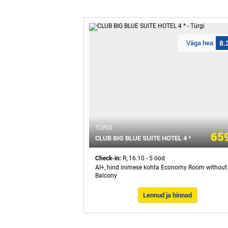
Väga hea
8.
ТÜRGI
659
CLUB BIG BLUE SUITE HOTEL 4 *
Check-in:
R, 16.10 - 5 ööd
AI+, hind inimese kohta Economy Room without
Balcony
Lennud ja hinnad