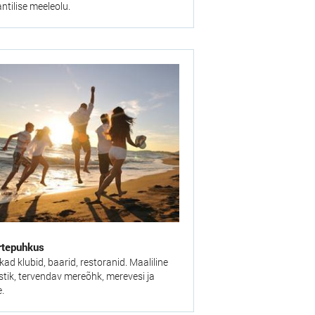
ntilise meeleolu.
rtepuhkus
kad klubid, baarid, restoranid. Maaliline
tik, tervendav mereõhk, merevesi ja
e.