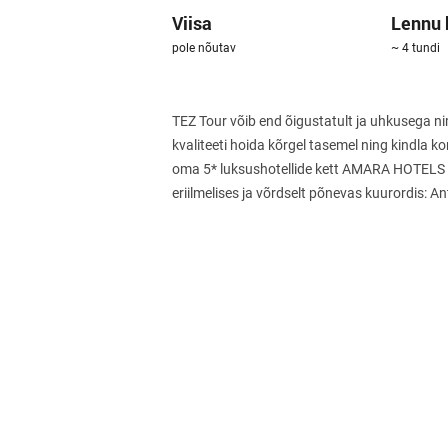
Viisa
Lennu 
pole nõutav
~ 4 tundi
TEZ Tour võib end õigustatult ja uhkusega ni
kvaliteeti hoida kõrgel tasemel ning kindla kon
oma 5* luksushotellide kett AMARA HOTELS & 
eriilmelises ja võrdselt põnevas kuurordis: An