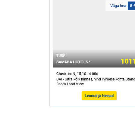
Väga hea
8.
ТÜRGI
1011
SAMARA HOTEL 5 *
Check-in:
N, 15.10 - 4 ööd
UAI - Ultra kõik hinnas, hind inimese kohta Stan
Room Land View
Lennud ja hinnad