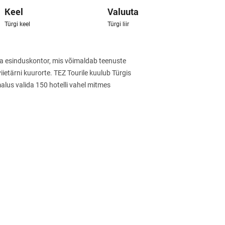
Keel
Valuuta
Türgi keel
Türgi liir
oma esinduskontor, mis võimaldab teenuste
viietärni kuurorte. TEZ Tourile kuulub Türgis
lus valida 150 hotelli vahel mitmes