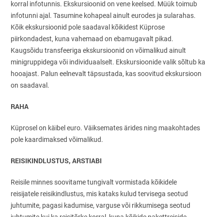
korral infotunnis. Ekskursioonid on vene keelsed. Müük toimub
infotunni ajal. Tasumine kohapeal ainult eurodes ja sularahas.
Kõik ekskursioonid pole saadaval kõikidest Küprose
piirkondadest, kuna vahemaad on ebamugavalt pikad.
Kaugsõidu transfeeriga ekskursioonid on võimalikud ainult
minigruppidega või individuaalselt. Ekskursioonide valik sõltub ka
hooajast. Palun eelnevalt täpsustada, kas soovitud ekskursioon
on saadaval.
RAHA
Küprosel on käibel euro. Väiksemates ärides ning maakohtades
pole kaardimaksed võimalikud.
REISIKINDLUSTUS, ARSTIABI
Reisile minnes soovitame tungivalt vormistada kõikidele
reisijatele reisikindlustus, mis kataks kulud tervisega seotud
juhtumite, pagasi kadumise, varguse või rikkumisega seotud