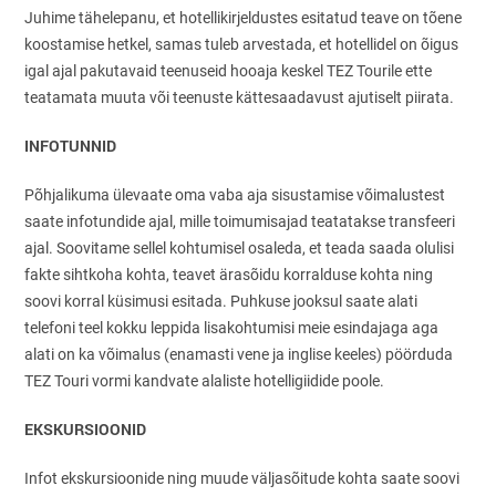
Juhime tähelepanu, et hotellikirjeldustes esitatud teave on tõene
koostamise hetkel, samas tuleb arvestada, et hotellidel on õigus
igal ajal pakutavaid teenuseid hooaja keskel TEZ Tourile ette
teatamata muuta või teenuste kättesaadavust ajutiselt piirata.
INFOTUNNID
Põhjalikuma ülevaate oma vaba aja sisustamise võimalustest
saate infotundide ajal, mille toimumisajad teatatakse transfeeri
ajal. Soovitame sellel kohtumisel osaleda, et teada saada olulisi
fakte sihtkoha kohta, teavet ärasõidu korralduse kohta ning
soovi korral küsimusi esitada. Puhkuse jooksul saate alati
telefoni teel kokku leppida lisakohtumisi meie esindajaga aga
alati on ka võimalus (enamasti vene ja inglise keeles) pöörduda
TEZ Touri vormi kandvate alaliste hotelligiidide poole.
EKSKURSIOONID
Infot ekskursioonide ning muude väljasõitude kohta saate soovi