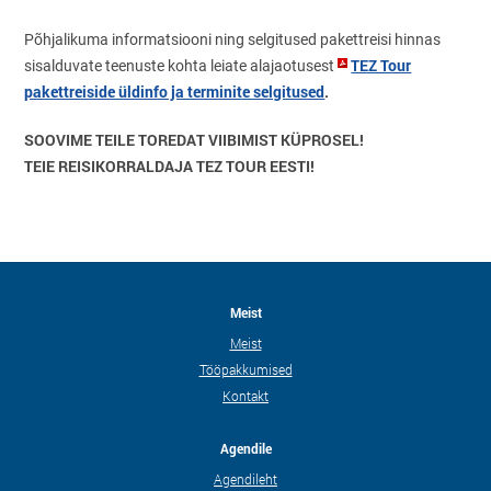
Põhjalikuma informatsiooni ning selgitused pakettreisi hinnas
TEZ Tour
sisalduvate teenuste kohta leiate alajaotusest
pakettreiside üldinfo ja terminite selgitused
.
SOOVIME TEILE TOREDAT VIIBIMIST KÜPROSEL!
TEIE REISIKORRALDAJA TEZ TOUR EESTI!
Meist
Meist
Tööpakkumised
Kontakt
Agendile
Agendileht