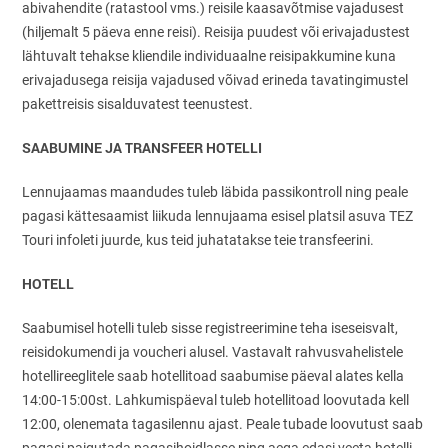
abivahendite (ratastool vms.) reisile kaasavõtmise vajadusest
(hiljemalt 5 päeva enne reisi). Reisija puudest või erivajadustest
lähtuvalt tehakse kliendile individuaalne reisipakkumine kuna
erivajadusega reisija vajadused võivad erineda tavatingimustel
pakettreisis sisalduvatest teenustest.
SAABUMINE JA TRANSFEER HOTELLI
Lennujaamas maandudes tuleb läbida passikontroll ning peale
pagasi kättesaamist liikuda lennujaama esisel platsil asuva TEZ
Touri infoleti juurde, kus teid juhatatakse teie transfeerini.
HOTELL
Saabumisel hotelli tuleb sisse registreerimine teha iseseisvalt,
reisidokumendi ja voucheri alusel. Vastavalt rahvusvahelistele
hotellireeglitele saab hotellitoad saabumise päeval alates kella
14:00-15:00st. Lahkumispäeval tuleb hotellitoad loovutada kell
12:00, olenemata tagasilennu ajast. Peale tubade loovutust saab