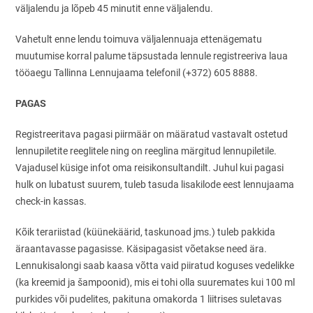
väljalendu ja lõpeb 45 minutit enne väljalendu.
Vahetult enne lendu toimuva väljalennuaja ettenägematu
muutumise korral palume täpsustada lennule registreeriva laua
tööaegu Tallinna Lennujaama telefonil (+372) 605 8888.
PAGAS
Registreeritava pagasi piirmäär on määratud vastavalt ostetud
lennupiletite reeglitele ning on reeglina märgitud lennupiletile.
Vajadusel küsige infot oma reisikonsultandilt. Juhul kui pagasi
hulk on lubatust suurem, tuleb tasuda lisakilode eest lennujaama
check-in kassas.
Kõik terariistad (küünekäärid, taskunoad jms.) tuleb pakkida
äraantavasse pagasisse. Käsipagasist võetakse need ära.
Lennukisalongi saab kaasa võtta vaid piiratud koguses vedelikke
(ka kreemid ja šampoonid), mis ei tohi olla suuremates kui 100 ml
purkides või pudelites, pakituna omakorda 1 liitrises suletavas