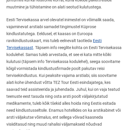
juhtumite kui ka reisitõrke korral, kuna kõikide pakettreiside
muutmine ja tühistamine on alati seotud kulutustega.
Eesti Tervisekassa arvel olevatel inimestel on võimalik saada,
vajaminevat arstiabi samadel tingimustel Küprose
kindlustatutega. Eeldusel, et kaasas on Euroopa
ravikindlustuskaart, mis tuleb eelnevalt taotleda
Eesti
Tervisekassast
. Täpsem info reeglite kohta on Eesti Tervisekassa
kodulehel. Samas tuleb arvestada, et see ei kata mitte kõiki
kulutusi (täpsem info Tervisekassa kodulehel), seega soovitame
kõigil vormistada kindlustusfirmade poolt pakutav reisi
tervisekindlustus. Kui peaksite vajama arstiabi, siis soovitame
alati kohe ühendust võtta TEZ Tour Eesti esindajatega, kes
saavad teid assisteerida ja juhendada. Juhul, kui on vaja teatud
teenuste eest tasuda ning osta arsti poolt väljakirjutatud
medikamente, tuleb kõik tšekid alles hoida ning Eestis esitada
need kindlustusseltsile. Enamus hotellides on ka arstikabinet või
arsti väljakutse võimalus, ent sellega võivad kaasneda
visiiditasud ning muud rahalisi väljamakseid nõudvad