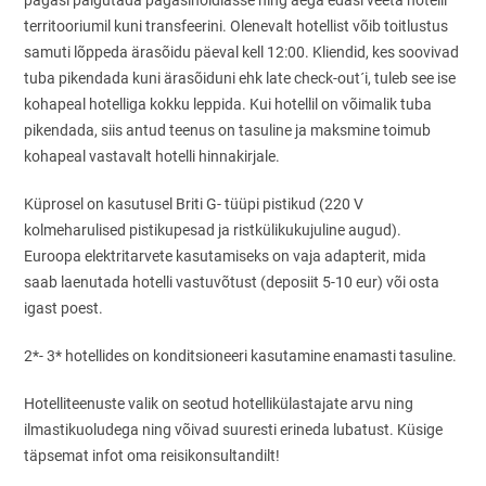
pagasi paigutada pagasihoidlasse ning aega edasi veeta hotelli
territooriumil kuni transfeerini. Olenevalt hotellist võib toitlustus
samuti lõppeda ärasõidu päeval kell 12:00. Kliendid, kes soovivad
tuba pikendada kuni ärasõiduni ehk late check-out´i, tuleb see ise
kohapeal hotelliga kokku leppida. Kui hotellil on võimalik tuba
pikendada, siis antud teenus on tasuline ja maksmine toimub
kohapeal vastavalt hotelli hinnakirjale.
Küprosel on kasutusel Briti G- tüüpi pistikud (220 V
kolmeharulised pistikupesad ja ristkülikukujuline augud).
Euroopa elektritarvete kasutamiseks on vaja adapterit, mida
saab laenutada hotelli vastuvõtust (deposiit 5-10 eur) või osta
igast poest.
2*- 3* hotellides on konditsioneeri kasutamine enamasti tasuline.
Hotelliteenuste valik on seotud hotellikülastajate arvu ning
ilmastikuoludega ning võivad suuresti erineda lubatust. Küsige
täpsemat infot oma reisikonsultandilt!