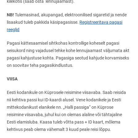
kilekotis (saab osta lennujaamast).
NB!
Tulemasinad, akupangad, elektroonilised sigaretid ja nende
lisaakud tuleb pakkida käsipagasisse.
Registreeritava pagasi
reeglid
Pagasi kättesaamisel sihtkohas kontrollige koheselt pagasi
seisukord ning vajadusel tehke kohe lennujaamast väljumata akt
pagasi kahjustuse kohta. Pagasiga seotud kahjude korvamiseks
on soovitav teha pagasikindlustus.
VIISA
Eesti kodanikule on Küprosele reisimine viisavaba. Saab reisida
nii kehtiva passi kui ID-kaardi alusel. Vene kodanikele ja Eesti
mittekodanikust elanikele nn. „Halli passiga“ on Küprose
reisimine viisavaba, juhul kui on olemas alaline või tähtajaline
Eesti elamisluba. Kaasa tuleb võtta pass + ID kaart, mõlema
kehtivus peab olema vähemalt 3 kuud peale reisi lõppu.