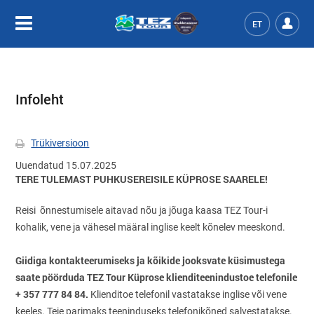
ET
Infoleht
Trükiversioon
Uuendatud 15.07.2025
TERE TULEMAST PUHKUSEREISILE KÜPROSE SAARELE!
Reisi õnnestumisele aitavad nõu ja jõuga kaasa TEZ Tour-i
kohalik, vene ja vähesel määral inglise keelt kõnelev meeskond.
Giidiga kontakteerumiseks ja kõikide jooksvate küsimustega
saate pöörduda TEZ Tour Küprose klienditeenindustoe telefonile
+
357 777 84 84.
Klienditoe telefonil vastatakse inglise või vene
keeles. Teie parimaks teeninduseks telefonikõned salvestatakse.