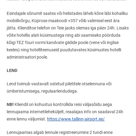
Esindajale sõnumit saates või helistades läheb kõne läbi kohaliku
mobiilivõrgu, Küprose maakoodi +357 võib valimisel eest ära
jätta. Klienditoe telefon on Teie jaoks olemas iga päev 24h. Lisaks
võite hotellis alati küsimustega ning abi saamiseks pöörduda
kõigi TEZ Touri vormi kandvate giidide poole (vene või inglise
keeles) ning hotelliteenuseid puudutavates küsimustes hotelli
administraatori poole.
LEND
Lend toimub vastavalt ostetud piletitele otselennuna või
ümberistumisega, regulaarlendudega.
NB!
Kliendil on kohustus kontrollida reisi väljasõidu aega
lennujaama internetileheküljelt, reaalajas info on saadaval 24h
enne lennu väljumist.
https://www.tallinn-airport.ee/
Lennujaamas algab lennule registreerumine 2 tundi enne