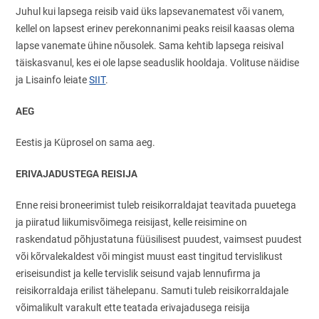
Juhul kui lapsega reisib vaid üks lapsevanematest või vanem,
kellel on lapsest erinev perekonnanimi peaks reisil kaasas olema
lapse vanemate ühine nõusolek. Sama kehtib lapsega reisival
täiskasvanul, kes ei ole lapse seaduslik hooldaja. Volituse näidise
ja Lisainfo leiate
SIIT
.
AEG
Eestis ja Küprosel on sama aeg.
ERIVAJADUSTEGA REISIJA
Enne reisi broneerimist tuleb reisikorraldajat teavitada puuetega
ja piiratud liikumisvõimega reisijast, kelle reisimine on
raskendatud põhjustatuna füüsilisest puudest, vaimsest puudest
või kõrvalekaldest või mingist muust east tingitud tervislikust
eriseisundist ja kelle tervislik seisund vajab lennufirma ja
reisikorraldaja erilist tähelepanu. Samuti tuleb reisikorraldajale
võimalikult varakult ette teatada erivajadusega reisija