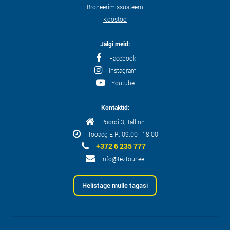
Broneerimissüsteem
Koostöö
Jälgi meid:
Facebook
Instagram
Youtube
Kontaktid:
Poordi 3, Tallinn
Tööaeg E-R: 09:00 - 18:00
+372 6 235 777
info@teztour.ee
Helistage mulle tagasi