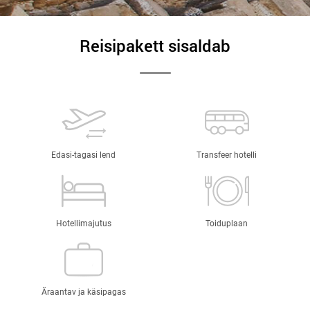
Reisipakett sisaldab
Edasi-tagasi lend
Transfeer hotelli
Hotellimajutus
Toiduplaan
Äraantav ja käsipagas