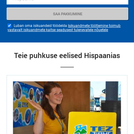
Luban oma isikuandeid töödelda
Isikuandmete töötlemine toimub
vastavalt isikuandmete kaitse seadusest tulenevatele nõuetele
Teie puhkuse eelised Hispaanias