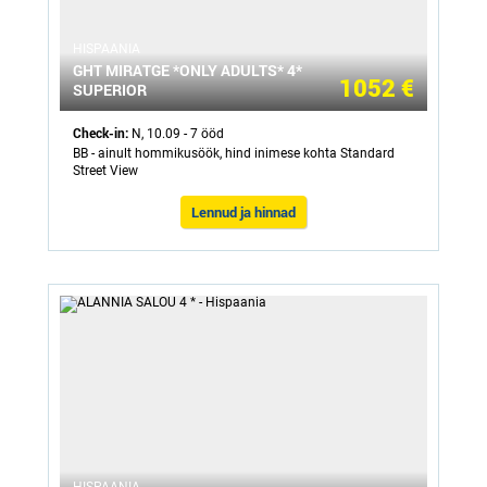
HISPAANIA
GHT MIRATGE *ONLY ADULTS* 4*
1052 €
SUPERIOR
Check-in:
N, 10.09 - 7 ööd
BB - ainult hommikusöök, hind inimese kohta Standard
Street View
Lennud ja hinnad