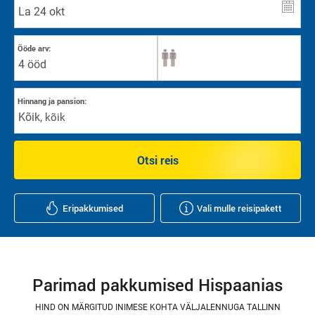
Ööde arv:
4 ööd
Hinnang ja pansion:
Kõik
,
kõik
Otsi reis
Eripakkumised
Vali mulle reisipakett
Parimad pakkumised Hispaanias
HIND ON MÄRGITUD INIMESE KOHTA VÄLJALENNUGA TALLINN