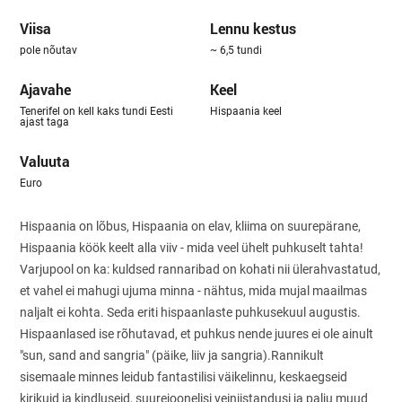
Viisa
Lennu kestus
pole nõutav
~ 6,5 tundi
Ajavahe
Keel
Tenerifel on kell kaks tundi Eesti
Hispaania keel
ajast taga
Valuuta
Euro
Hispaania on lõbus, Hispaania on elav, kliima on suurepärane,
Hispaania köök keelt alla viiv - mida veel ühelt puhkuselt tahta!
Varjupool on ka: kuldsed rannaribad on kohati nii ülerahvastatud,
et vahel ei mahugi ujuma minna - nähtus, mida mujal maailmas
naljalt ei kohta. Seda eriti hispaanlaste puhkusekuul augustis.
Hispaanlased ise rõhutavad, et puhkus nende juures ei ole ainult
"sun, sand and sangria" (päike, liiv ja sangria).Rannikult
sisemaale minnes leidub fantastilisi väikelinnu, keskaegseid
kirikuid ja kindluseid, suurejoonelisi veiniistandusi ja palju muud