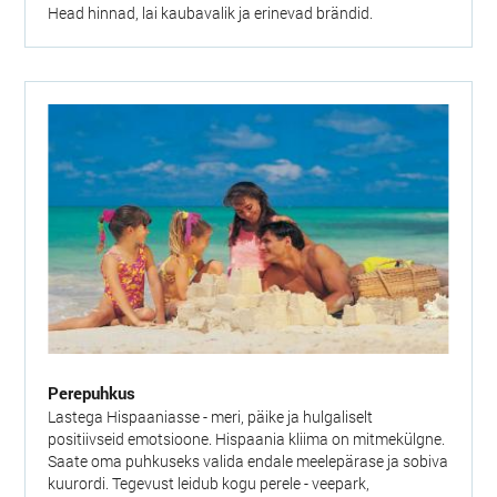
Head hinnad, lai kaubavalik ja erinevad brändid.
Perepuhkus
Lastega Hispaaniasse - meri, päike ja hulgaliselt
positiivseid emotsioone. Hispaania kliima on mitmekülgne.
Saate oma puhkuseks valida endale meelepärase ja sobiva
kuurordi. Tegevust leidub kogu perele - veepark,