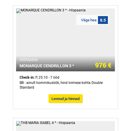
Väga hea
8.5
HISPAANIA
976 €
MONARQUE CENDRILLON 3 *
Check-in:
P, 25.10 - 7 ööd
BB - ainult hommikusöök, hind inimese kohta Double
Standard
Lennud ja hinnad