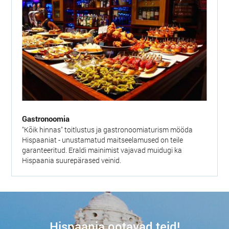
Gastronoomia
"Kõik hinnas" toitlustus ja gastronoomiaturism mööda
Hispaaniat - unustamatud maitseelamused on teile
garanteeritud. Eraldi mainimist vajavad muidugi ka
Hispaania suurepärased veinid.
Hispaania ootavad teid!