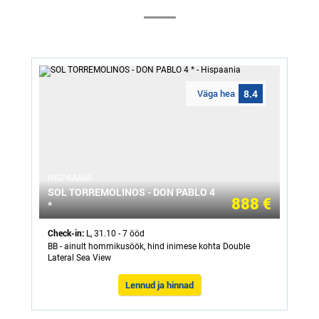
Väga hea
8.4
HISPAANIA
SOL TORREMOLINOS - DON PABLO 4
888 €
*
Check-in:
L, 31.10 - 7 ööd
BB - ainult hommikusöök, hind inimese kohta Double
Lateral Sea View
Lennud ja hinnad