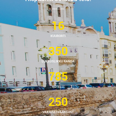
16
KUURORTI
350
LUKSUSLIKKU RANDA
785
HOTELLI
250
VAATAMISVÄÄRSUST