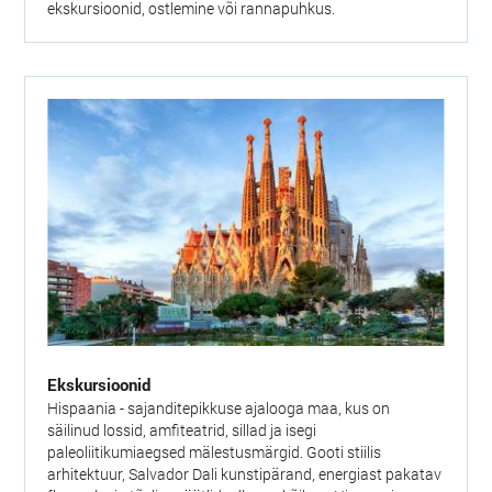
ekskursioonid, ostlemine või rannapuhkus.
Ekskursioonid
Hispaania - sajanditepikkuse ajalooga maa, kus on
säilinud lossid, amfiteatrid, sillad ja isegi
paleoliitikumiaegsed mälestusmärgid. Gooti stiilis
arhitektuur, Salvador Dali kunstipärand, energiast pakatav