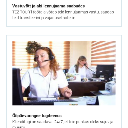
Vastuvõtt ja abi lennujaama saabudes
TEZ TOUR`i töötaja võtab teid lennujaamas vastu, saadab
teid transfeerini ja vajadusel hotellini
Ööpäevaringne tugiteenus
Klienditugi on saadaval 24/7, et teie puhkus oleks sujuv ja
muretu.