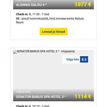
HISPAANIA
1077 €
ALANNIA SALOU 4 *
Check-in:
N, 17.09 - 7 ööd
BB - ainult hommikusöök, hind inimese kohta Nature
Room
Lennud ja hinnad
Väga hea
8.0
HISPAANIA
1114 €
SENATOR BANUS SPA HOTEL 5 *
Check-in:
N, 29.10 - 7 ööd