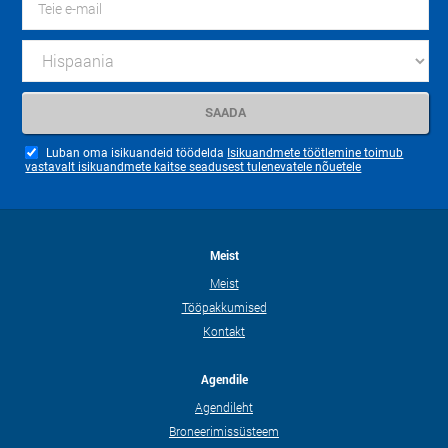
Luban oma isikuandeid töödelda
Isikuandmete töötlemine toimub
vastavalt isikuandmete kaitse seadusest tulenevatele nõuetele
Meist
Meist
Tööpakkumised
Kontakt
Agendile
Agendileht
Broneerimissüsteem