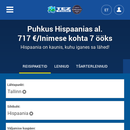
ET
Puhkus Hispaanias al.
717 €
/Inimese kohta
7 ööks
Hispaania on kaunis, kuhu iganes sa lähed!
REISIPAKETID
LENNUD
TŠARTERLENNUD
Lähtepunkt:
Tallinn
Sihtkoht:
Hispaania
Väljumise kuupäev: