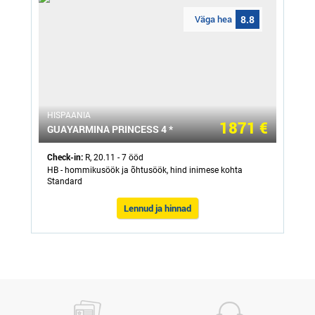
Väga hea
8.8
HISPAANIA
1871 €
GUAYARMINA PRINCESS 4 *
Check-in:
R, 20.11 - 7 ööd
HB - hommikusöök ja õhtusöök, hind inimese kohta
Standard
Lennud ja hinnad