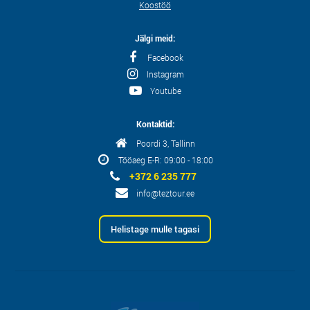
Koostöö
Jälgi meid:
Facebook
Instagram
Youtube
Kontaktid:
Poordi 3, Tallinn
Tööaeg E-R: 09:00 - 18:00
+372 6 235 777
info@teztour.ee
Helistage mulle tagasi