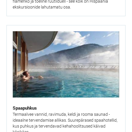
flamenko ja tõeline rüütliduell - see kõik on Hispaania
ekskursioonide lahutamatu osa.
Spaapuhkus
Termaalvee vannid, ravimuda, keldi ja rooma saunad -
ideaalne tervendamise allikas. Suurepärased spaahotellid,
kus puhkus ja tervendavad kehahoolitsused käivad
käsikäes.