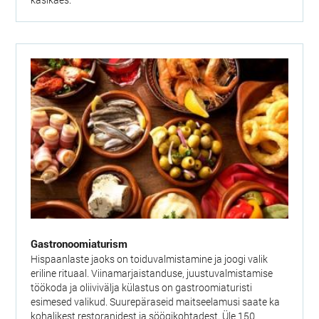
Gastronoomiaturism
Hispaanlaste jaoks on toiduvalmistamine ja joogi valik
eriline rituaal. Viinamarjaistanduse, juustuvalmistamise
töökoda ja oliivivälja külastus on gastroomiaturisti
esimesed valikud. Suurepäraseid maitseelamusi saate ka
kohalikest restoranidest ja söögikohtadest. Üle 150