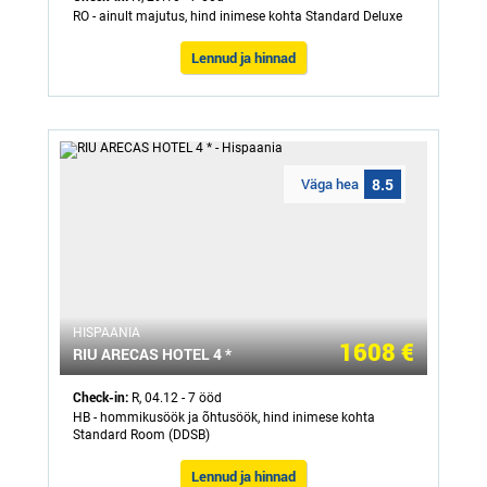
RO - ainult majutus, hind inimese kohta Standard Deluxe
Lennud ja hinnad
Väga hea
8.5
HISPAANIA
1608 €
RIU ARECAS HOTEL 4 *
Check-in:
R, 04.12 - 7 ööd
HB - hommikusöök ja õhtusöök, hind inimese kohta
Standard Room (DDSB)
Lennud ja hinnad