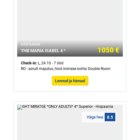
HISPAANIA
1050 €
THB MARIA ISABEL 4 *
Check-in:
L, 24.10 - 7 ööd
RO - ainult majutus, hind inimese kohta Double Room
Lennud ja hinnad
Väga hea
8.5