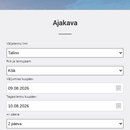
Ajakava
Väljalennu linn
Riik ja lennujaam
Väljumise kuupäev
Tagasilennu kuupäev
+/- päeva