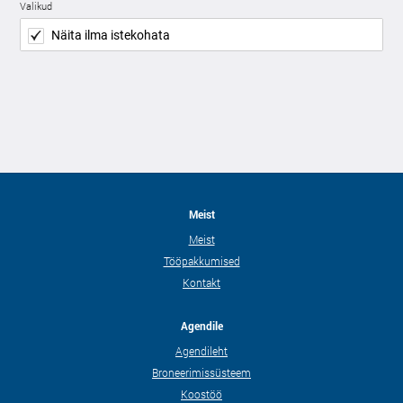
Valikud
Näita ilma istekohata
Meist
Meist
Tööpakkumised
Kontakt
Agendile
Agendileht
Broneerimissüsteem
Koostöö