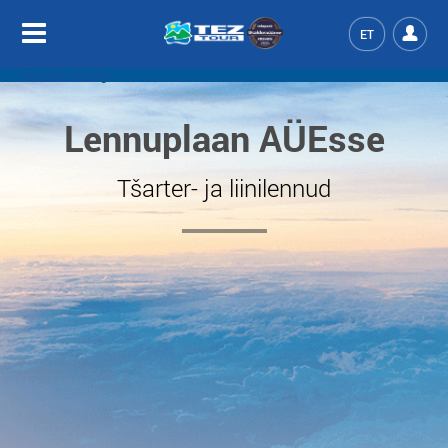
ET
Muuda otsing
Lennuplaan AÜEsse
Tšarter- ja liinilennud