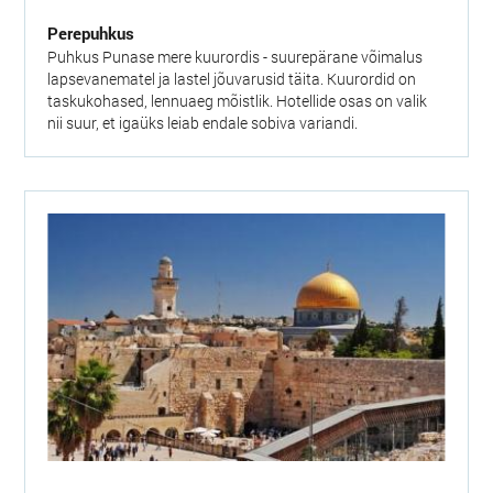
Perepuhkus
Puhkus Punase mere kuurordis - suurepärane võimalus
lapsevanematel ja lastel jõuvarusid täita. Kuurordid on
taskukohased, lennuaeg mõistlik. Hotellide osas on valik
nii suur, et igaüks leiab endale sobiva variandi.