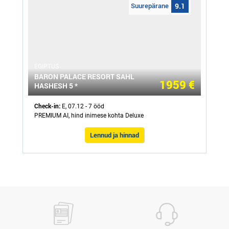
Suurepärane
9.1
ЕGIPTUS
BARON PALACE RESORT SAHL
1959 €
HASHESH 5 *
Check-in:
E, 07.12 - 7 ööd
PREMIUM AI, hind inimese kohta Deluxe
Lennud ja hinnad