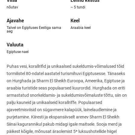
nõutav
~ 5 tundi
Ajavahe
Keel
Talvel on Egiptuses Eestiga sama
Araabia keel
aeg
Valuuta
Egiptuse nael
Puhas vesi, korallrifid ja unikaalsed sukeldumis-võimalused tõid
tormilistel 80-ndatel aastatel turismihuvi Egiptusesse. Tänaseks
on Hurghada ja Sharm El Sheikh Euroopa, Ameerika, Egiptuse ja
araabia turistide seas populaarsed kuurordid. Hurghada on eriti
armastatud snorkeldamis- ja sukeldumisvõimaluste tõttu, siin on
palju kauneid ja unikaalseid korallriffe. Populaarsed
ajaveetmisviisid on sügavmere kalapüük, lainelaudlemine ja
purjetamine. Kiiresti ja ekspansiivselt arenev Sharm El Sheikh
Siinai kagurannikul pakub midagi igale maitsele. Sooja merd ja
päikest kõigile, mõnusat äraolemist 5* luksushotellide hiigel