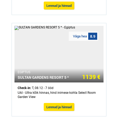
Lennud ja hinnad
Väga hea
8.9
ЕGIPTUS
1139 €
SULTAN GARDENS RESORT 5 *
Check-in:
T, 08.12 - 7 ööd
UAI - Ultra kõik hinnas, hind inimese kohta Select Room
Garden View
Lennud ja hinnad