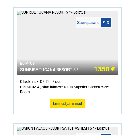
Suurepärane
9.3
ЕGIPTUS
1350 €
SUNRISE TUCANA RESORT 5 *
Check-in:
E, 07.12 - 7 ööd
PREMIUM AI, hind inimese kohta Superior Garden View
Room
Lennud ja hinnad