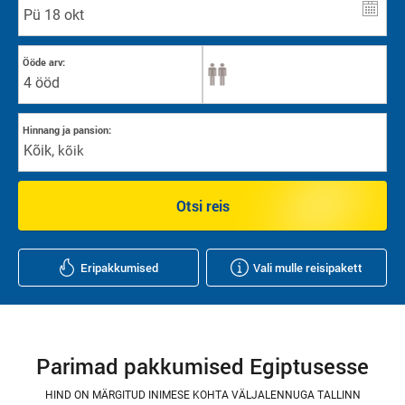
Ööde arv:
4 ööd
Hinnang ja pansion:
Kõik
,
kõik
Otsi reis
Eripakkumised
Vali mulle reisipakett
Parimad pakkumised Egiptusesse
HIND ON MÄRGITUD INIMESE KOHTA VÄLJALENNUGA TALLINN