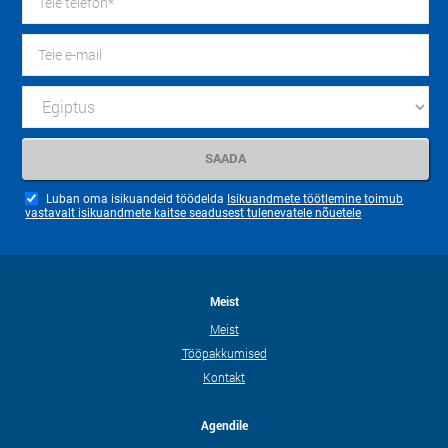
Luban oma isikuandeid töödelda
Isikuandmete töötlemine toimub
vastavalt isikuandmete kaitse seadusest tulenevatele nõuetele
Meist
Meist
Tööpakkumised
Kontakt
Agendile