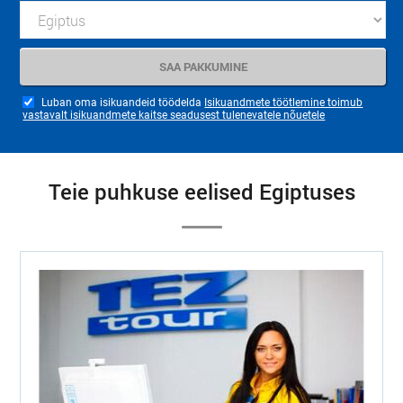
Luban oma isikuandeid töödelda
Isikuandmete töötlemine toimub
vastavalt isikuandmete kaitse seadusest tulenevatele nõuetele
Teie puhkuse eelised Egiptuses