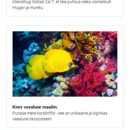
Klienditugi töötab 24/7, et teie puhkus oleks võimalikult
mugav ja muretu.
Kirev veealune maailm.
Punase mere korallriffid - see on unikaalne ja liigirikas
veealune ökosüsteem.