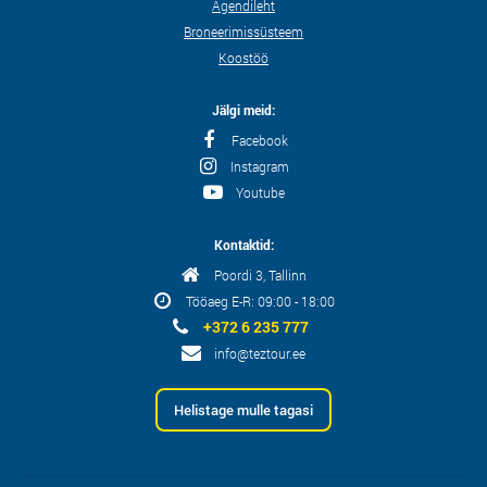
Agendileht
Broneerimissüsteem
Koostöö
Jälgi meid:
Facebook
Instagram
Youtube
Kontaktid:
Poordi 3, Tallinn
Tööaeg E-R: 09:00 - 18:00
+372 6 235 777
info@teztour.ee
Helistage mulle tagasi