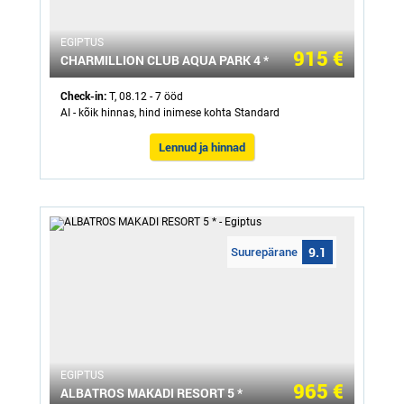
ЕGIPTUS
915 €
CHARMILLION CLUB AQUA PARK 4 *
Check-in:
T, 08.12 - 7 ööd
AI - kõik hinnas, hind inimese kohta Standard
Lennud ja hinnad
Suurepärane
9.1
ЕGIPTUS
965 €
ALBATROS MAKADI RESORT 5 *