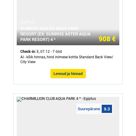
ЕGIPTUS
SUNRISE AZALEA AQUA PARK
RESORT (EX. SUNRISE ASTER AQUA
908 €
PARK RESORT) 4 *
Check-in:
E, 07.12 - 7 ööd
AI - kõik hinnas, hind inimese kohta Standard Back View/
City View
Lennud ja hinnad
Suurepärane
9.3