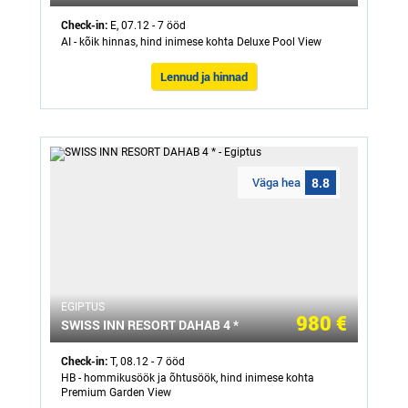
Check-in:
E, 07.12 - 7 ööd
AI - kõik hinnas, hind inimese kohta Deluxe Pool View
Lennud ja hinnad
Väga hea
8.8
ЕGIPTUS
980 €
SWISS INN RESORT DAHAB 4 *
Check-in:
T, 08.12 - 7 ööd
HB - hommikusöök ja õhtusöök, hind inimese kohta
Premium Garden View