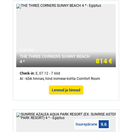
ЕGIPTUS
THE THREE CORNERS SUNNY BEACH
814 €
4 *
Check-in:
E, 07.12 - 7 ööd
AI - kõik hinnas, hind inimese kohta Comfort Room
Lennud ja hinnad
Suurepärane
9.6