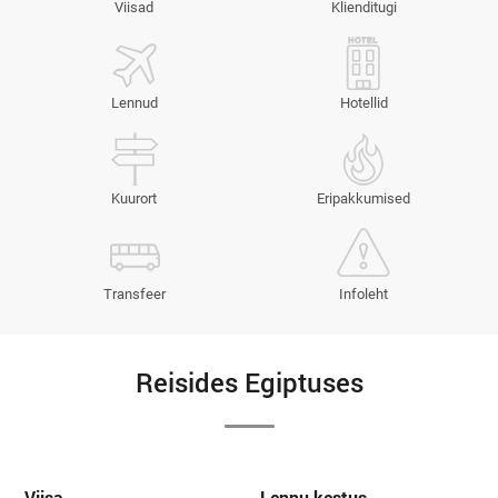
Viisad
Klienditugi
Lennud
Hotellid
Kuurort
Eripakkumised
Transfeer
Infoleht
Reisides Egiptuses
Viisa
Lennu kestus