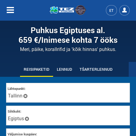
ET
Puhkus Egiptuses al.
659 €
/Inimese kohta
7 ööks
Meri, päike, korallrifid ja 'kõik hinnas' puhkus.
REISIPAKETID
LENNUD
TŠARTERLENNUD
Lähtepunkt:
Tallinn
Sihtkoht:
Еgiptus
Väljumise kuupäev: