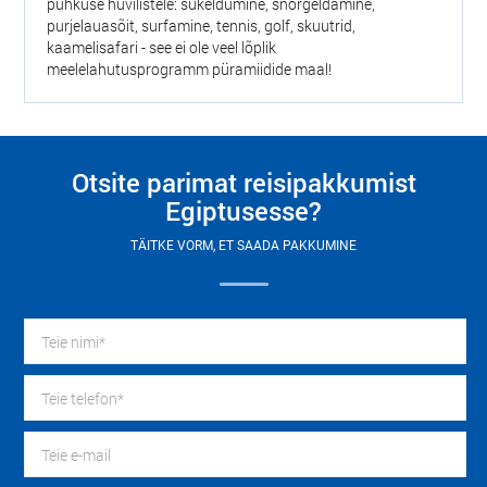
puhkuse huvilistele: sukeldumine, snorgeldamine,
purjelauasõit, surfamine, tennis, golf, skuutrid,
kaamelisafari - see ei ole veel lõplik
meelelahutusprogramm püramiidide maal!
Otsite parimat reisipakkumist
Egiptusesse?
TÄITKE VORM, ET SAADA PAKKUMINE