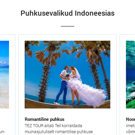
Puhkusevalikud Indoneesias
Romantiline puhkus
Noor
TEZ TOUR aitab Teil korraldada
Imel
un-
muinasjutuliselt romantilise puhkuse
võim