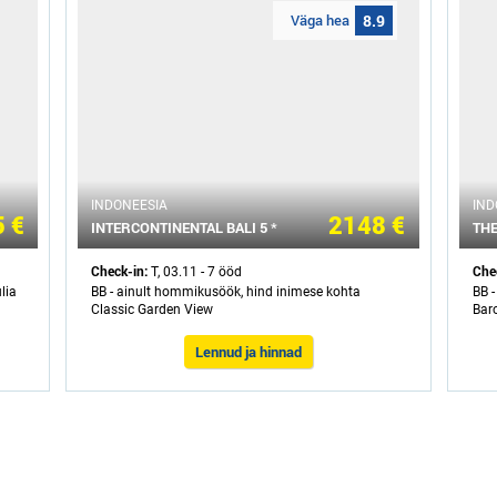
Väga hea
8.9
INDONEESIA
IND
 €
2148 €
INTERCONTINENTAL BALI 5 *
THE
Check-in:
Che
T, 03.11 - 7 ööd
lia
BB - ainult hommikusöök, hind inimese kohta
BB 
Classic Garden View
Bar
Lennud ja hinnad