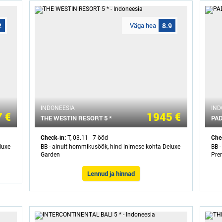
2
Väga hea
8.9
INDONEESIA
IND
 €
1945 €
THE WESTIN RESORT 5 *
PAD
Check-in:
Che
T, 03.11 - 7 ööd
luxe
BB - ainult hommikusöök, hind inimese kohta Deluxe
BB 
Garden
Pre
Lennud ja hinnad