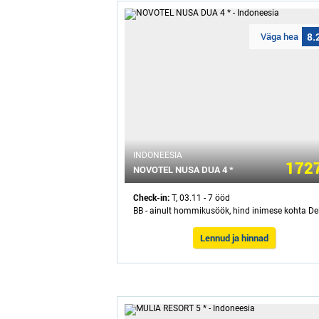
Väga hea
8.
INDONEESIA
1727
NOVOTEL NUSA DUA 4 *
Check-in:
T, 03.11 - 7 ööd
BB - ainult hommikusöök, hind inimese kohta De
Lennud ja hinnad