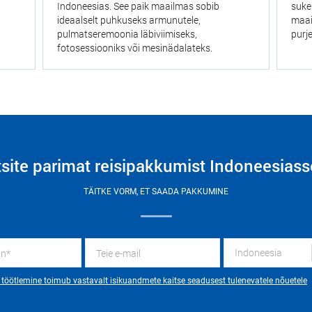
Indoneesias. See paik maailmas sobib
suke
ideaalselt puhkuseks armunutele,
maai
pulmatseremoonia läbiviimiseks,
purj
fotosessiooniks või mesinädalateks.
tsite parimat reisipakkumist Indoneesiass
TÄITKE VORM, ET SAADA PAKKUMINE
Indoneesia
töötlemine toimub vastavalt isikuandmete kaitse seadusest tulenevatele nõuetele