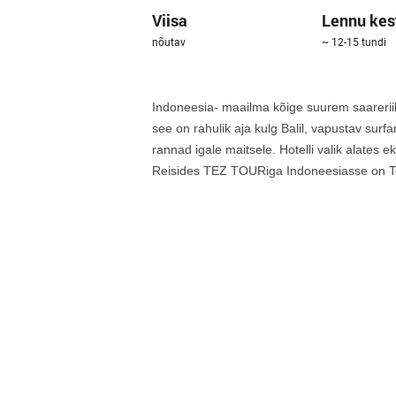
Viisa
Lennu kes
nõutav
~ 12-15 tundi
Indoneesia- maailma kõige suurem saareriik
see on rahulik aja kulg Balil, vapustav surf
rannad igale maitsele. Hotelli valik alates e
Reisides TEZ TOURiga Indoneesiasse on Te