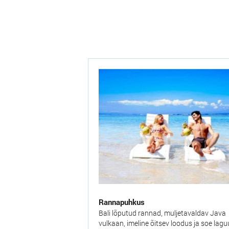
Rannapuhkus
Bali lõputud rannad, muljetavaldav Java
vulkaan, imeline õitsev loodus ja soe lagu