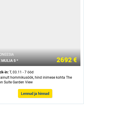
ONEESIA
2692 €
 MULIA 5 *
ck-in:
T, 03.11 - 7 ööd
- ainult hommikusöök, hind inimese kohta The
on Suite Garden View
Lennud ja hinnad