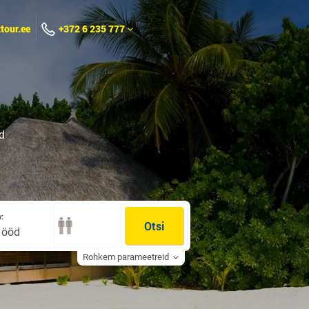
tour.ee
+372 6 235 777
d
:
Otsi
0 ööd
Rohkem parameetreid