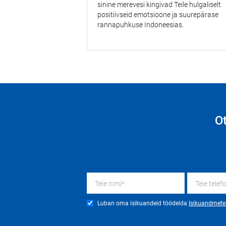
sinine merevesi kingivad Teile hulgaliselt
positiivseid emotsioone ja suurepärase
rannapuhkuse Indoneesias.
O
Luban oma isikuandeid töödelda
Isikuandmete 