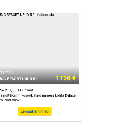
ONEESIA
1726 €
NG RESORT UBUD 5 *
ck-in:
T, 03.11 - 7 ööd
- ainult hommikusöök, hind inimese kohta Deluxe
m Pool View
Lennud ja hinnad