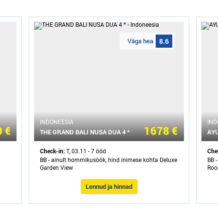
Väga hea
8.6
INDONEESIA
IND
 €
1678 €
THE GRAND BALI NUSA DUA 4 *
AYU
Check-in:
Che
T, 03.11 - 7 ööd
BB - ainult hommikusöök, hind inimese kohta Deluxe
BB 
Garden View
Roo
Lennud ja hinnad