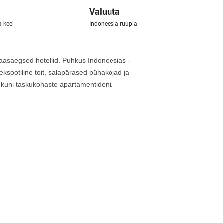
Valuuta
 keel
Indoneesia ruupia
kaasaegsed hotellid. Puhkus Indoneesias -
eksootiline toit, salapärased pühakojad ja
est kuni taskukohaste apartamentideni.