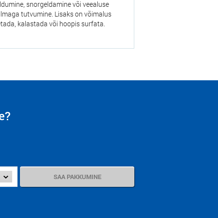
ldumine, snorgeldamine või veealuse
lmaga tutvumine. Lisaks on võimalus
etada, kalastada või hoopis surfata.
e?