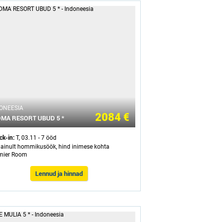
ONEESIA
2084 €
MA RESORT UBUD 5 *
ck-in:
T, 03.11 - 7 ööd
- ainult hommikusöök, hind inimese kohta
mier Room
Lennud ja hinnad