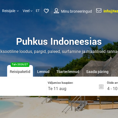
info@tez
Reisijale
Veel
ET
Minu broneeringud
Puhkus Indoneesias
ksootiline loodus, pargid, paleed, surfamine ja maalilised ranna
Talv 2026/27
Reisipaketid
Lennud
Tšarterlennud
Saada päring
Väljumise kuupäev:
Ööde arv
4 - 1