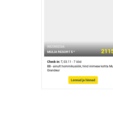
INDONEESIA
2115
MULIA RESORT 5 *
Check-in:
T, 03.11 - 7 ööd
BB - ainult hommikusöök, hind inimese kohta Mu
Grandeur
Lennud ja hinnad