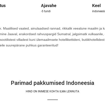
tus
Ajavahe
Keel
-5 tundi
indoneesla
. Maalilised vaated, ainulaadsed rannad, rikkalik veealune maailm ja 
amine Jaaval, erakordsed rahvuspargid Sumatral, jalgsimatk vulkaanile, 
ksootilistest villadest kuni ülemaailmsete hotellikettideni, butiikhotellid
ile suurepärane puhkus garanteeritud!
Parimad pakkumised Indoneesia
HIND ON INIMESE KOHTA ILMA LENNUTA