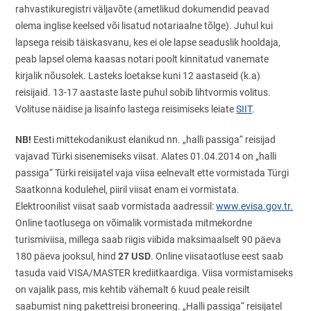
rahvastikuregistri väljavõte (ametlikud dokumendid peavad
olema inglise keelsed või lisatud notariaalne tõlge). Juhul kui
lapsega reisib täiskasvanu, kes ei ole lapse seaduslik hooldaja,
peab lapsel olema kaasas notari poolt kinnitatud vanemate
kirjalik nõusolek. Lasteks loetakse kuni 12 aastaseid (k.a)
reisijaid. 13-17 aastaste laste puhul sobib lihtvormis volitus.
Volituse näidise ja lisainfo lastega reisimiseks leiate
SIIT
.
NB!
Eesti mittekodanikust elanikud nn. „halli passiga“ reisijad
vajavad Türki sisenemiseks viisat. Alates 01.04.2014 on „halli
passiga“ Türki reisijatel vaja viisa eelnevalt ette vormistada Türgi
Saatkonna kodulehel, piiril viisat enam ei vormistata.
Elektroonilist viisat saab vormistada aadressil:
www.evisa.gov.tr.
Online taotlusega on võimalik vormistada mitmekordne
turismiviisa, millega saab riigis viibida maksimaalselt 90 päeva
27 USD
180 päeva jooksul, hind
. Online viisataotluse eest saab
tasuda vaid VISA/MASTER krediitkaardiga. Viisa vormistamiseks
on vajalik pass, mis kehtib vähemalt 6 kuud peale reisilt
saabumist ning pakettreisi broneering. „Halli passiga“ reisijatel