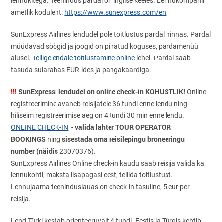
lennukitega. Teenindus pardal on inglise keeles. Lennukompanii
ametlik koduleht:
https://www.sunexpress.com/en
SunExpress Airlines lendudel pole toitlustus pardal hinnas. Pardal
müüdavad söögid ja joogid on piiratud koguses, pardamenüü
alusel.
Tellige endale toitlustamine online
lehel. Pardal saab
tasuda sularahas EUR-ides ja pangakaardiga.
!!!
SunExpressi lendudel on online check-in KOHUSTLIK!
Online
registreerimine avaneb reisijatele 36 tundi enne lendu ning
hiliseim registreerimise aeg on 4 tundi 30 min enne lendu.
valida lahter TOUR OPERATOR
ONLINE CHECK-IN
-
BOOKINGS
sisestada oma reisilepingu broneeringu
ning
number (näidis
23070376).
SunExpress Airlines Online check-in kaudu saab reisija valida ka
lennukohti, maksta lisapagasi eest, tellida toitlustust.
Lennujaama teeninduslauas on check-in tasuline, 5 eur per
reisija.
Lend Türki kestab orienteeruvalt 4 tundi. Eestis ja Türgis kehtib