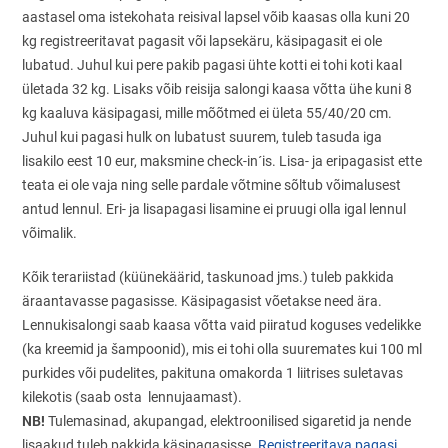
aastasel oma istekohata reisival lapsel võib kaasas olla kuni 20
kg registreeritavat pagasit või lapsekäru, käsipagasit ei ole
lubatud. Juhul kui pere pakib pagasi ühte kotti ei tohi koti kaal
ületada 32 kg. Lisaks võib reisija salongi kaasa võtta ühe kuni 8
kg kaaluva käsipagasi, mille mõõtmed ei ületa 55/40/20 cm.
Juhul kui pagasi hulk on lubatust suurem, tuleb tasuda iga
lisakilo eest 10 eur, maksmine check-in´is. Lisa- ja eripagasist ette
teata ei ole vaja ning selle pardale võtmine sõltub võimalusest
antud lennul. Eri- ja lisapagasi lisamine ei pruugi olla igal lennul
võimalik.
Kõik terariistad (küünekäärid, taskunoad jms.) tuleb pakkida
äraantavasse pagasisse. Käsipagasist võetakse need ära.
Lennukisalongi saab kaasa võtta vaid piiratud koguses vedelikke
(ka kreemid ja šampoonid), mis ei tohi olla suuremates kui 100 ml
purkides või pudelites, pakituna omakorda 1 liitrises suletavas
kilekotis (saab osta lennujaamast).
NB!
Tulemasinad, akupangad, elektroonilised sigaretid ja nende
lisaakud tuleb pakkida käsipagasisse.
Registreeritava pagasi