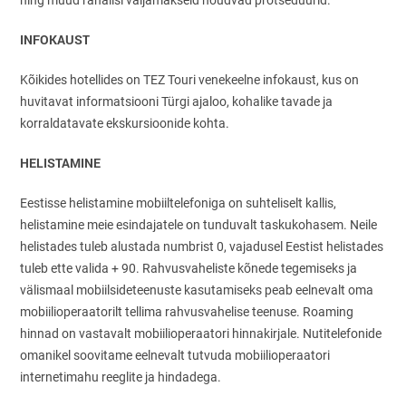
ning muud rahalisi väljamakseid nõudvad protseduurid.
INFOKAUST
Kõikides hotellides on TEZ Touri venekeelne infokaust, kus on
huvitavat informatsiooni Türgi ajaloo, kohalike tavade ja
korraldatavate ekskursioonide kohta.
HELISTAMINE
Eestisse helistamine mobiiltelefoniga on suhteliselt kallis,
helistamine meie esindajatele on tunduvalt taskukohasem. Neile
helistades tuleb alustada numbrist 0, vajadusel Eestist helistades
tuleb ette valida + 90. Rahvusvaheliste kõnede tegemiseks ja
välismaal mobiilsideteenuste kasutamiseks peab eelnevalt oma
mobiilioperaatorilt tellima rahvusvahelise teenuse. Roaming
hinnad on vastavalt mobiilioperaatori hinnakirjale. Nutitelefonide
omanikel soovitame eelnevalt tutvuda mobiilioperaatori
internetimahu reeglite ja hindadega.