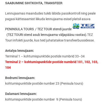
SAABUMINE SIHTKOHTA, TRANSFEER
Lennujaamas maandudes tuleb läbida passikontroll ning peale
pagasi kättesaamist liikuda lennujaama esisel platsil asuva
PENINSULA TOURS
/ TEZ TOUR
stendi juurde
(TEZ TOURi stend asub lennujaama väljapääsu vastas).
TEZ
Touri infoleti juurde, kus teid juhatatakse transfeerbussidesse.
Antalya lennujaam:
Terminal 1 – kohtumispunktide postide numbrid 33–34
Terminal 2 – kohtumispunktide postide numbrid
101, 102, 103,
104
Bodrumi lennujaam:
kohtumispunktide postide number 23 (Penisula tours)
Dalamani lennujaam:
kohtumispunktide postide number 9 (Penisula tours)