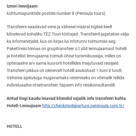
Izmiri lennijaam
kohtumispunktide postide number 8 (Penisula tours)
Transfeere saadavad vene ja vähesel määral inglise keelt
kõnelevad kohaliku TEZ Touri töötajad. Transfeeril jagatakse välja
ka infomaterjalid, kus on kirjas ka infotunni toimumise aeg.
Pakettreisi hinnas on grupitransfeer s.t sõit lennujaamast hotelli
ja hotellist lennujaama toimub ühise turismibussiga, milles on
optimaalne arv sama kuurorti hotellides majutuvaid reisijaid.
Transfeeri pikkus on olenevalt hotelli asukohast 1 kuni 4 tundi.
Vähema ajakuluga mugavamaks reisimiseks on võimalik tellida
individuaalne otsetransfeer, täpsem info reisikonsultandilt.
Antud lingi kaudu leiavad kliendid vajalik info transfeeri kohta
Hotell-Lennujaam
http://checkmydeparture.peninsula.com.tr/
HOTELL