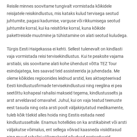
Reisile minnes soovitame tungivalt vormistada kõikidele
reisijatele reisikindlustus, mis kataks kulud tervisega seotud
juhtumite, pagasi kadumise, varguse või rikkumisega seotud
juhtumite korral, kui ka reisitõrke korral, kuna kõikide
pakettreiside muutmine ja tühistamine on alati seotud kuludega.
Türgis Eesti Haigekassa ei kehti. Sellest tulenevalt on kindlasti
vaja vormistada reisi tervisekindlustus. Kui te peaksite vajama
arstiabi, siis soovitame alati kohe ühendust võtta TEZ Tour
esindajatega, kes saavad teid assisteerida ja juhendada. Me
oleme kõikides regioonides leidnud arstid, kes aktsepteerivad
Eesti kindlustusfirmade tervisekindlustusi ning reeglina ei pea
seetõttu kohapeal rahalisi makseid tegema, kindlustusselts ja
arst arveldavad omavahel. Juhul, kui on vaja teatud teenuste
eest tasuda ning osta arsti poolt väljakirjutatud medikamente,
tuleb kõik tšekid alles hoida ning Eestis esitada need
kindlustusseltsile. Enamus hotellides on ka arstikabinet või arsti
väljakutse võimalus, ent sellega võivad kaasneda visiiditasud