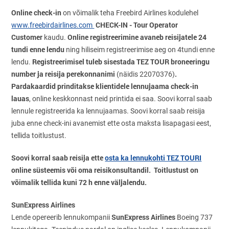
Online check-in
on võimalik teha Freebird Airlines kodulehel
CHECK-IN - Tour Operator
www.freebirdairlines.com
Customer
Online registreerimine avaneb reisijatele 24
kaudu.
tundi enne lendu
ning hiliseim registreerimise aeg on 4tundi enne
Registreerimisel tuleb sisestada TEZ TOUR broneeringu
lendu.
number ja reisija perekonnanimi
.
(näidis 22070376)
Pardakaardid prinditakse klientidele lennujaama check-in
lauas
, online keskkonnast neid printida ei saa. Soovi korral saab
lennule registreerida ka lennujaamas. Soovi korral saab reisija
juba enne check-ini avanemist ette osta maksta lisapagasi eest,
tellida toitlustust.
Soovi korral saab reisija ette
osta ka lennukohti TEZ TOURI
online süsteemis või oma reisikonsultandil.
Toitlustust on
võimalik tellida kuni 72 h enne väljalendu.
SunExpress Airlines
SunExpress Airlines
Lende opereerib lennukompanii
Boeing 737