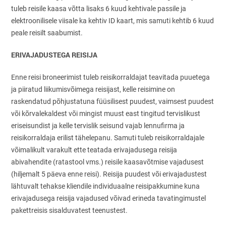
tuleb reisile kaasa võtta lisaks 6 kuud kehtivale passile ja
elektroonilisele viisale ka kehtiv ID kaart, mis samuti kehtib 6 kuud
peale reisilt saabumist.
ERIVAJADUSTEGA REISIJA
Enne reisi broneerimist tuleb reisikorraldajat teavitada puuetega
ja piiratud liikumisvõimega reisijast, kelle reisimine on
raskendatud põhjustatuna füüsilisest puudest, vaimsest puudest
või kõrvalekaldest või mingist muust east tingitud tervislikust
eriseisundist ja kelle tervislik seisund vajab lennufirma ja
reisikorraldaja erilist tähelepanu. Samuti tuleb reisikorraldajale
võimalikult varakult ette teatada erivajadusega reisija
abivahendite (ratastool vms.) reisile kaasavõtmise vajadusest
(hiljemalt 5 päeva enne reisi). Reisija puudest või erivajadustest
lähtuvalt tehakse kliendile individuaalne reisipakkumine kuna
erivajadusega reisija vajadused võivad erineda tavatingimustel
pakettreisis sisalduvatest teenustest.