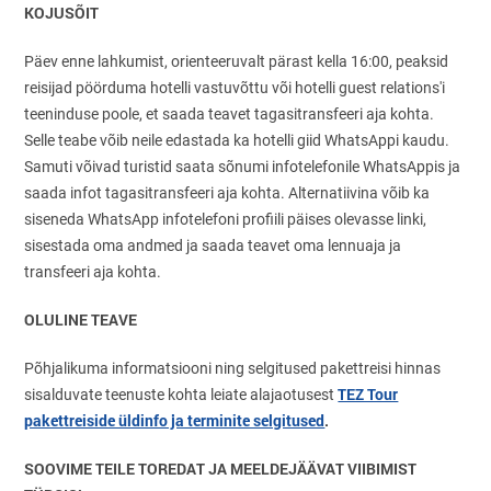
KOJUSÕIT
Päev enne lahkumist, orienteeruvalt pärast kella 16:00, peaksid
reisijad pöörduma hotelli vastuvõttu või hotelli guest relations'i
teeninduse poole, et saada teavet tagasitransfeeri aja kohta.
Selle teabe võib neile edastada ka hotelli giid WhatsAppi kaudu.
Samuti võivad turistid saata sõnumi infotelefonile WhatsAppis ja
saada infot tagasitransfeeri aja kohta. Alternatiivina võib ka
siseneda WhatsApp infotelefoni profiili päises olevasse linki,
sisestada oma andmed ja saada teavet oma lennuaja ja
transfeeri aja kohta.
OLULINE TEAVE
Põhjalikuma informatsiooni ning selgitused pakettreisi hinnas
TEZ Tour
sisalduvate teenuste kohta leiate alajaotusest
pakettreiside üldinfo ja terminite selgitused
.
SOOVIME TEILE TOREDAT JA MEELDEJÄÄVAT VIIBIMIST