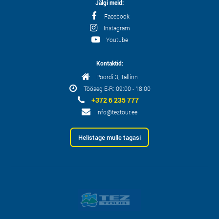
Jälgi meid:
Facebook
Instagram
Youtube
Kontaktid:
Poordi 3, Tallinn
Tööaeg E-R: 09:00 - 18:00
+372 6 235 777
info@teztour.ee
Helistage mulle tagasi