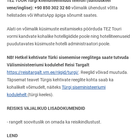
TEZ TOUR Türgi klienditeenindus telefon (suhtluskeel
vene/inglise): +90 850 302 32 60
võimalik ühendust võtta
helistades või WhatsApp äpiga sõnumit saates.
Alati on võimalik küsimuste esitamiseks pöörduda TEZ Touri
vormi kandvate kohalike hotelligiidide poole ning hotelliteenuseid
puudutavates küsimuste hotelli administraatori poole.
NB! Hetkel kehtivate Türki sisenemise reeglitega saate tutvuda
Välisministeeriumi kodulehel Reisi Targalt
https://reisitargalt.vm.ee/riigid/turgi/
. Reeglid võivad muutuda.
Täpsemat teavet Türgis kehtivate reeglite kohta saab ka
kohalikelt võimudelt, näiteks
Türgi siseministeeriumi
kodulehelt
(türgi keeles).
REISIKS VAJALIKUD LISADOKUMENDID
- rangelt soovituslik on omada ka reisikindlustust.
LEND