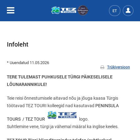
ET
Infoleht
* Uuendatud 11.05.2026
Trükiversioon
TERE TULEMAST PUHKUSELE TÜRGI PÄIKESELISELE
LÕUNARANNIKULE!
Teie reisi õnnestumisele aitavad nõu ja jõuga kaasa Türgis
töötavad TEZ TOURI kolleegid nad kasutavad
PENINSULA
TOURS
/ TEZ TOUR
logo.
Suhtlemine vene, türgi ja vähemal määral ka inglise keeles.