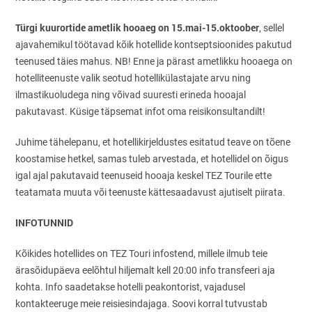
Türgi kuurortide
ametlik hooaeg
on 15.mai-15.oktoober
, sellel
ajavahemikul töötavad kõik hotellide kontseptsioonides pakutud
teenused täies mahus. NB! Enne ja pärast ametlikku hooaega on
hotelliteenuste valik seotud hotellikülastajate arvu ning
ilmastikuoludega ning võivad suuresti erineda hooajal
pakutavast. Küsige täpsemat infot oma reisikonsultandilt!
Juhime tähelepanu, et hotellikirjeldustes esitatud teave on tõene
koostamise hetkel, samas tuleb arvestada, et hotellidel on õigus
igal ajal pakutavaid teenuseid hooaja keskel TEZ Tourile ette
teatamata muuta või teenuste kättesaadavust ajutiselt piirata.
INFOTUNNID
Kõikides hotellides on TEZ Touri infostend, millele ilmub teie
ärasõidupäeva eelõhtul hiljemalt kell 20:00 info transfeeri aja
kohta. Info saadetakse hotelli peakontorist, vajadusel
kontakteeruge meie reisiesindajaga. Soovi korral tutvustab