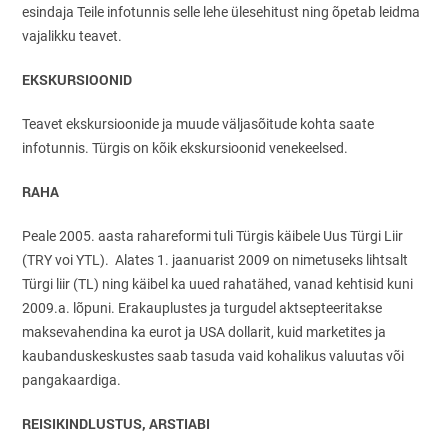
esindaja Teile infotunnis selle lehe ülesehitust ning õpetab leidma
vajalikku teavet.
EKSKURSIOONID
Teavet ekskursioonide ja muude väljasõitude kohta saate
infotunnis. Türgis on kõik ekskursioonid venekeelsed.
RAHA
Peale 2005. aasta rahareformi tuli Türgis käibele Uus Türgi Liir
(TRY voi YTL). Alates 1. jaanuarist 2009 on nimetuseks lihtsalt
Türgi liir (TL) ning käibel ka uued rahatähed, vanad kehtisid kuni
2009.a. lõpuni. Erakauplustes ja turgudel aktsepteeritakse
maksevahendina ka eurot ja USA dollarit, kuid marketites ja
kaubanduskeskustes saab tasuda vaid kohalikus valuutas või
pangakaardiga.
REISIKINDLUSTUS, ARSTIABI