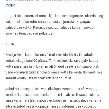
reeglid
Pagasi kättesaamisel kontrollige koheselt pagasi seisukorda ning
vajadusel tehke kohe lennujaamast väljumata akt pagasi
kahjustuse kohta. Pagasiga seotud kahjude korvamiseks on
soovitav teha pagasikindlustus.
VIISA
Eesti ja Vene kodanikel on võimalik reisida Türki viisavabalt
kohalolekuga kuni 90 päeva. Türki reisimiseks on vajalik kaasa
võtta pass, mis kehtib vähemalt 6 kuud peale reisilt saabumist.
Vene kodanikel tuleb kindlasti kaasa võtta ka kehtiv ID-kaart, mis
samuti kehtib 6 kuud peale reisilt saabumist.
Juhul kui lapsega reisib vaid üks lapsevanematest või vanem,
kellel on lapsest erinev perekonnanimi peab reisil kaasas olema
lapse vanemate ühine nõusolek koos reisil mitteosaleva vanema
allkirjastatud passi koopiaga ning sünnitunnistuse koopia või