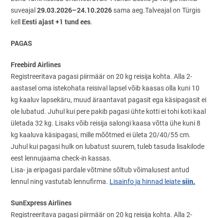
29.03.2026–24.10.2026
suveajal
sama aeg.Talveajal on Türgis
Eesti ajast +1 tund ees
kell
.
PAGAS
Freebird Airlines
Registreeritava pagasi piirmäär on 20 kg reisija kohta. Alla 2-
aastasel oma istekohata reisival lapsel võib kaasas olla kuni 10
kg kaaluv lapsekäru, muud äraantavat pagasit ega käsipagasit ei
ole lubatud. Juhul kui pere pakib pagasi ühte kotti ei tohi koti kaal
ületada 32 kg. Lisaks võib reisija salongi kaasa võtta ühe kuni 8
kg kaaluva käsipagasi, mille mõõtmed ei ületa 20/40/55 cm.
Juhul kui pagasi hulk on lubatust suurem, tuleb tasuda lisakilode
eest lennujaama check-in kassas.
Lisa- ja eripagasi pardale võtmine sõltub võimalusest antud
siin.
lennul ning vastutab lennufirma.
Lisainfo ja hinnad leiate
SunExpress Airlines
Registreeritava pagasi piirmäär on 20 kg reisija kohta. Alla 2-