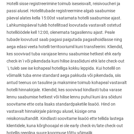
Hotelli sisse registreerimine toimub iseseisvalt, reisivoucheri ja
passi alusel. Hotellitubade registreermine algab saabumise
päeval alates kella 15:00st vaatamata hotelli saabumise ajast.
Lahkumispäeval tuleb hotellitoad loovutada vastavalt ostetud
hotelliöödele kell 12:00, olenemata tagasilennu ajast. Peale
tubade loovutust saab pagasi paigutada pagasihoidlasse ning
aega edasi veeta hotelli territooriumil kuni transfeerini. Kliendid,
kes soovivad tuba varajase lennu saabumise hetkest ehk early
check-in´i või pikendada kuni hilise ärasõiduni ehk late check-out
´i, tuleb see ise kohapeal hotelliga kokku leppida. Kui hotellil on
võimalik tuba enne standard aega pakkuda või pikendada, siis
antud teenus on tasuline ja maksmine toimub kohapeal vastavalt
hotelli hinnakirjale. Kliendid, kes soovivad kindlasti tuba varase
lennu saabumise hetkest või hilise lennu puhul kuni ära sõiduni
soovitame ette osta lisaks standardpaketile lisaöö. Hind on
vastavalt hinnakirjale päringu alusel, küsige oma
reisikonsultandilt. Kindlasti soovitame lisaöö ette tellida lastega
klientidele, kuna kõrghooajal ei ole early check-in/late check-out
hotellis reeglina suure koormuse tõttu võimalik.