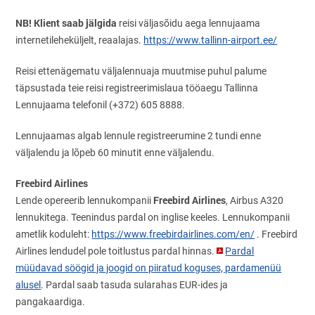
NB! Klient saab jälgida
reisi väljasõidu aega lennujaama
internetileheküljelt, reaalajas.
https://www.tallinn-airport.ee/
Reisi ettenägematu väljalennuaja muutmise puhul palume
täpsustada teie reisi registreerimislaua tööaegu Tallinna
Lennujaama telefonil (+372) 605 8888.
Lennujaamas algab lennule registreerumine 2 tundi enne
väljalendu ja lõpeb 60 minutit enne väljalendu.
Freebird Airlines
Freebird Airlines
Lende opereerib lennukompanii
, Airbus A320
lennukitega. Teenindus pardal on inglise keeles. Lennukompanii
ametlik koduleht:
https://www.freebirdairlines.com/en/
. Freebird
Airlines lendudel pole toitlustus pardal hinnas.
Pardal
müüdavad söögid ja joogid on piiratud koguses, pardamenüü
alusel
. Pardal saab tasuda sularahas EUR-ides ja
pangakaardiga.