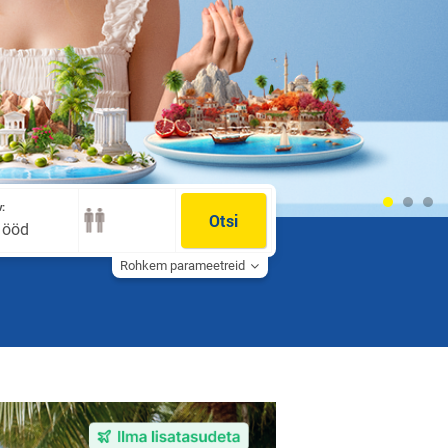
:
Otsi
0 ööd
Rohkem parameetreid