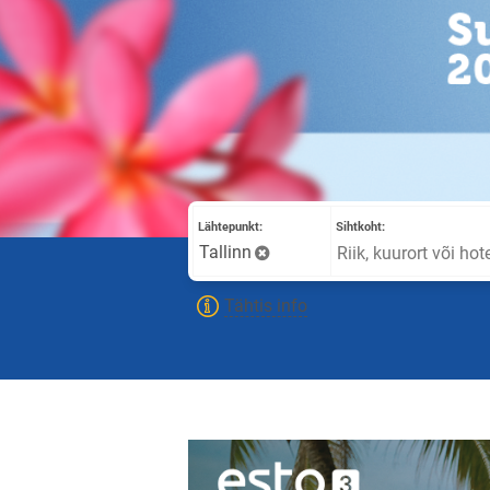
Lähtepunkt:
Sihtkoht:
Tallinn
Tähtis info