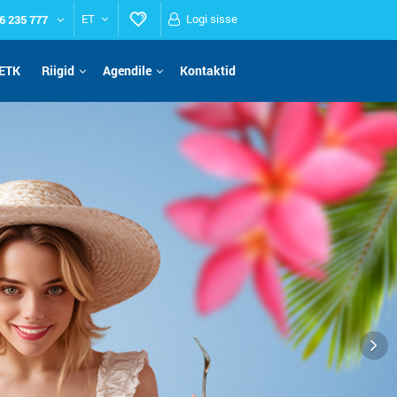
6 235 777
ET
Logi sisse
ETK
Riigid
Agendile
Kontaktid