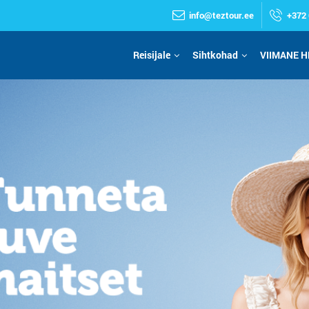
info@teztour.ee
+372 
Reisijale
Sihtkohad
VIIMANE H