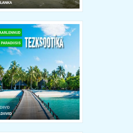
 LANKA
AARLENNUD
 PARADIISIS
DIIVID
DIIVID