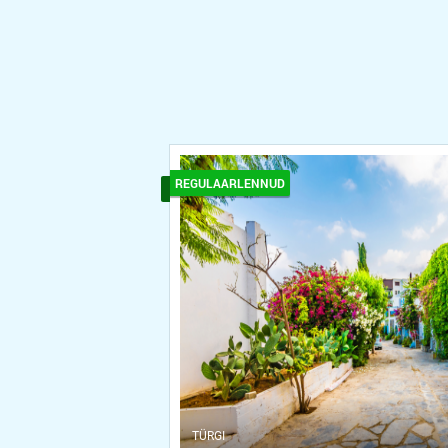
REGULAARLENNUD
ТÜRGI