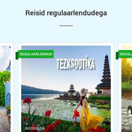
Reisid regulaarlendudega
REGULAARLENNUD
REGUL
INDONEESIA
SRI