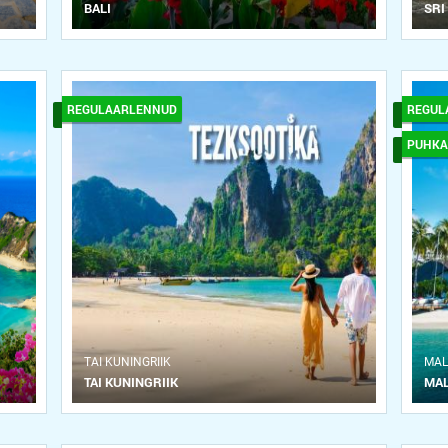
BALI
SRI
REGULAARLENNUD
REGUL
PUHKA
ТAI KUNINGRIIK
MAL
TAI KUNINGRIIK
MAL