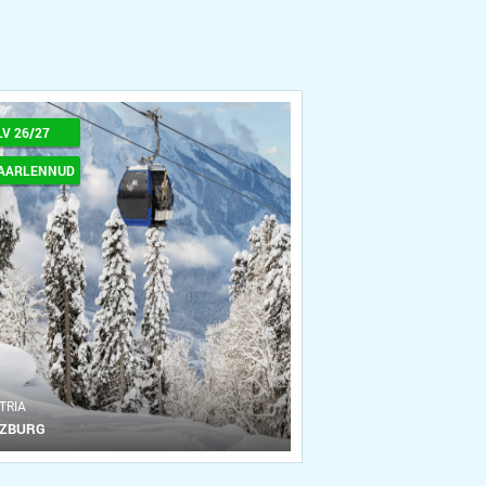
LV 26/27
AARLENNUD
TRIA
LZBURG