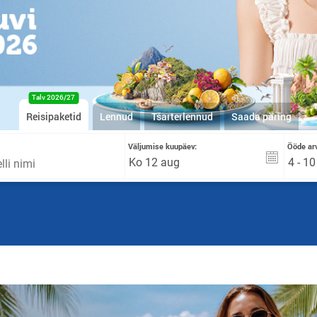
Talv 2026/27
Reisipaketid
Lennud
Tšarterlennud
Saada päring
Väljumise kuupäev:
Ööde arv
4 - 1