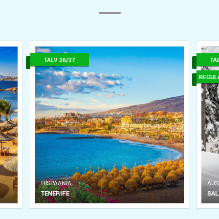
TALV 26/27
TA
REGUL
HISPAANIA
АUS
TENERIFE
SA