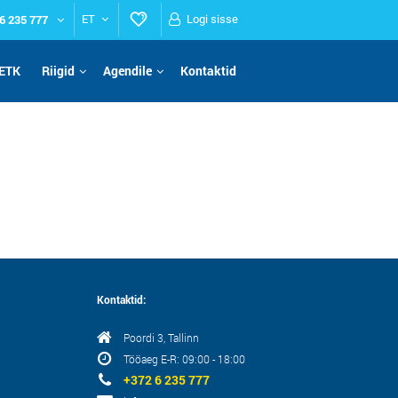
6 235 777
ET
Logi sisse
ETK
Riigid
Agendile
Kontaktid
Kontaktid:
Poordi 3, Tallinn
Tööaeg E-R: 09:00 - 18:00
+372 6 235 777