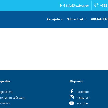
info@teztour.ee
+372 
Reisijale
Sihtkohad
VIIMANE H
gendile
Jälgi meid:
gendileht
Facebook
roneerimissüsteem
Instagram
Koostöö
Youtube