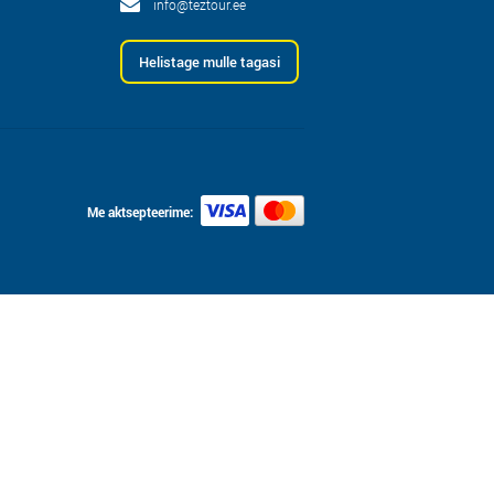
info@teztour.ee
Helistage mulle tagasi
Me aktsepteerime: