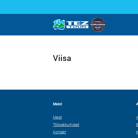
Viisa
Meist
A
Meist
A
Tööpakkumised
B
Kontakt