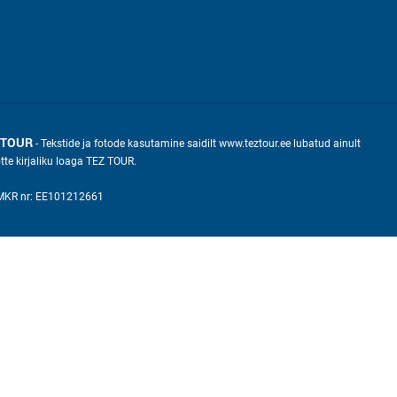
 TOUR
- Tekstide ja fotode kasutamine saidilt www.teztour.ee lubatud ainult
õtte kirjaliku loaga TEZ TOUR.
KMKR nr: EE101212661