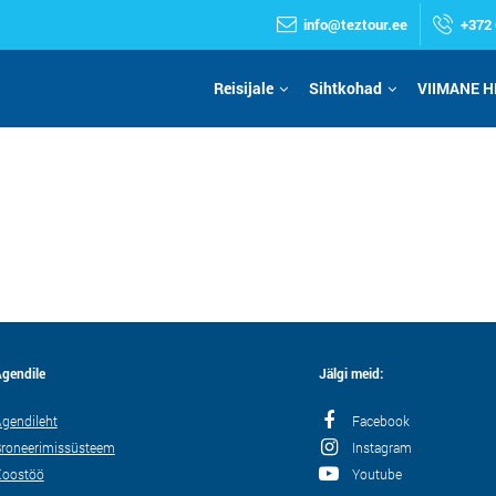
info@teztour.ee
+372 
Reisijale
Sihtkohad
VIIMANE H
gendile
Jälgi meid:
gendileht
Facebook
roneerimissüsteem
Instagram
Koostöö
Youtube