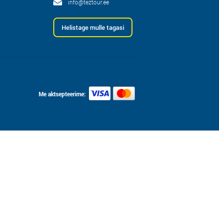
info@teztour.ee
Helistage mulle tagasi
Me aktsepteerime: