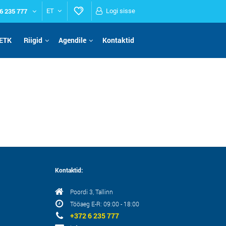
6 235 777
ET
Logi sisse
ETK
Riigid
Agendile
Kontaktid
Kontaktid:
Poordi 3, Tallinn
Tööaeg E-R: 09:00 - 18:00
+372 6 235 777