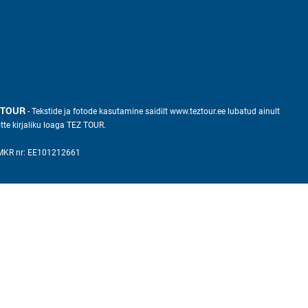
 TOUR
- Tekstide ja fotode kasutamine saidilt www.teztour.ee lubatud ainult
õtte kirjaliku loaga TEZ TOUR.
KMKR nr: EE101212661