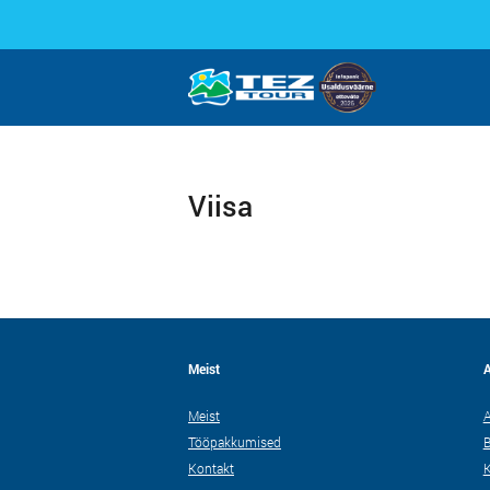
Viisa
Meist
A
Meist
A
Tööpakkumised
B
Kontakt