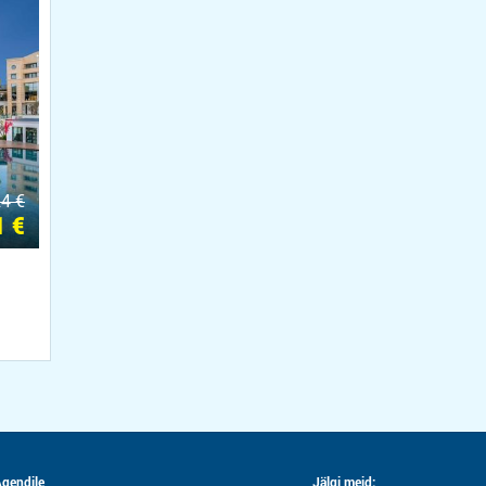
4 €
 €
gendile
Jälgi meid: