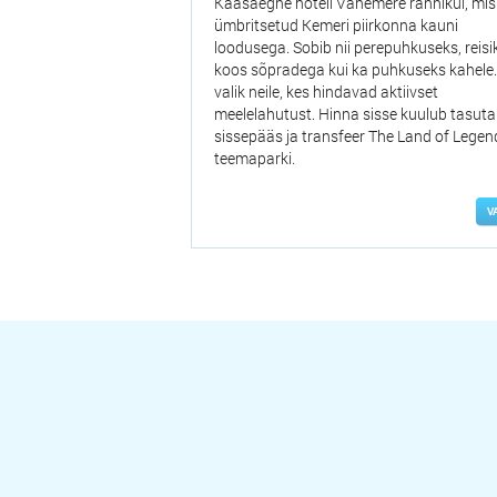
Kaasaegne hotell Vahemere rannikul, mis
ümbritsetud Kemeri piirkonna kauni
loodusega. Sobib nii perepuhkuseks, reisi
koos sõpradega kui ka puhkuseks kahele
valik neile, kes hindavad aktiivset
meelelahutust. Hinna sisse kuulub tasuta
sissepääs ja transfeer The Land of Legen
teemaparki.
V