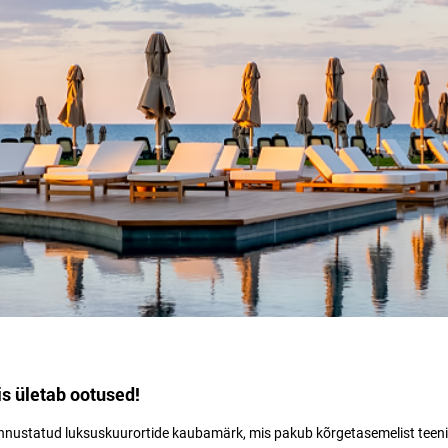
s ületab ootused!​
unnustatud luksuskuurortide kaubamärk, mis pakub kõrgetasemelist teen