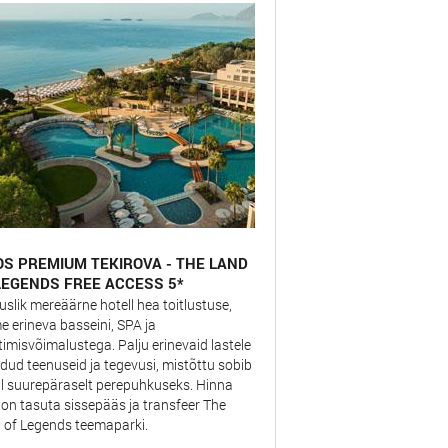
OS PREMIUM TEKIROVA - THE LAND
LEGENDS FREE ACCESS 5*
uslik mereäärne hotell hea toitlustuse,
e erineva basseini, SPA ja
timisvõimalustega. Palju erinevaid lastele
dud teenuseid ja tegevusi, mistõttu sobib
ll suurepäraselt perepuhkuseks. Hinna
 on tasuta sissepääs ja transfeer The
 of Legends teemaparki.