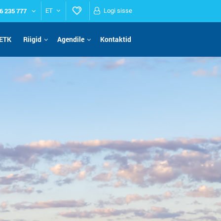
6 235 777
ET
Logi sisse
ETK
Riigid
Agendile
Kontaktid