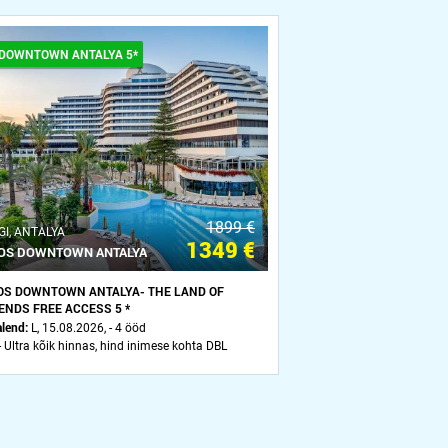
 DOWNTOWN ANTALYA 5*
1899 €
GI, ANTALYA
1349 €
OS DOWNTOWN ANTALYA
OS DOWNTOWN ANTALYA- THE LAND OF
ENDS FREE ACCESS 5 *
alend:
L, 15.08.2026, - 4 ööd
- Ultra kõik hinnas, hind inimese kohta DBL