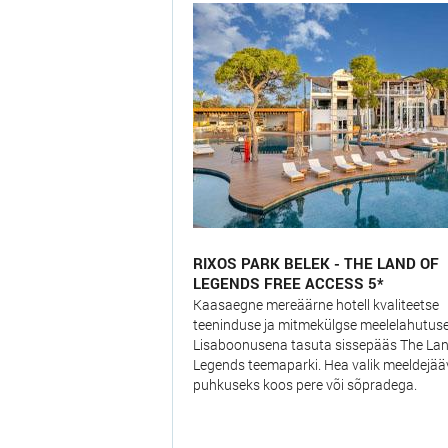
RIXOS PARK BELEK - THE LAND OF
LEGENDS FREE ACCESS 5*
Kaasaegne mereäärne hotell kvaliteetse
teeninduse ja mitmekülgse meelelahutus
Lisaboonusena tasuta sissepääs The Lan
Legends teemaparki. Hea valik meeldejä
puhkuseks koos pere või sõpradega.