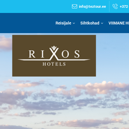
info@teztour.ee
+372 
Reisijale
Sihtkohad
VIIMANE H