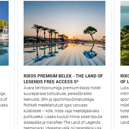
RIXOS PREMIUM BELEK - THE LAND OF
RIX
LEGENDS FREE ACCESS 5*
OF 
Avara territooriumiga premium-klassi hotell
Luks
ega.
suurepärase toitlustuse, peresõbralike
mitm
d of
teenuste, SPA ja sportimisvõimalustega.
spor
ävaks
Rohkelt meelelahutust igas vanuses
mõel
külalistele – kõik, mida vaja meeldejäävaks
hote
puhkuseks. Lisaks kuulub hinna sisse tasuta
sees
sissepääs ja transfeer The Land of Legends
Land
teemaparki. Ideaalne valik nii peredele kui ka