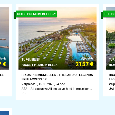
RIXOS PREMIUM BELEK 5*
RIXOS
8 €
3268 €
ТÜRGI, BELEK
ТÜR
 €
2157 €
RIXOS PREMIUM BELEK
RIX
REE
RIXOS PREMIUM BELEK - THE LAND OF LEGENDS
RIX
FREE ACCESS 5 *
LEG
Väljalend:
Välj
L, 15.08.2026, - 4 ööd
AEAI - All exclusive All inclusive, hind inimese kohta
UAI 
DBL