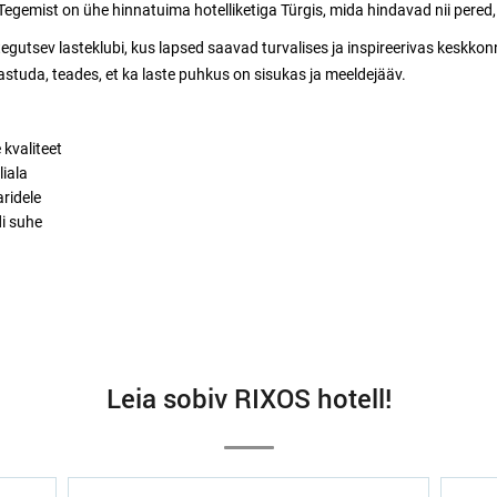
gemist on ühe hinnatuima hotelliketiga Türgis, mida hindavad nii pered, p
tegutsev lasteklubi, kus lapsed saavad turvalises ja inspireerivas kesk
tuda, teades, et ka laste puhkus on sisukas ja meeldejääv.
kvaliteet
iala
aridele
i suhe
Leia sobiv RIXOS hotell!