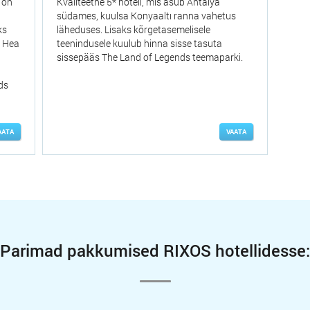
 on
Kvaliteetne 5* hotell, mis asub Antalya
südames, kuulsa Konyaaltı ranna vahetus
ks
läheduses. Lisaks kõrgetasemelisele
. Hea
teenindusele kuulub hinna sisse tasuta
sissepääs The Land of Legends teemaparki.
ds
AATA
VAATA
Parimad pakkumised RIXOS hotellidesse: