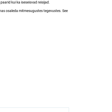
aarid kui ka iseseisvad reisijad.
konnas osaleda mitmesugustes tegevustes. See