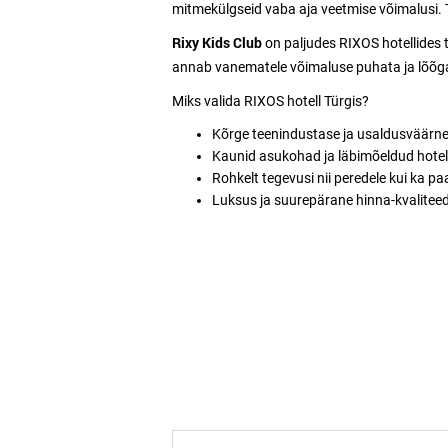
mitmekülgseid vaba aja veetmise võimalusi. Te
Rixy Kids Club
on paljudes RIXOS hotellides 
annab vanematele võimaluse puhata ja lõõgas
Miks valida RIXOS hotell Türgis?
Kõrge teenindustase ja usaldusväärne 
Kaunid asukohad ja läbimõeldud hotell
Rohkelt tegevusi nii peredele kui ka pa
Luksus ja suurepärane hinna-kvaliteed