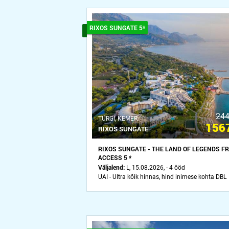
RIXOS SUNGATE 5*
244
ТÜRGI, KEMER
1567
RIXOS SUNGATE
RIXOS SUNGATE - THE LAND OF LEGENDS F
ACCESS 5 *
Väljalend:
L, 15.08.2026, - 4 ööd
UAI - Ultra kõik hinnas, hind inimese kohta DBL