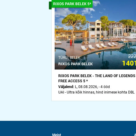
RIXOS PARK BELEK 5*
222
ТÜRGI, BELEK
1401
RIXOS PARK BELEK
RIXOS PARK BELEK - THE LAND OF LEGENDS
FREE ACCESS 5 *
Väljalend:
L, 08.08.2026, - 4 ööd
UAI - Ultra kõik hinnas, hind inimese kohta DBL
Meist
A