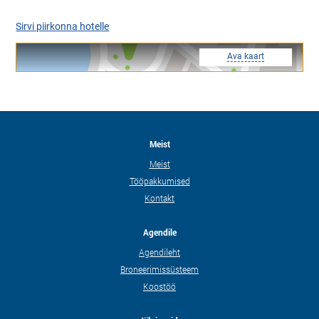
Sirvi piirkonna hotelle
Ava kaart
Meist
Meist
Tööpakkumised
Kontakt
Agendile
Agendileht
Broneerimissüsteem
Koostöö