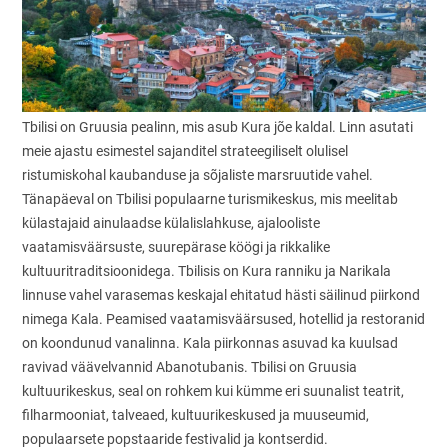
Tbilisi on Gruusia pealinn, mis asub Kura jõe kaldal. Linn asutati
meie ajastu esimestel sajanditel strateegiliselt olulisel
ristumiskohal kaubanduse ja sõjaliste marsruutide vahel.
Tänapäeval on Tbilisi populaarne turismikeskus, mis meelitab
külastajaid ainulaadse külalislahkuse, ajalooliste
vaatamisväärsuste, suurepärase köögi ja rikkalike
kultuuritraditsioonidega. Tbilisis on Kura ranniku ja Narikala
linnuse vahel varasemas keskajal ehitatud hästi säilinud piirkond
nimega Kala. Peamised vaatamisväärsused, hotellid ja restoranid
on koondunud vanalinna. Kala piirkonnas asuvad ka kuulsad
ravivad väävelvannid Abanotubanis. Tbilisi on Gruusia
kultuurikeskus, seal on rohkem kui kümme eri suunalist teatrit,
filharmooniat, talveaed, kultuurikeskused ja muuseumid,
populaarsete popstaaride festivalid ja kontserdid.