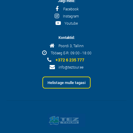
Jälgi meid:
Facebook
Instagram
Youtube
Kontaktid:
Poordi 3, Tallinn
Tööaeg E-R: 09:00 - 18:00
+372 6 235 777
info@teztour.ee
Helistage mulle tagasi