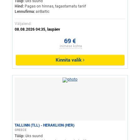
Tüüp:
üks suund
Hind:
Pagas on hinnas, tagastamatu tariif
Lennufirma:
airBaltic
Väljalend:
08.08.2026 04:35, laupäev
69 €
inimese kohta
Kinnita valik
TALLINN (TLL) - HERAKLION (HER)
GREECE
Tüüp:
üks suund