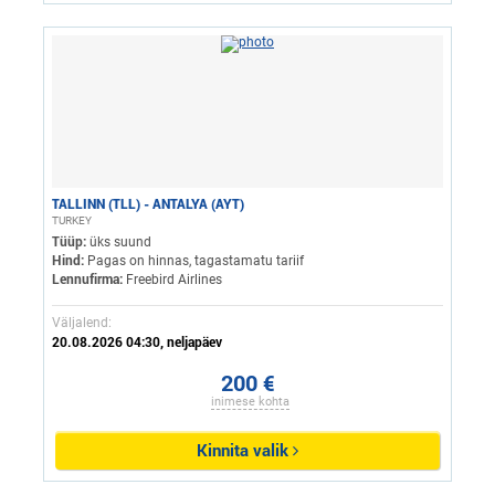
TALLINN (TLL) - ANTALYA (AYT)
TURKEY
Tüüp:
üks suund
Hind:
Pagas on hinnas, tagastamatu tariif
Lennufirma:
Freebird Airlines
Väljalend:
20.08.2026 04:30, neljapäev
200 €
inimese kohta
Kinnita valik