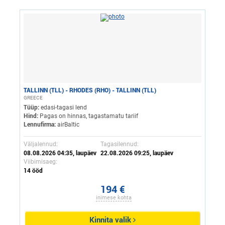
TALLINN (TLL) - RHODES (RHO) - TALLINN (TLL)
GREECE
Tüüp:
edasi-tagasi lend
Hind:
Pagas on hinnas, tagastamatu tariif
Lennufirma:
airBaltic
Väljalennud:
Tagasilennud:
08.08.2026 04:35, laupäev
22.08.2026 09:25, laupäev
Viibimisaeg:
14 ööd
194 €
inimese kohta
Kinnita valik