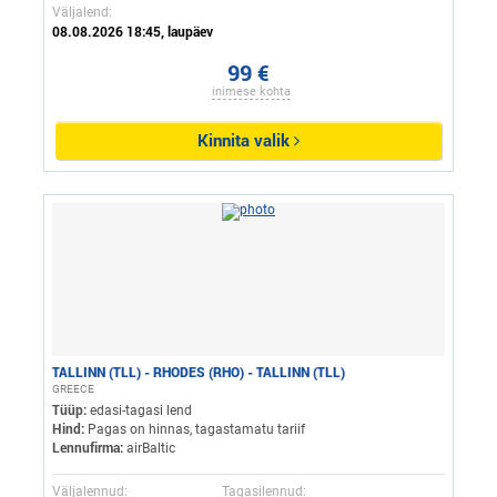
Väljalend:
08.08.2026 18:45, laupäev
99 €
inimese kohta
Kinnita valik
TALLINN (TLL) - RHODES (RHO) - TALLINN (TLL)
GREECE
Tüüp:
edasi-tagasi lend
Hind:
Pagas on hinnas, tagastamatu tariif
Lennufirma:
airBaltic
Väljalennud:
Tagasilennud: