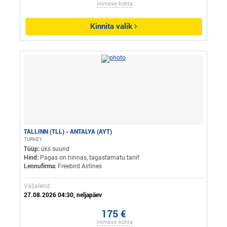
inimese kohta
Kinnita valik
TALLINN (TLL) - ANTALYA (AYT)
TURKEY
Tüüp:
üks suund
Hind:
Pagas on hinnas, tagastamatu tariif
Lennufirma:
Freebird Airlines
Väljalend:
27.08.2026 04:30, neljapäev
175 €
inimese kohta