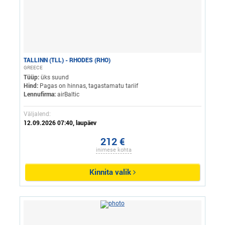
TALLINN (TLL) - RHODES (RHO)
GREECE
Tüüp:
üks suund
Hind:
Pagas on hinnas, tagastamatu tariif
Lennufirma:
airBaltic
Väljalend:
12.09.2026 07:40, laupäev
212 €
inimese kohta
Kinnita valik