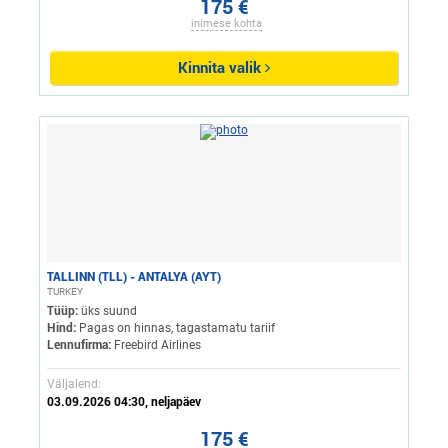
175 €
inimese kohta
Kinnita valik
TALLINN (TLL) - ANTALYA (AYT)
TURKEY
Tüüp:
üks suund
Hind:
Pagas on hinnas, tagastamatu tariif
Lennufirma:
Freebird Airlines
Väljalend:
03.09.2026 04:30, neljapäev
175 €