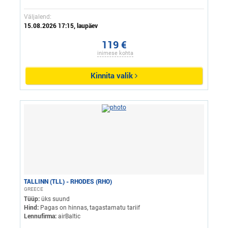
Väljalend:
15.08.2026 17:15, laupäev
119 €
inimese kohta
Kinnita valik
TALLINN (TLL) - RHODES (RHO)
GREECE
Tüüp:
üks suund
Hind:
Pagas on hinnas, tagastamatu tariif
Lennufirma:
airBaltic