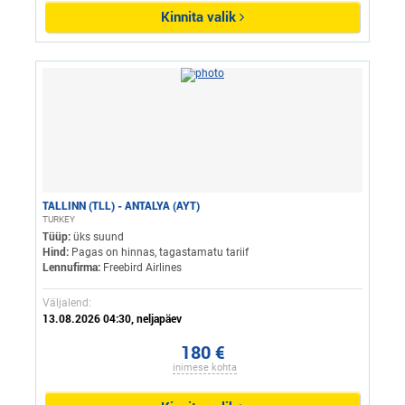
Kinnita valik
TALLINN (TLL) - ANTALYA (AYT)
TURKEY
Tüüp:
üks suund
Hind:
Pagas on hinnas, tagastamatu tariif
Lennufirma:
Freebird Airlines
Väljalend:
13.08.2026 04:30, neljapäev
180 €
inimese kohta