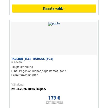
Kinnita valik
TALLINN (TLL) - BURGAS (BOJ)
BULGARIA
Tüüp:
üks suund
Hind:
Pagas on hinnas, tagastamatu tariif
Lennufirma:
airBaltic
Väljalend:
29.08.2026 18:45, laupäev
179 €
inimese kohta