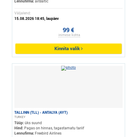
Lennufirma:
airBaltic
Väljalend:
15.08.2026 18:45, laupäev
99 €
inimese kohta
Kinnita valik
TALLINN (TLL) - ANTALYA (AYT)
TURKEY
Tüüp:
üks suund
Hind:
Pagas on hinnas, tagastamatu tariif
Lennufirma:
Freebird Airlines