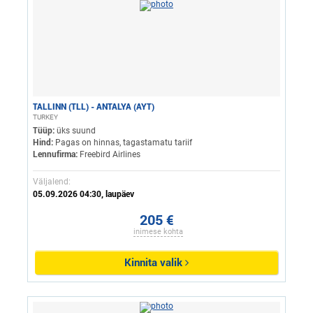
TALLINN (TLL) - ANTALYA (AYT)
TURKEY
Tüüp:
üks suund
Hind:
Pagas on hinnas, tagastamatu tariif
Lennufirma:
Freebird Airlines
Väljalend:
05.09.2026 04:30, laupäev
205 €
inimese kohta
Kinnita valik