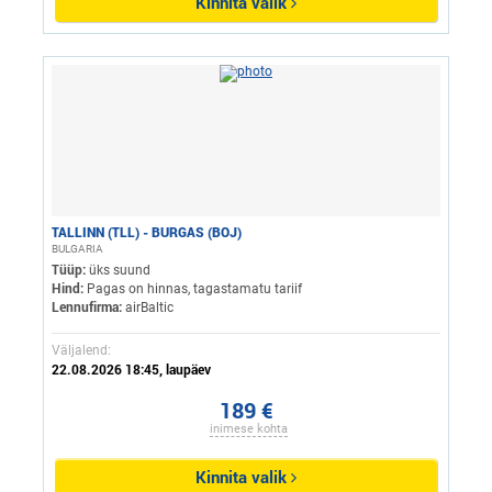
Kinnita valik
TALLINN (TLL) - BURGAS (BOJ)
BULGARIA
Tüüp:
üks suund
Hind:
Pagas on hinnas, tagastamatu tariif
Lennufirma:
airBaltic
Väljalend:
22.08.2026 18:45, laupäev
189 €
inimese kohta
Kinnita valik