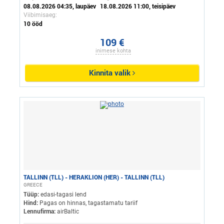
08.08.2026 04:35, laupäev
18.08.2026 11:00, teisipäev
Viibimisaeg:
10 ööd
109 €
inimese kohta
Kinnita valik
TALLINN (TLL) - HERAKLION (HER) - TALLINN (TLL)
GREECE
Tüüp:
edasi-tagasi lend
Hind:
Pagas on hinnas, tagastamatu tariif
Lennufirma:
airBaltic