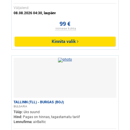
Väljalend:
08.08.2026 04:30, laupäev
99 €
inimese kohta
Kinnita valik
TALLINN (TLL) - BURGAS (BOJ)
BULGARIA
Tüüp:
üks suund
Hind:
Pagas on hinnas, tagastamatu tariif
Lennufirma:
airBaltic