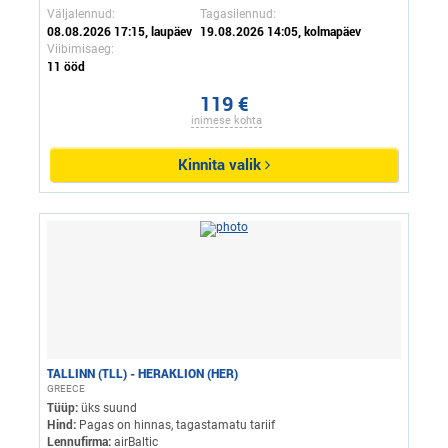
Väljalennud:
Tagasilennud:
08.08.2026 17:15, laupäev
19.08.2026 14:05, kolmapäev
Viibimisaeg:
11 ööd
119 €
inimese kohta
Kinnita valik
TALLINN (TLL) - HERAKLION (HER)
GREECE
Tüüp:
üks suund
Hind:
Pagas on hinnas, tagastamatu tariif
Lennufirma:
airBaltic