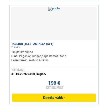
TALLINN (TLL) - ANTALYA (AYT)
TURKEY
Tüüp:
üks suund
Hind:
Pagas on hinnas, tagastamatu tariif
Lennufirma:
Freebird Airlines
Väljalend:
31.10.2026 04:30, laupäev
198 €
inimese kohta
Kinnita valik