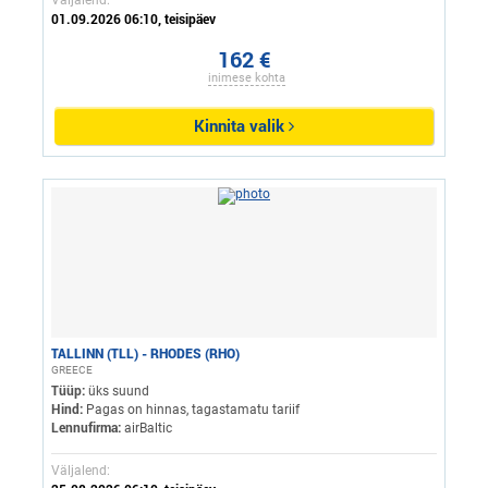
Väljalend:
01.09.2026 06:10, teisipäev
162 €
inimese kohta
Kinnita valik
TALLINN (TLL) - RHODES (RHO)
GREECE
Tüüp:
üks suund
Hind:
Pagas on hinnas, tagastamatu tariif
Lennufirma:
airBaltic
Väljalend: