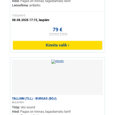
Hind:
Pagas on hinnas, tagastamatu tariif
Lennufirma:
airBaltic
Väljalend:
08.08.2026 17:15, laupäev
79 €
inimese kohta
Kinnita valik
TALLINN (TLL) - BURGAS (BOJ)
BULGARIA
Tüüp:
üks suund
Hind:
Pagas on hinnas, tagastamatu tariif