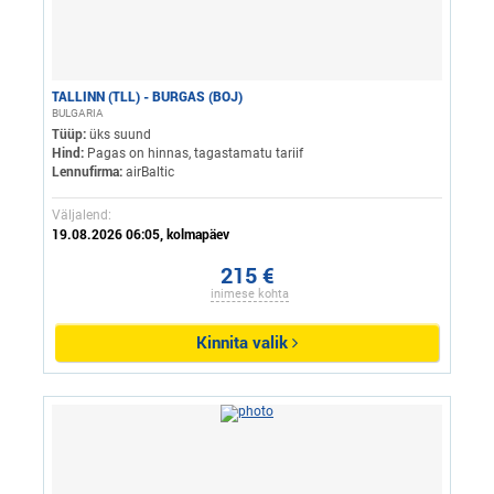
TALLINN (TLL) - BURGAS (BOJ)
BULGARIA
Tüüp:
üks suund
Hind:
Pagas on hinnas, tagastamatu tariif
Lennufirma:
airBaltic
Väljalend:
19.08.2026 06:05, kolmapäev
215 €
inimese kohta
Kinnita valik