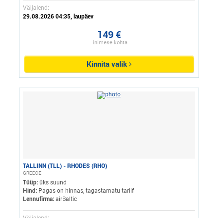
Väljalend:
29.08.2026 04:35, laupäev
149 €
inimese kohta
Kinnita valik
TALLINN (TLL) - RHODES (RHO)
GREECE
Tüüp:
üks suund
Hind:
Pagas on hinnas, tagastamatu tariif
Lennufirma:
airBaltic