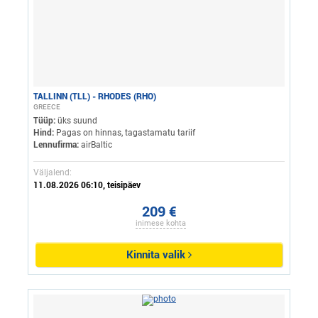
TALLINN (TLL) - RHODES (RHO)
GREECE
Tüüp:
üks suund
Hind:
Pagas on hinnas, tagastamatu tariif
Lennufirma:
airBaltic
Väljalend:
11.08.2026 06:10, teisipäev
209 €
inimese kohta
Kinnita valik