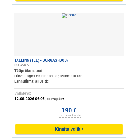
TALLINN (TLL) - BURGAS (BOJ)
BULGARIA
Tüüp:
üks suund
Hind:
Pagas on hinnas, tagastamatu tariif
Lennufirma:
airBaltic
Väljalend:
12.08.2026 06:05, kolmapäev
190 €
inimese kohta
Kinnita valik