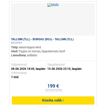
TALLINN (TLL) - BURGAS (BOJ) - TALLINN (TLL)
BULGARIA
Tüüp:
edasi-tagasi lend
Hind:
Pagas on hinnas, tagastamatu tariif
Lennufirma:
airBaltic
Väljalennud:
Tagasilennud:
08.08.2026 18:45, laupäev
15.08.2026 23:10, laupäev
Viibimisaeg:
7 ööd
199 €
inimese kohta
Kinnita valik