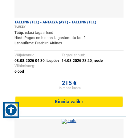
TALLINN (TLL) - ANTALYA (AYT) - TALLINN (TLL)
TURKEY
Tüüp:
edasi-tagasi lend
Hind:
Pagas on hinnas, tagastamatu tariif
Lennufirma:
Freebird Airlines
Väljalennud:
Tagasilennud:
08.08.2026 04:30, laupäev
14.08.2026 23:20, reede
Viibimisaeg:
6 ööd
215 €
inimese kohta
Kinnita valik