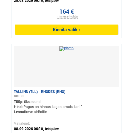
25.08.2026 06:10, teisipäev
164 €
inimese kohta
Kinnita valik
TALLINN (TLL) - RHODES (RHO)
GREECE
Tüüp:
üks suund
Hind:
Pagas on hinnas, tagastamatu tariif
Lennufirma:
airBaltic
Väljalend:
08.09.2026 06:10, teisipäev