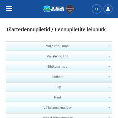
ET
Tšarterlennupiletid / Lennupiletite leiunurk
Väljalennu maa
Väljalennu linn
Sihtkoha maa
Sihtkoht
Tüüp
Hind
Väljalennu kuupäev