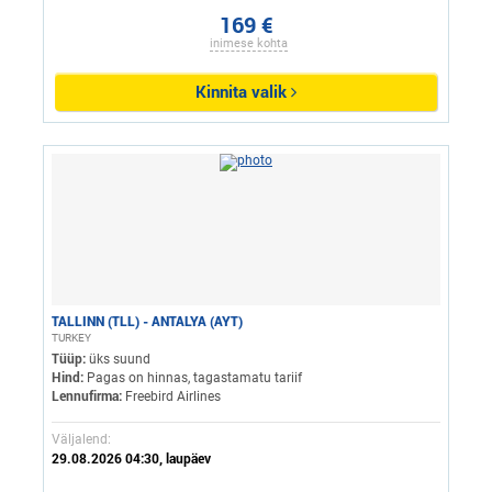
169 €
inimese kohta
Kinnita valik
TALLINN (TLL) - ANTALYA (AYT)
TURKEY
Tüüp:
üks suund
Hind:
Pagas on hinnas, tagastamatu tariif
Lennufirma:
Freebird Airlines
Väljalend:
29.08.2026 04:30, laupäev