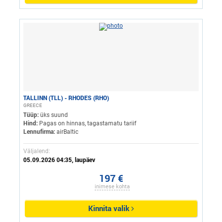
TALLINN (TLL) - RHODES (RHO)
GREECE
Tüüp:
üks suund
Hind:
Pagas on hinnas, tagastamatu tariif
Lennufirma:
airBaltic
Väljalend:
05.09.2026 04:35, laupäev
197 €
inimese kohta
Kinnita valik