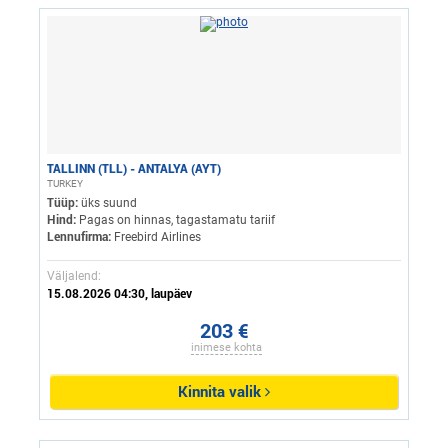
TALLINN (TLL) - ANTALYA (AYT)
TURKEY
Tüüp:
üks suund
Hind:
Pagas on hinnas, tagastamatu tariif
Lennufirma:
Freebird Airlines
Väljalend:
15.08.2026 04:30, laupäev
203 €
inimese kohta
Kinnita valik