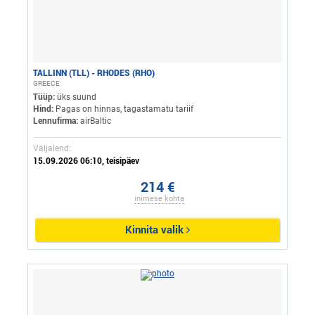
TALLINN (TLL) - RHODES (RHO)
GREECE
Tüüp:
üks suund
Hind:
Pagas on hinnas, tagastamatu tariif
Lennufirma:
airBaltic
Väljalend:
15.09.2026 06:10, teisipäev
214 €
inimese kohta
Kinnita valik