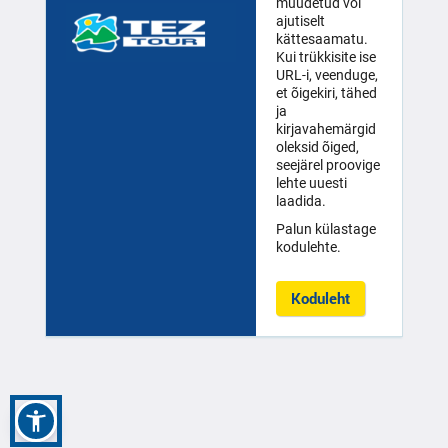
muudetud või
ajutiselt
kättesaamatu.
Kui trükkisite ise
URL-i, veenduge,
et õigekiri, tähed
ja
kirjavahemärgid
oleksid õiged,
seejärel proovige
lehte uuesti
laadida.
Palun külastage
kodulehte.
Koduleht