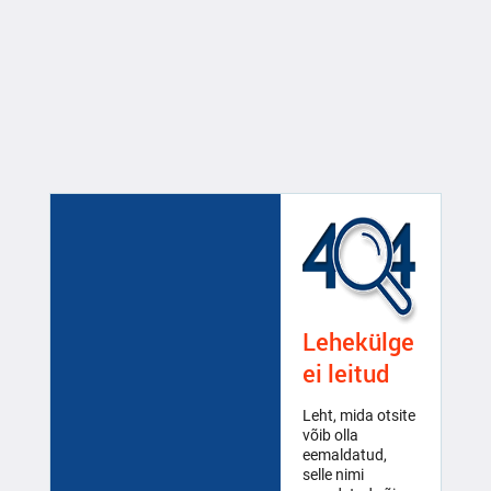
Lehekülge
ei leitud
Leht, mida otsite
võib olla
eemaldatud,
selle nimi