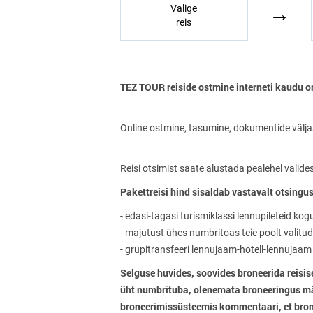
→
Valige
reis
TEZ TOUR reiside ostmine interneti kaudu on
Online ostmine, tasumine, dokumentide välja
Reisi otsimist saate alustada pealehel valide
Pakettreisi hind sisaldab vastavalt otsingus
- edasi-tagasi turismiklassi lennupileteid kog
- majutust ühes numbritoas teie poolt valitud 
- grupitransfeeri lennujaam-hotell-lennujaam
Selguse huvides, soovides broneerida reisis
üht numbrituba, olenemata broneeringus mär
broneerimissüsteemis kommentaari, et bro