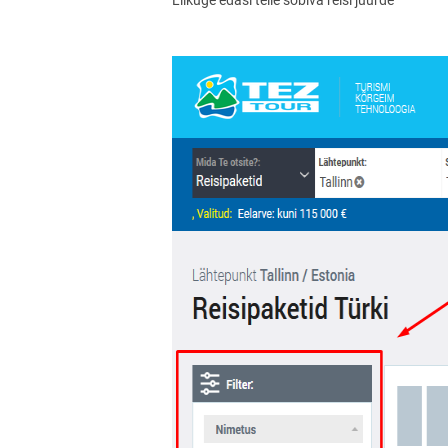
Liikuge edasi teile sobiva reisi juurde