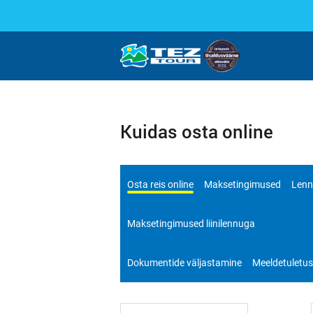
Kuidas osta online
Osta reis online
Maksetingimused
Lenn
Maksetingimused liinilennuga
Dokumentide väljastamine
Meeldetuletus 