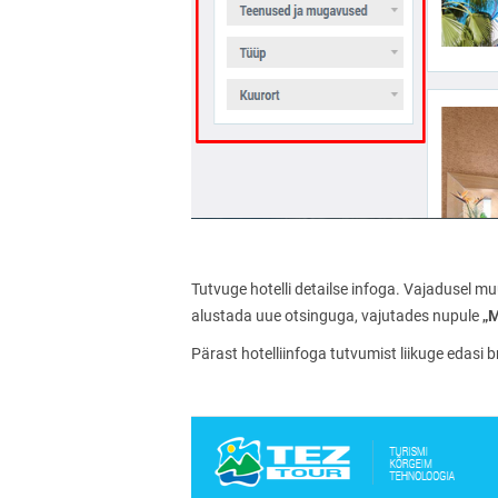
Tutvuge hotelli detailse infoga. Vajadusel 
„
alustada uue otsinguga, vajutades nupule
Pärast hotelliinfoga tutvumist liikuge edasi 