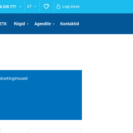
6 235 777
ET
Logi sisse
ETK
Riigid
Agendile
Kontaktid
maksetingimused