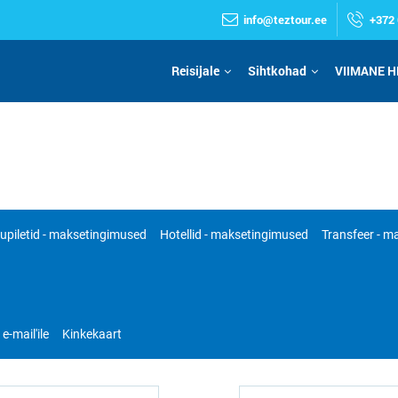
info@teztour.ee
+372 
Reisijale
Sihtkohad
VIIMANE H
upiletid - maksetingimused
Hotellid - maksetingimused
Transfeer - 
e-mail'ile
Kinkekaart