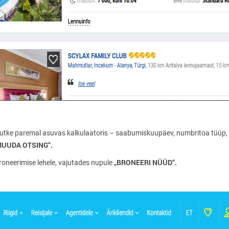
muutke paremal asuvas kalkulaatoris – saabumiskuupäev, numbritoa tüüp, t
MUUDA OTSING“.
„BRONEERI NÜÜD“.
broneerimise lehele, vajutades nupule