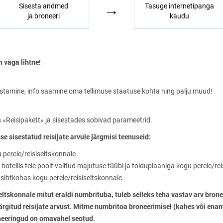
→
Sisesta andmed
Tasuge internetipanga
ja broneeri
kaudu
 väga lihtne!
stamine, info saamine oma tellimuse staatuse kohta ning palju muud!
s «Reisipakett» ja sisestades sobivad parameetrid.
se sisestatud reisijate arvule järgmisi teenuseid:
u perele/reisiseltskonnale
hotellis teie poolt valitud majutuse tüübi ja toiduplaaniga kogu perele/re
 sihtkohas kogu perele/reisiseltskonnale.
eltskonnale mitut eraldi numbrituba, tuleb selleks teha vastav arv brone
gitud reisijate arvust. Mitme numbritoa broneerimisel (kahes või ena
neeringud on omavahel seotud.