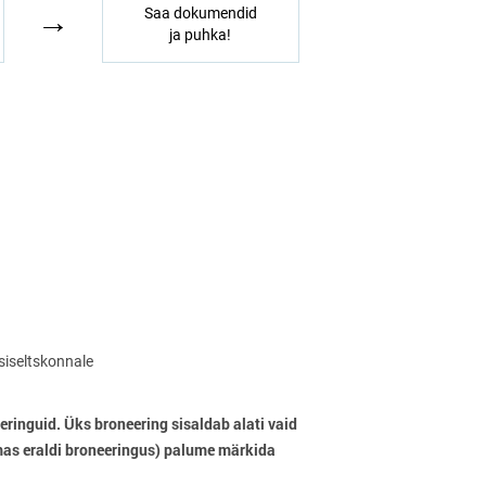
→
Saa dokumendid
ja puhka!
isiseltskonnale
eringuid. Üks broneering sisaldab alati vaid
mas eraldi broneeringus) palume märkida