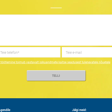
töötlemine toimub vastavalt isikuandmete kaitse seadusest tulenevatele nõuetele
gendile
Jälgi meid: