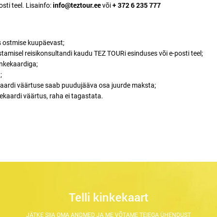
info@teztour.ee
+ 372 6 235 777
sti teel. Lisainfo:
või
s ostmise kuupäevast;
tamisel reisikonsultandi kaudu TEZ TOURi esinduses või e-posti teel;
nkekaardiga;
;
ekaardi väärtuse saab puudujääva osa juurde maksta;
ekaardi väärtus, raha ei tagastata.
Telli kinkekaart
JÄTKE SIIA OMA ANDMED JA ME VÕTAME TEIEGA ÜHENDUST