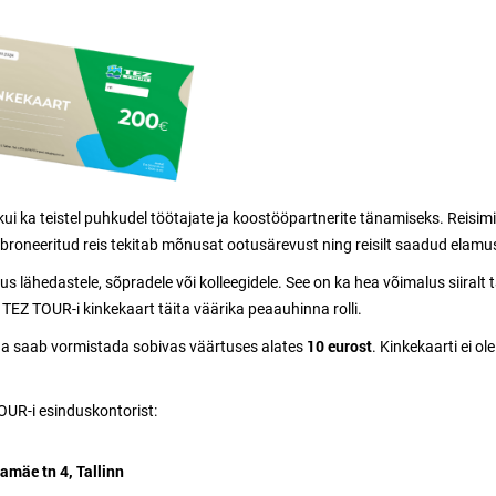
 kui ka teistel puhkudel töötajate ja koostööpartnerite tänamiseks. Reisim
, broneeritud reis tekitab mõnusat ootusärevust ning reisilt saadud ela
 lähedastele, sõpradele või kolleegidele. See on ka hea võimalus siiralt 
 TEZ TOUR-i kinkekaart täita väärika peaauhinna rolli.
10 eurost
a saab vormistada sobivas väärtuses alates
. Kinkekaarti ei o
TOUR-i esinduskontorist:
amäe tn 4, Tallinn