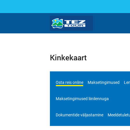
​Kinkekaart
Osta reis online
Maksetingimused
Len
Maksetingimused liinilennuga
Dokumentide väljastamine
Meeldetuletu