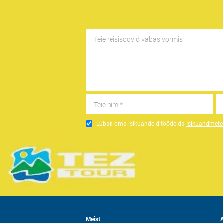
Luban oma isikuandeid töödelda
Isikuandmete 
Meist
A