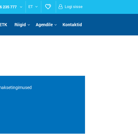
6 235 777
ET
Logi sisse
ETK
Riigid
Agendile
Kontaktid
 maksetingimused