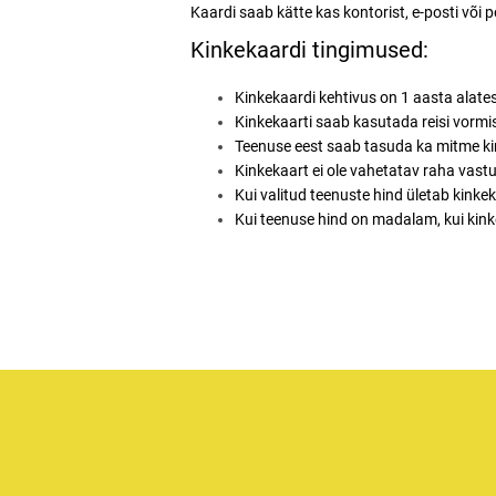
Kaardi saab kätte kas kontorist, e-posti või po
Kinkekaardi tingimused:
Kinkekaardi kehtivus on 1 aasta alate
Kinkekaarti saab kasutada reisi vormis
Teenuse eest saab tasuda ka mitme ki
Kinkekaart ei ole vahetatav raha vastu
Kui valitud teenuste hind ületab kink
Kui teenuse hind on madalam, kui kink