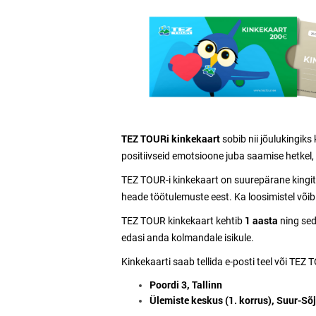
TEZ TOURi kinkekaart
sobib nii jõulukingiks
positiivseid emotsioone juba saamise hetkel
TEZ TOUR-i kinkekaart on suurepärane kingitus
heade töötulemuste eest. Ka loosimistel võib
1 aasta
TEZ TOUR kinkekaart kehtib
ning sed
edasi anda kolmandale isikule.
Kinkekaarti saab tellida e-posti teel või TEZ 
Poordi 3, Tallinn
Ülemiste keskus (1. korrus), Suur-Sõj