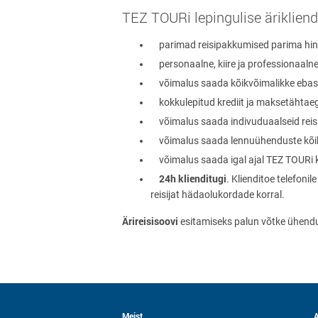
TEZ TOURi lepingulise ärikliendi
parimad reisipakkumised parima hi
personaalne, kiire ja professionaalne
võimalus saada kõikvõimalikke ebast
kokkulepitud krediit ja maksetähtaeg (
võimalus saada indivuduaalseid reisipa
võimalus saada lennuühenduste kõikvõi
võimalus saada igal ajal TEZ TOURi k
24h klienditugi
. Klienditoe telefoni
reisijat hädaolukordade korral.
Ärireisisoovi
esitamiseks palun võtke ühendu
Meist
A