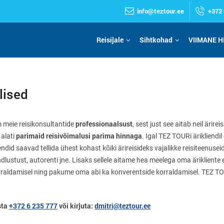
info@teztour.ee
+372 
Reisijale
Sihtkohad
VIIMANE H
lised
professionaalsust
 meie reisikonsultantide
, sest just see aitab neil ärir
parimaid reisivõimalusi parima hinnaga
 alati
. Igal TEZ TOURi ärikliend
did saavad tellida ühest kohast kõiki ärireisideks vajalikke reisiteenuseid:
indlustust, autorenti jne. Lisaks sellele aitame hea meelega oma ärikliente er
korraldamisel ning pakume oma abi ka konverentside korraldamisel. TEZ TO
sta
+372 6 235 777
või kirjuta
:
dmitri@teztour.ee