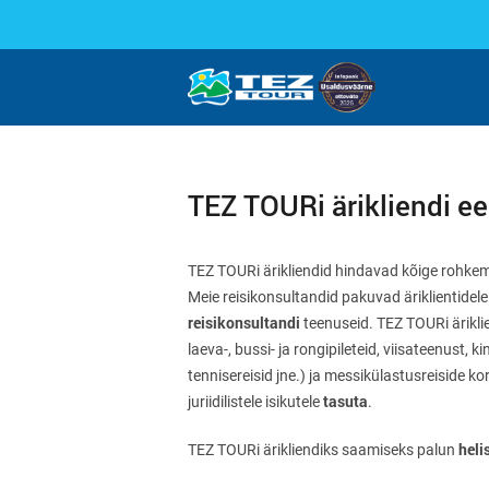
TEZ TOURi ärikliendi ee
TEZ TOURi ärikliendid hindavad kõige rohkem
Meie reisikonsultandid pakuvad äriklientidele
reisikonsultandi
teenuseid. TEZ TOURi äriklien
laeva-, bussi- ja rongipileteid, viisateenust, k
tennisereisid jne.) ja messikülastusreiside 
tasuta
juriidilistele isikutele
.
heli
TEZ TOURi ärikliendiks saamiseks palun