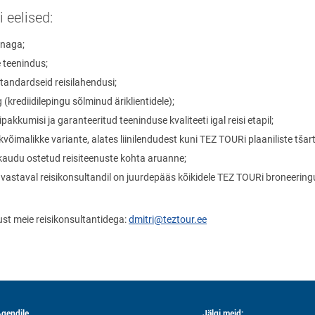
 eelised:
nnaga;
 teenindus;
andardseid reisilahendusi;
krediidilepingu sõlminud äriklientidele);
kkumisi ja garanteeritud teeninduse kvaliteeti igal reisi etapil;
malikke variante, alates liinilendudest kuni TEZ TOURi plaaniliste tšar
audu ostetud reisiteenuste kohta aruanne;
le vastaval reisikonsultandil on juurdepääs kõikidele TEZ TOURi broneerin
st meie reisikonsultantidega:
dmitri@teztour.ee
gendile
Jälgi meid: