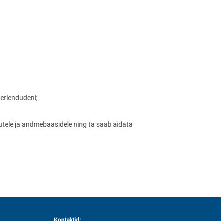
terlendudeni;
gutele ja andmebaasidele ning ta saab aidata
Kontaktid: