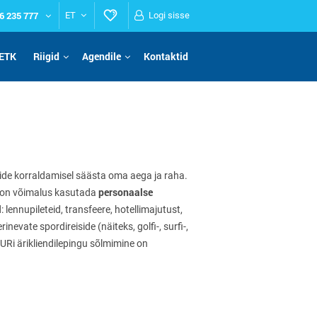
6 235 777
ET
Logi sisse
ETK
Riigid
Agendile
Kontaktid
eiside korraldamisel säästa oma aega ja raha.
personaalse
il on võimalus kasutada
 lennupileteid, transfeere, hotellimajutust,
inevate spordireiside (näiteks, golfi-, surfi-,
URi ärikliendilepingu sõlmimine on