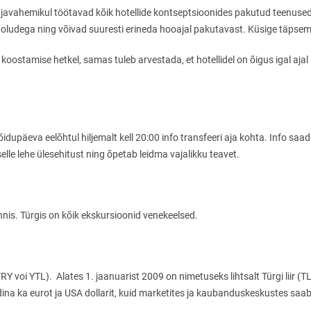
l ajavahemikul töötavad kõik hotellide kontseptsioonides pakutud teenus
ikuoludega ning võivad suuresti erineda hooajal pakutavast. Küsige täpsem
 koostamise hetkel, samas tuleb arvestada, et hotellidel on õigus igal aj
sõidupäeva eelõhtul hiljemalt kell 20:00 info transfeeri aja kohta. Info sa
selle lehe ülesehitust ning õpetab leidma vajalikku teavet.
nis. Türgis on kõik ekskursioonid venekeelsed.
TRY voi YTL). Alates 1. jaanuarist 2009 on nimetuseks lihtsalt Türgi liir (
ina ka eurot ja USA dollarit, kuid marketites ja kaubanduskeskustes saa