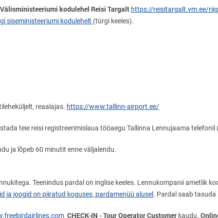
 Välisministeeriumi kodulehel Reisi Targalt
https://reisitargalt.vm.ee/rii
gi siseministeeriumi kodulehelt
(türgi keeles).
leheküljelt, reaalajas.
https://www.tallinn-airport.ee/
ada teie reisi registreerimislaua tööaegu Tallinna Lennujaama telefonil
du ja lõpeb 60 minutit enne väljalendu.
ennukitega. Teenindus pardal on inglise keeles. Lennukompanii ametlik ko
 ja joogid on piiratud koguses, pardamenüü alusel
. Pardal saab tasuda
CHECK-IN - Tour Operator Customer
Onlin
freebirdairlines.com
kaudu.