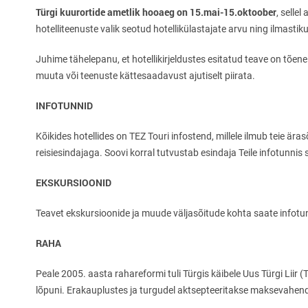
Türgi kuurortide
ametlik hooaeg
on 15.mai-15.oktoober
, selle
hotelliteenuste valik seotud hotellikülastajate arvu ning ilmast
Juhime tähelepanu, et hotellikirjeldustes esitatud teave on tõene
muuta või teenuste kättesaadavust ajutiselt piirata.
INFOTUNNID
Kõikides hotellides on TEZ Touri infostend, millele ilmub teie ära
reisiesindajaga. Soovi korral tutvustab esindaja Teile infotunnis 
EKSKURSIOONID
Teavet ekskursioonide ja muude väljasõitude kohta saate infotun
RAHA
Peale 2005. aasta rahareformi tuli Türgis käibele Uus Türgi Liir (
lõpuni. Erakauplustes ja turgudel aktsepteeritakse maksevahend