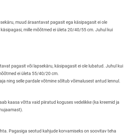
lapsekäru, muud äraantavat pagasit ega käsipagasit ei ole
va käsipagasi, mille mõõtmed ei ületa 20/40/55 cm. Juhul kui
itavat pagasit või lapsekäru, käsipagasit ei ole lubatud. Juhul kui
le mõõtmed ei ületa 55/40/20 cm.
 vaja ning selle pardale võtmine sõltub võimalusest antud lennul.
ab kaasa võtta vaid piiratud koguses vedelikke (ka kreemid ja
ennujaamast).
kohta. Pagasiga seotud kahjude korvamiseks on soovitav teha