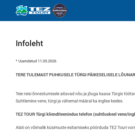
Infoleht
* Uuendatud 11.05.2026
TERE TULEMAST PUHKUSELE TÜRGI PÄIKESELISELE LÕUNA
Teie reisi õnnestumisele aitavad nõu ja jõuga kaasa Türgis töö
Suhtlemine vene, türgi ja vähemal määral ka inglise keeles.
TEZ TOUR Türgi klienditeenindus telefon (suhtluskeel vene/ing
Alati on võimalik küsimuste esitamiseks pöörduda TEZ Touri vormi