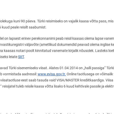
alolekuga kuni 90 päeva. Türki reisimiseks on vajalik kaasa võtta pass, mi
6 kuud peale reisilt saabumist.
llel on lapsest erinev perekonnanimi peab reisil kaasas olema lapse van
hvastikuregistri väljavõte (ametlikud dokumendid peavad olema inglise keel
ma kaasas notari poolt kinnitatud vanemate kirjalik nõusolek. Lasteks loet
miseks leiate
SIIT
.
javad Türki sisenemiseks viisat. Alates 01.04.2014 on „halli passiga“ Türki
saab vormistada aadressil:
www.evisa.gov.tr.
Online taotlusega on võimalik 
e viisataotluse eest saab tasuda vaid VISA/MASTER krediitkaardiga. Viisa
 reisijatel tuleb reisile kaasa võtta lisaks 6 kuud kehtivale passile ja elekt