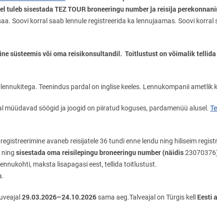
sel tuleb sisestada TEZ TOUR broneeringu number ja reisija perekonnan
 saa. Soovi korral saab lennule registreerida ka lennujaamas. Soovi korral
ine süsteemis või oma reisikonsultandil.
Toitlustust on võimalik tellida
lennukitega. Teenindus pardal on inglise keeles. Lennukompanii ametlik 
rdal müüdavad söögid ja joogid on piiratud koguses, pardamenüü alusel.
Te
 registreerimine avaneb reisijatele 36 tundi enne lendu ning hiliseim regis
sisestada oma reisilepingu broneeringu number (näidis
ning
23070376)
ennukohti, maksta lisapagasi eest, tellida toitlustust.
a.
29.03.2026–24.10.2026
Eesti 
suveajal
sama aeg.Talveajal on Türgis kell