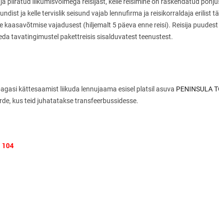
 ja piiratud liikumisvõimega reisijast, kelle reisimine on raskendatud põh
ndist ja kelle tervislik seisund vajab lennufirma ja reisikorraldaja erilist 
le kaasavõtmise vajadusest (hiljemalt 5 päeva enne reisi). Reisija puudest 
eda tavatingimustel pakettreisis sisalduvatest teenustest.
gasi kättesaamist liikuda lennujaama esisel platsil asuva
PENINSULA 
uurde, kus teid juhatatakse transfeerbussidesse.
, 104