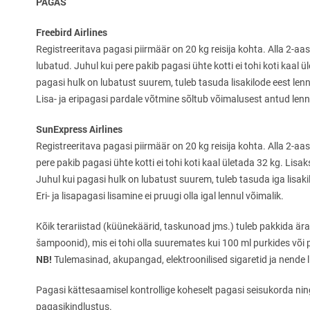
PAGAS
Freebird Airlines
Registreeritava pagasi piirmäär on 20 kg reisija kohta. Alla 2-aa
lubatud. Juhul kui pere pakib pagasi ühte kotti ei tohi koti kaal
pagasi hulk on lubatust suurem, tuleb tasuda lisakilode eest le
Lisa- ja eripagasi pardale võtmine sõltub võimalusest antud len
SunExpress Airlines
Registreeritava pagasi piirmäär on 20 kg reisija kohta. Alla 2-aas
pere pakib pagasi ühte kotti ei tohi koti kaal ületada 32 kg. Lis
Juhul kui pagasi hulk on lubatust suurem, tuleb tasuda iga lisakil
Eri- ja lisapagasi lisamine ei pruugi olla igal lennul võimalik.
Kõik terariistad (küünekäärid, taskunoad jms.) tuleb pakkida ä
šampoonid), mis ei tohi olla suuremates kui 100 ml purkides või 
NB!
Tulemasinad, akupangad, elektroonilised sigaretid ja nende 
Pagasi kättesaamisel kontrollige koheselt pagasi seisukorda n
pagasikindlustus.