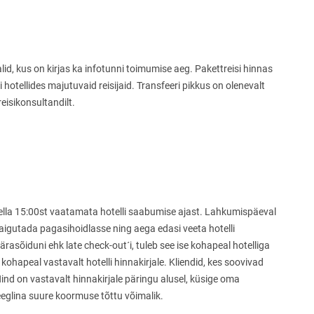
lid, kus on kirjas ka infotunni toimumise aeg. Pakettreisi hinnas
hotellides majutuvaid reisijaid. Transfeeri pikkus on olenevalt
eisikonsultandilt.
s kella 15:00st vaatamata hotelli saabumise ajast. Lahkumispäeval
paigutada pagasihoidlasse ning aega edasi veeta hotelli
ärasõiduni ehk late check-out´i, tuleb see ise kohapeal hotelliga
ohapeal vastavalt hotelli hinnakirjale. Kliendid, kes soovivad
Hind on vastavalt hinnakirjale päringu alusel, küsige oma
 reeglina suure koormuse tõttu võimalik.