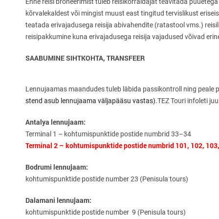
Enne reisi broneerimist tuleb reisikorraldajat teavitada puuetega
kõrvalekaldest või mingist muust east tingitud tervislikust eriseisu
teatada erivajadusega reisija abivahendite (ratastool vms.) reisi
reisipakkumine kuna erivajadusega reisija vajadused võivad erin
SAABUMINE SIHTKOHTA, TRANSFEER
Lennujaamas maandudes tuleb läbida passikontroll ning peale pa
stend asub lennujaama väljapääsu vastas).
TEZ Touri infoleti j
Antalya lennujaam:
Terminal 1 – kohtumispunktide postide numbrid 33–34
Terminal 2 – kohtumispunktide postide numbrid
101, 102, 103
Bodrumi lennujaam:
kohtumispunktide postide number 23 (Penisula tours)
Dalamani lennujaam:
kohtumispunktide postide number 9 (Penisula tours)