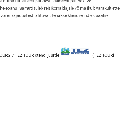
justatuna füüsilisest puudest, vaimsest puudest või
tähelepanu. Samuti tuleb reisikorraldajale võimalikult varakult ette
või erivajadustest lähtuvalt tehakse kliendile individuaalne
TOURS
/ TEZ TOUR
stendi juurde
(TEZ TOURi