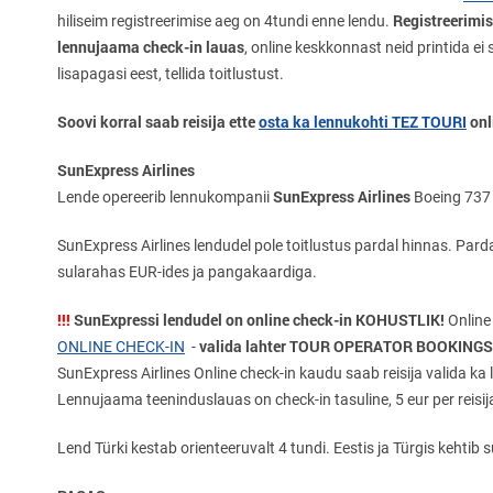
Registreerimi
hiliseim registreerimise aeg on 4tundi enne lendu.
lennujaama check-in lauas
, online keskkonnast neid printida ei
lisapagasi eest, tellida toitlustust.
Soovi korral saab reisija ette
osta ka lennukohti TEZ TOURI
onl
SunExpress Airlines
SunExpress Airlines
Lende opereerib lennukompanii
Boeing 737 
SunExpress Airlines lendudel pole toitlustus pardal hinnas. Pa
sularahas EUR-ides ja pangakaardiga.
!!!
SunExpressi lendudel on online check-in KOHUSTLIK!
Online
valida lahter TOUR OPERATOR BOOKINGS
ONLINE CHECK-IN
-
SunExpress Airlines Online check-in kaudu saab reisija valida ka l
Lennujaama teeninduslauas on check-in tasuline, 5 eur per reisij
Lend Türki kestab orienteeruvalt 4 tundi. Eestis ja Türgis kehtib 