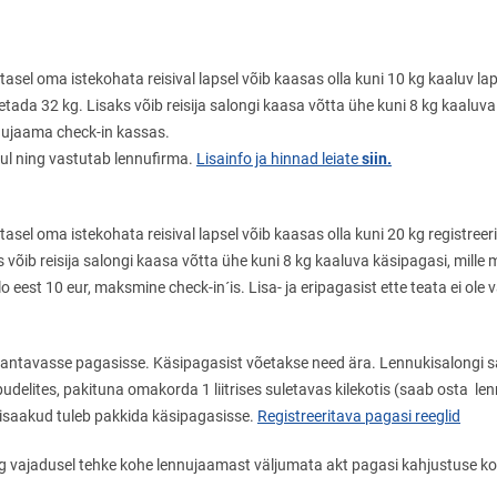
stasel oma istekohata reisival lapsel võib kaasas olla kuni 10 kg kaaluv 
 ületada 32 kg. Lisaks võib reisija salongi kaasa võtta ühe kuni 8 kg kaalu
nnujaama check-in kassas.
siin.
nul ning vastutab lennufirma.
Lisainfo ja hinnad leiate
tasel oma istekohata reisival lapsel võib kaasas olla kuni 20 kg registreer
aks võib reisija salongi kaasa võtta ühe kuni 8 kg kaaluva käsipagasi, mil
o eest 10 eur, maksmine check-in´is. Lisa- ja eripagasist ette teata ei ole
raantavasse pagasisse. Käsipagasist võetakse need ära. Lennukisalongi sa
pudelites, pakituna omakorda 1 liitrises suletavas kilekotis (saab osta l
lisaakud tuleb pakkida käsipagasisse.
Registreeritava pagasi reeglid
ing vajadusel tehke kohe lennujaamast väljumata akt pagasi kahjustuse 