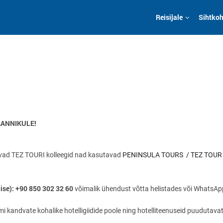
Reisijale
Sihtko
RANNIKULE!
tavad TEZ TOURI kolleegid nad kasutavad
PENINSULA TOURS
/ TEZ TOU
lise): +90 850 302 32 60
võimalik ühendust võtta helistades või WhatsAp
 kandvate kohalike hotelligiidide poole ning hotelliteenuseid puudutavat