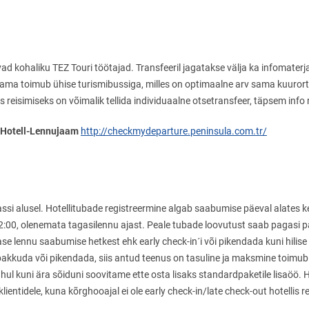
d kohaliku TEZ Touri töötajad. Transfeeril jagatakse välja ka infomaterja
ujaama toimub ühise turismibussiga, milles on optimaalne arv sama kuurorti 
isimiseks on võimalik tellida individuaalne otsetransfeer, täpsem info r
ta Hotell-Lennujaam
http://checkmydeparture.peninsula.com.tr/
ja passi alusel. Hotellitubade registreermine algab saabumise päeval alate
 12:00, olenemata tagasilennu ajast. Peale tubade loovutust saab pagasi 
jase lennu saabumise hetkest ehk early check-in´i või pikendada kuni hilise 
pakkuda või pikendada, siis antud teenus on tasuline ja maksmine toimub k
hul kuni ära sõiduni soovitame ette osta lisaks standardpaketile lisaöö. 
 klientidele, kuna kõrghooajal ei ole early check-in/late check-out hotellis