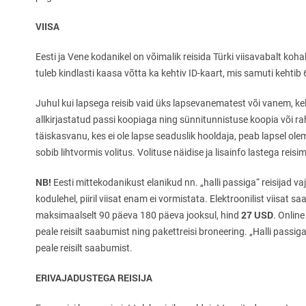
VIISA
Eesti ja Vene kodanikel on võimalik reisida Türki viisavabalt koh
tuleb kindlasti kaasa võtta ka kehtiv ID-kaart, mis samuti kehtib 
Juhul kui lapsega reisib vaid üks lapsevanematest või vanem, ke
allkirjastatud passi koopiaga ning sünnitunnistuse koopia või ra
täiskasvanu, kes ei ole lapse seaduslik hooldaja, peab lapsel ole
sobib lihtvormis volitus. Volituse näidise ja lisainfo lastega reisi
NB!
Eesti mittekodanikust elanikud nn. „halli passiga“ reisijad va
kodulehel, piiril viisat enam ei vormistata. Elektroonilist viisat 
27 USD
maksimaalselt 90 päeva 180 päeva jooksul, hind
. Onlin
peale reisilt saabumist ning pakettreisi broneering. „Halli passiga“
peale reisilt saabumist.
ERIVAJADUSTEGA REISIJA