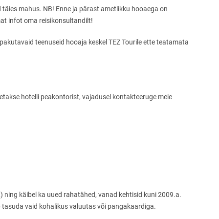
ed täies mahus. NB! Enne ja pärast ametlikku hooaega on
at infot oma reisikonsultandilt!
al pakutavaid teenuseid hooaja keskel TEZ Tourile ette teatamata
adetakse hotelli peakontorist, vajadusel kontakteeruge meie
TL) ning käibel ka uued rahatähed, vanad kehtisid kuni 2009.a.
b tasuda vaid kohalikus valuutas või pangakaardiga.