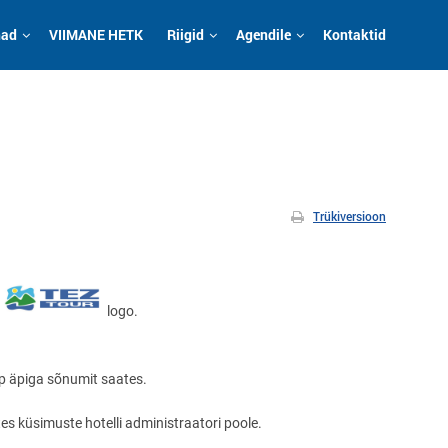
had
VIIMANE HETK
Riigid
Agendile
Kontaktid
Trükiversioon
R
logo.
p äpiga sõnumit saates.
es küsimuste hotelli administraatori poole.