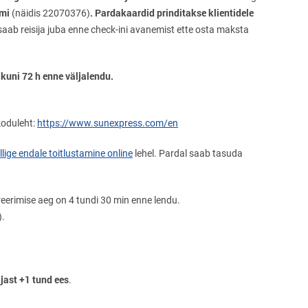
imi
.
Pardakaardid prinditakse klientidele
(näidis 22070376)
 saab reisija juba enne check-ini avanemist ette osta maksta
 kuni 72 h enne väljalendu.
koduleht:
https://www.sunexpress.com/en
llige endale toitlustamine online
lehel. Pardal saab tasuda
treerimise aeg on 4 tundi 30 min enne lendu.
.
ajast +1 tund ees
.