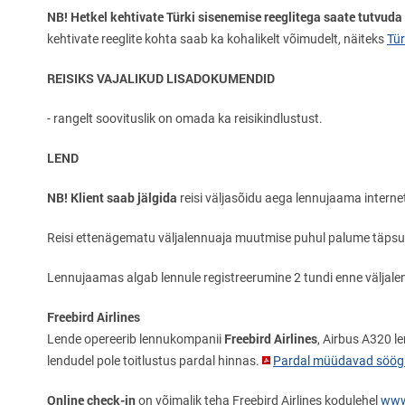
NB! Hetkel kehtivate Türki sisenemise reeglitega saate tutvuda
kehtivate reeglite kohta saab ka kohalikelt võimudelt, näiteks
Tür
REISIKS VAJALIKUD LISADOKUMENDID
- rangelt soovituslik on omada ka reisikindlustust.
LEND
NB! Klient saab jälgida
reisi väljasõidu aega lennujaama interneti
Reisi ettenägematu väljalennuaja muutmise puhul palume täpsust
Lennujaamas algab lennule registreerumine 2 tundi enne väljalen
Freebird Airlines
Freebird Airlines
Lende opereerib lennukompanii
, Airbus A320 l
lendudel pole toitlustus pardal hinnas.
Pardal müüdavad söögid
Online check-in
on võimalik teha Freebird Airlines kodulehel
www.