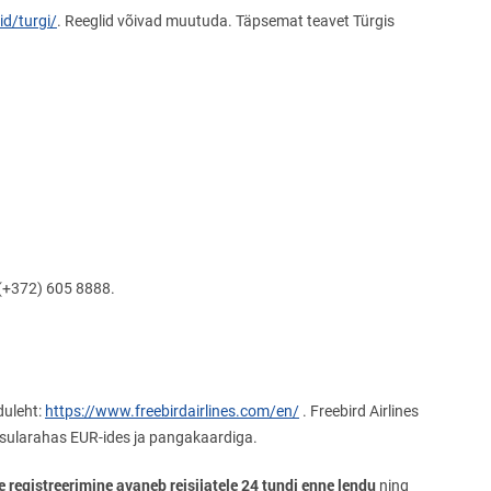
gid/turgi/
. Reeglid võivad muutuda. Täpsemat teavet Türgis
 (+372) 605 8888.
duleht:
https://www.freebirdairlines.com/en/
. Freebird Airlines
 sularahas EUR-ides ja pangakaardiga.
e registreerimine avaneb reisijatele 24 tundi enne lendu
ning