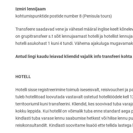
Izmiri lennijaam
kohtumispunktide postide number 8 (Penisula tours)
Transfeere saadavad vene ja vähesel määral inglise keelt kõneleva
on grupitransfeer s.t sõit lennujaamast hotelli ja hotellist lenn
hotelli asukohast 1 kuni 4 tundi. Vähema ajakuluga mugavamaks re
Antud lingi kaudu leiavad kliendid vajalik info transfeeri koh
HOTELL
Hotelli sisse registreerimine toimub iseseisvalt, reisivoucheri 
tuleb hotellitoad loovutada vastavalt ostetud hotelliöödele kell
territooriumil kuni transfeerini. Kliendid, kes soovivad tuba vara
kokku leppida. Kui hotellil on võimalik tuba enne standard aega 
kindlasti tuba varase lennu saabumise hetkest või hilise lennu pu
reisikonsultandilt. Kindlasti soovitame lisaöö ette tellida lastega