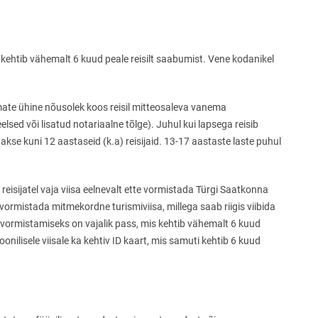
s kehtib vähemalt 6 kuud peale reisilt saabumist. Vene kodanikel
emate ühine nõusolek koos reisil mitteosaleva vanema
sed või lisatud notariaalne tõlge). Juhul kui lapsega reisib
akse kuni 12 aastaseid (k.a) reisijaid. 13-17 aastaste laste puhul
 reisijatel vaja viisa eelnevalt ette vormistada Türgi Saatkonna
vormistada mitmekordne turismiviisa, millega saab riigis viibida
 vormistamiseks on vajalik pass, mis kehtib vähemalt 6 kuud
roonilisele viisale ka kehtiv ID kaart, mis samuti kehtib 6 kuud