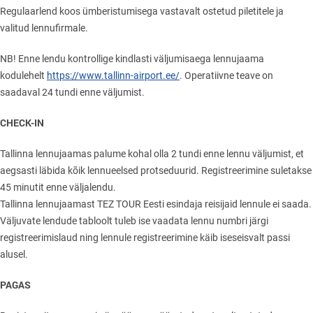
Regulaarlend koos ümberistumisega vastavalt ostetud piletitele ja
valitud lennufirmale.
NB! Enne lendu kontrollige kindlasti väljumisaega lennujaama
kodulehelt
https://www.tallinn-airport.ee/
. Operatiivne teave on
saadaval 24 tundi enne väljumist.
CHECK-IN
Tallinna lennujaamas palume kohal olla 2 tundi enne lennu väljumist, et
aegsasti läbida kõik lennueelsed protseduurid. Registreerimine suletakse
45 minutit enne väljalendu.
Tallinna lennujaamast TEZ TOUR Eesti esindaja reisijaid lennule ei saada.
Väljuvate lendude tabloolt tuleb ise vaadata lennu numbri järgi
registreerimislaud ning lennule registreerimine käib iseseisvalt passi
alusel.
PAGAS