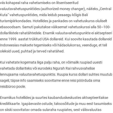
viis kohapeal raha vahetamiseks on litsentseeritud
valuutavahetuspunktides (authorized money changer), näiteks „Central
Kuta“ vahetuspunktides, mida leidub peaaegu kõigis Bali
turismipiirkondades. Hotellides ja pankades on vahetuskurss oluliselt
ebasoodsam. Samuti pakutakse väiksemat vahetuskurssi alla 50–100-
dollarilistele rahatähtedele. Enamik valuutavahetuspunkte ei aktsepteeri
enne 1999. aastat trükitud USA dollareid. Kui soovite kasutada dollareid
Indoneesias maksete tegemiseks või hädaolukorras, veenduge, et teil
oleksid uued, puhtad ja terved rahatähed.
Kui vahetate kogemata liiga palju raha, on võimalik ruupiad uuesti
vahetada dollariteks või eurodeks Ngurah Rai rahvusvahelise
lennujaama valuutavahetuspunktis. Ruupia kurss dollari suhtes muutub
sageli, täpse info saamiseks soovitame enne reisi pöörduda oma
reisibüroo poole.
Enamikus hotellides ja suurtes kaubanduskeskustes aktsepteeritakse
krediitkaarte. Igapäevaste ostude, taksosõitude ja muu eest tasumiseks
on siiski soovitatav omada sularaha ruupiates, sest välisvaluutas