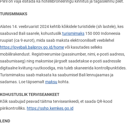
Piiril on vaja esitada ka hotellibroneeringu kinnitus ja tagasilennu pilet.
TURISMIMAKS
Alates 14. veebruarist 2024 kehtib kõikidele turistidele (sh lastele), kes
saabuvad Bali saarele, kohustuslik
turismimaks
150 000 Indoneesia
ruupiat (ca 9 eurot), mida saab maksta elektrooniliselt veebilehel
https://lovebali.baliprov.go.id/home
või kasutades selleks
mobiilirakendust. Registreerumise (passinumber, nimi, e-posti aadress,
saabumisaeg) ning maksmise järgselt saadetakse e-posti aadressile
digitaalne kviitung ruutkoodiga, mis tuleb skaneerida kontrollpunktides.
Turismimaksu saab maksata ka saabumisel Bali lennujaamas ja
sadamas. Loe täpsemalt
maksu
kohta.
KOHUSTUSLIK TERVISEANKEET
Kõik saabujad peavad täitma terviseankeedi, et saada QR-kood
piirikontrolliks.
https://sshp.kemkes.go.id
LEND