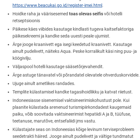
https://www.beacukai.go.id/register-imei.html
.
toas olevas seifis
Hoidke raha ja väärisesemed
või hotelli
retseptsioonis
Päikese käes viibides kasutage kindlasti tugeva kaitsefaktoriga
päikesekreemi ja kandke seda uuesti peale ujumist.
Ärge jooge kraanivett ega isegi keedetud kraanivett. Kasutage
ainult pudelivett, näiteks Aqua. Peske korralikult käsi ning puu- ja
köögivilju.
Väljaspool hotelli kasutage sääsetõrjevahendit.
Ärge astuge tänavatel või põrandatel olevatele ohverduskorvidele.
Ujuge ainult ametlikes randades.
Templite külastamisel kandke tagasihoidlikku ja katvat riietust.
Indoneesiasse sisenemisel vaktsineerimiskohustust pole. Kui
plaanite külastada arenenud turismipiirkondadest kaugemaid
paiku, võib soovitada vaktsineerimist hepatiidi A ja B, tüüfuse,
teetanuse, marutõve, entsefaliidi jms vastu.
Külastajate seas on Indoneesias kõige levinum terviseprobleem
seedetrakti häired. Jooge ainult pudelivett ja vältige tundmatut