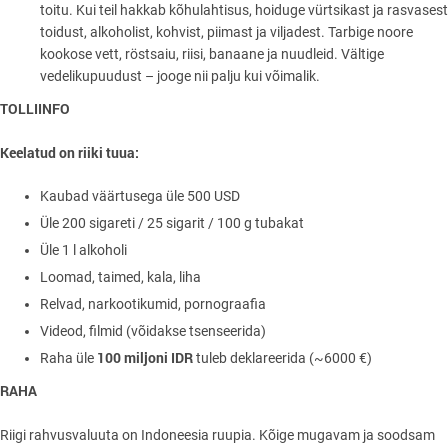
toitu. Kui teil hakkab kõhulahtisus, hoiduge vürtsikast ja rasvasest
toidust, alkoholist, kohvist, piimast ja viljadest. Tarbige noore
kookose vett, röstsaiu, riisi, banaane ja nuudleid. Vältige
vedelikupuudust – jooge nii palju kui võimalik.
TOLLIINFO
Keelatud on riiki tuua:
Kaubad väärtusega üle 500 USD
Üle 200 sigareti / 25 sigarit / 100 g tubakat
Üle 1 l alkoholi
Loomad, taimed, kala, liha
Relvad, narkootikumid, pornograafia
Videod, filmid (võidakse tsenseerida)
100 miljoni IDR
Raha üle
tuleb deklareerida (~6000 €)
RAHA
Riigi rahvusvaluuta on Indoneesia ruupia. Kõige mugavam ja soodsam