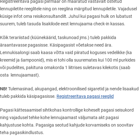
Registreeritava pagasi piirmäär on määratud vastavalt ostetud
lennupiletite reeglitele ning on reeglina märgitud lennupiletile. Vajadusel
küsige infot oma reisikonsultandilt. Juhul kui pagasi hulk on lubatust
suurem, tuleb tasuda lisakilode eest lennujaama check-in kassas.
Kõik terariistad (küünekäärid, taskunoad jms.) tuleb pakkida
äraantavasse pagasisse. Käsipagasist võetakse need ära.
Lennukisalongi saab kaasa võtta vaid piiratud koguses vedelikke (ka
kreemid ja šampoonid), mis ei tohi olla suuremates kui 100 ml purkides
või pudelites, pakituna omakorda 1 liitrises suletavas kilekotis (saab
osta lennujaamast).
NB!
Tulemasinad, akupangad, elektroonilised sigaretid ja nende lisaakud
tuleb pakkida käsipagasisse.
Registreeritava pagasi reeglid
Pagasi kättesaamisel sihtkohas kontrollige koheselt pagasi seisukord
ning vajadusel tehke kohe lennujaamast väljumata akt pagasi
kahjustuse kohta. Pagasiga seotud kahjude korvamiseks on soovitav
teha pagasikindlustus.