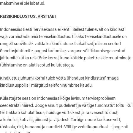
maksmine ei ole lubatud.
REISIKINDLUSTUS, ARSTIABI
Indoneesias Eesti Tervisekassa ei kehti. Sellest tulenevalt on kindlasti
vaja vormistada reisi tervisekindlustus. Lisaks tervisekindlustusele on
rangelt soovituslik valida ka kindlustuse lisakaitsed, mis on seotud
õnnetusjuhtumite, pagasi kadumise, varguse või rikkumisega seotud
juhtumite kui ka reisitõrke korral, kuna kõikide pakettreiside muutmine ja
tühistamine on alati seotud kulutustega.
Kindlustusjuhtumi korral tuleb võtta ühendust kindlustusfirmaga
kindlustuspoliisil märgitud telefoninumbrite kaudu.
Külastajate seas on Indoneesias kõige levinum terviseprobleem
seedetrakti häired. Jooge ainult pudelivett ja vältige tundmatut toitu. Kui
teil hakkab kõhulahtisus, hoiduge vürtsikast ja rasvasest toidust,
alkoholist, kohvist, piimast ja viljadest. Tarbige noore kookose vett,
röstsaiu, riisi, banaane ja nuudleid. Vältige vedelikupuudust – jooge nii