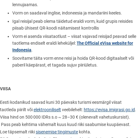
lennujaamas.
Vorm on saadaval inglise, indoneesia ja mandariini keeles.
Igal reisijal peab olema täidetud eraldi vorm, kuid grupis reisides
piisab ühisest QR-koodi näitamisest kontrollis
Vorm ei asenda viisataotlust – viisat vajavad reisijad peavad selle
The Official eVisa website for
taotlema endiselt eraldi leheküljel:
Indonesia
.
Soovitame täita vorm enne reisi ja hoida QR-kood digitaalselt või
paberil käepärast, et tagada sujuv piiriületus.
VIISA
Eesti kodanikud saavad kuni 30 päevaks turismi eesmärgil viisat
taotleda piirilt või
elektrooniliselt
veebilehelt:
https://evisa.imigrasi.go.id
.
Viisa hind on 500 000 IDRs s.o ~ 28–30 € (olenevalt vahetuskursist).
Pass peab kehtima vähemalt kuus kuud riiki saabumise kuupäevast.
Loe täpsemalt riiki
sisenemise tingimuste
kohta.