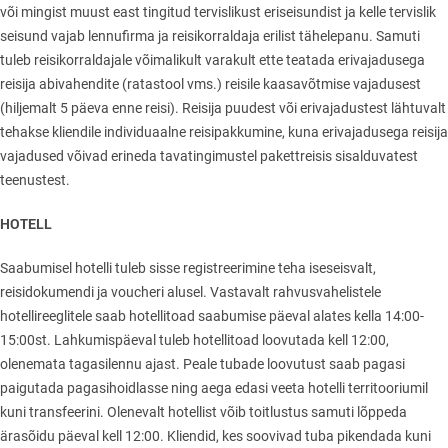
või mingist muust east tingitud tervislikust eriseisundist ja kelle tervislik
seisund vajab lennufirma ja reisikorraldaja erilist tähelepanu. Samuti
tuleb reisikorraldajale võimalikult varakult ette teatada erivajadusega
reisija abivahendite (ratastool vms.) reisile kaasavõtmise vajadusest
(hiljemalt 5 päeva enne reisi). Reisija puudest või erivajadustest lähtuvalt
tehakse kliendile individuaalne reisipakkumine, kuna erivajadusega reisija
vajadused võivad erineda tavatingimustel pakettreisis sisalduvatest
teenustest.
HOTELL
Saabumisel hotelli tuleb sisse registreerimine teha iseseisvalt,
reisidokumendi ja voucheri alusel. Vastavalt rahvusvahelistele
hotellireeglitele saab hotellitoad saabumise päeval alates kella 14:00-
15:00st. Lahkumispäeval tuleb hotellitoad loovutada kell 12:00,
olenemata tagasilennu ajast. Peale tubade loovutust saab pagasi
paigutada pagasihoidlasse ning aega edasi veeta hotelli territooriumil
kuni transfeerini. Olenevalt hotellist võib toitlustus samuti lõppeda
ärasõidu päeval kell 12:00. Kliendid, kes soovivad tuba pikendada kuni