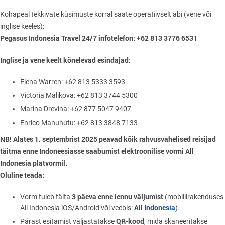
Kohapeal tekkivate küsimuste korral saate operatiivselt abi (vene või
:
inglise keeles)
Pegasus Indonesia Travel 24/7 infotelefon: +62 813 3776 6531
Inglise ja vene keelt kõnelevad esindajad:
Еlena Warren: +62 813 5333 3593
Victoria Malikova: +62 813 3744 5300
Marina Drevina: +62 877 5047 9407
Enrico Manuhutu: +62 813 3848 7133
NB! Alates 1. septembrist 2025 peavad kõik rahvusvahelised reisijad
täitma enne Indoneesiasse saabumist elektroonilise vormi All
Indonesia platvormil.
Oluline teada:
3 päeva enne lennu väljumist
Vorm tuleb täita
(mobiilirakenduses
All Indonesia
All Indonesia iOS/Android või veebis:
).
QR-kood
Pärast esitamist väljastatakse
, mida skaneeritakse