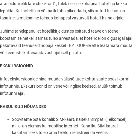
ärasõiduni ehk late check-out´i, tuleb see ise kohapeal hotelliga kokku
leppida. Kui hotellil on võimalik tuba pikendada, siis antud teenus on
tasuline ja maksmine toimub kohapeal vastavalt hotelli hinnakirjale.
Juhime tähelepanu, et hotellikirjeldustes esitatud teave on tõene
koostamise hetkel, samas tuleb arvestada, et hotellidel on õigus igal ajal
pakutavaid teenuseid hooaja keskel TEZ TOUR-ile ette teatamata muuta
või teenuste kättesaadavust ajutiselt piirata.
EKSKURSIOONID
Infot ekskursioonide ning muude väljasõitude kohta saate soovi korral
infotunnis. Ekskursioonid on vene või inglise keelsed. Müük toimub
infotunni ajal.
KASULIKUD NÕUANDED
Soovitame osta kohalik SIM-kaart, näiteks Simpati (Telkomsel),
millel on olemas ka mobiilne internet. Kohaliku SIM-kaardi
kasutamiseks tuleb oma telefon registreerida veebis