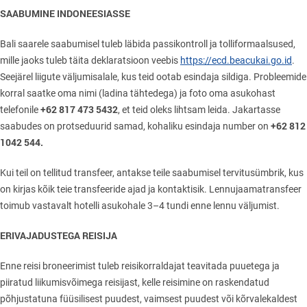
SAABUMINE INDONEESIASSE
Bali saarele saabumisel tuleb läbida passikontroll ja tolliformaalsused,
mille jaoks tuleb täita deklaratsioon veebis
https://ecd.beacukai.go.id
.
Seejärel liigute väljumisalale, kus teid ootab esindaja sildiga. Probleemide
korral saatke oma nimi (ladina tähtedega) ja foto oma asukohast
+62 817 473 5432
telefonile
, et teid oleks lihtsam leida. Jakartasse
+62 812
saabudes on protseduurid samad, kohaliku esindaja number on
1042 544.
Kui teil on tellitud transfeer, antakse teile saabumisel tervitusümbrik, kus
on kirjas kõik teie transfeeride ajad ja kontaktisik. Lennujaamatransfeer
toimub vastavalt hotelli asukohale 3–4 tundi enne lennu väljumist.
ERIVAJADUSTEGA REISIJA
Enne reisi broneerimist tuleb reisikorraldajat teavitada puuetega ja
piiratud liikumisvõimega reisijast, kelle reisimine on raskendatud
põhjustatuna füüsilisest puudest, vaimsest puudest või kõrvalekaldest