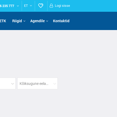
6 235 777
ET
Logi sisse
ETK
Riigid
Agendile
Kontaktid
Kõiksugune eelarve