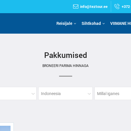
info@teztour.ee
+372 
Reisijale
Sihtkohad
VIIMANE H
Pakkumised
BRONEERI PARIMA HINNAGA
Indoneesia
Millal iganes