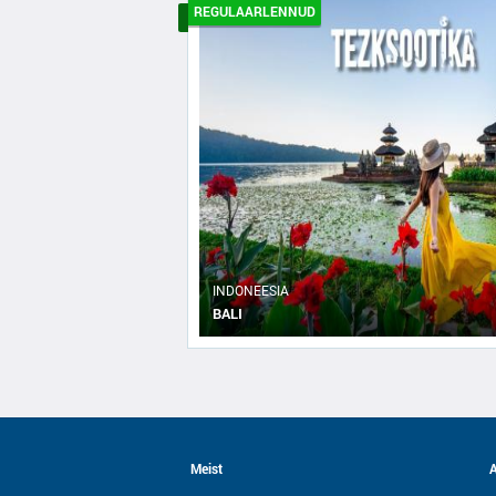
REGULAARLENNUD
INDONEESIA
BALI
Meist
A