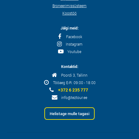
Broneerimissüsteem
Koostöö
Jälgi meid:
Facebook
Instagram
Youtube
Kontaktid:
Poordi 3, Tallinn
Tööaeg E-R: 09:00 - 18:00
+372 6 235 777
info@teztour.ee
Helistage mulle tagasi