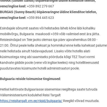
VARNA (Golden Sands) ööpäevaringne üldine klienditoe telefon,
vene/inglise keel:
+359 892 279 667
BURGAS (Sunny Beach) ööpäevaringne üldine klienditoe telefon,
vene/inglise keel:
+359 894 445 623
Esindajale sõnumit saates või helistades läheb kõne läbi kohaliku
mobiilivõrgu, Bulgaaria maakoodi +359 võib valimisel eest ära jätta.
Reisiesindajad on Teie jaoks olemas iga päev ajavahemikus 08:00 -
21:00. Õhtul peale kella üheksat ja hommikul enne kella kaheksat palume
neile helistada ainult hädavajadusel. Lisaks võite hotellis alati
küsimustega ning abi saamiseks pöörduda kõigi TEZ Touri vormi
kandvate giidide poole (vene või inglise keeles) ning hotelliteenuseid
puudutavates küsimuste hotelli administraatori poole.
Bulgaaria reiside toimumise tingimused:
Hetkel kehtivate Bulgaariasse sisenemise reeglitega saate tutvuda
Välisministeeriumi kodulehel Reisi Targalt
https://reisitargalt.vm.ee/riigid/bulgaaria/
Reeglid võivad muutuda.