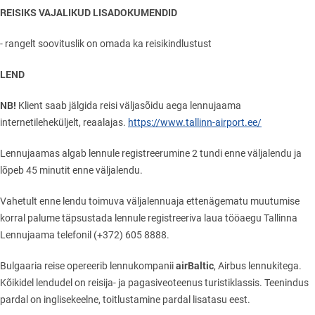
REISIKS VAJALIKUD LISADOKUMENDID
- rangelt soovituslik on omada ka reisikindlustust
LEND
NB!
Klient saab jälgida reisi väljasõidu aega lennujaama
internetileheküljelt, reaalajas.
https://www.tallinn-airport.ee/
Lennujaamas algab lennule registreerumine 2 tundi enne väljalendu ja
lõpeb 45 minutit enne väljalendu.
Vahetult enne lendu toimuva väljalennuaja ettenägematu muutumise
korral palume täpsustada lennule registreeriva laua tööaegu Tallinna
Lennujaama telefonil (+372) 605 8888.
airBaltic
Bulgaaria reise opereerib lennukompanii
, Airbus lennukitega.
Kõikidel lendudel on reisija- ja pagasiveoteenus turistiklassis. Teenindus
pardal on inglisekeelne, toitlustamine pardal lisatasu eest.