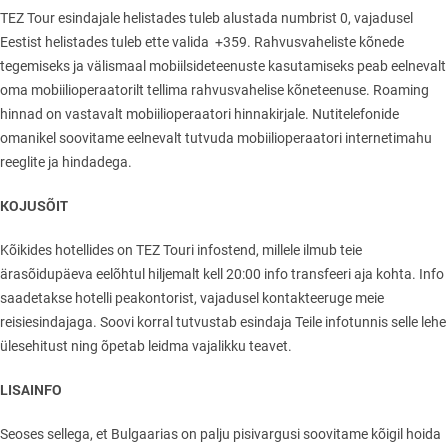
TEZ Tour esindajale helistades tuleb alustada numbrist 0, vajadusel
Eestist helistades tuleb ette valida +359. Rahvusvaheliste kõnede
tegemiseks ja välismaal mobiilsideteenuste kasutamiseks peab eelnevalt
oma mobiilioperaatorilt tellima rahvusvahelise kõneteenuse. Roaming
hinnad on vastavalt mobiilioperaatori hinnakirjale. Nutitelefonide
omanikel soovitame eelnevalt tutvuda mobiilioperaatori internetimahu
reeglite ja hindadega.
KOJUSÕIT
Kõikides hotellides on TEZ Touri infostend, millele ilmub teie
ärasõidupäeva eelõhtul hiljemalt kell 20:00 info transfeeri aja kohta. Info
saadetakse hotelli peakontorist, vajadusel kontakteeruge meie
reisiesindajaga. Soovi korral tutvustab esindaja Teile infotunnis selle lehe
ülesehitust ning õpetab leidma vajalikku teavet.
LISAINFO
Seoses sellega, et Bulgaarias on palju pisivargusi soovitame kõigil hoida