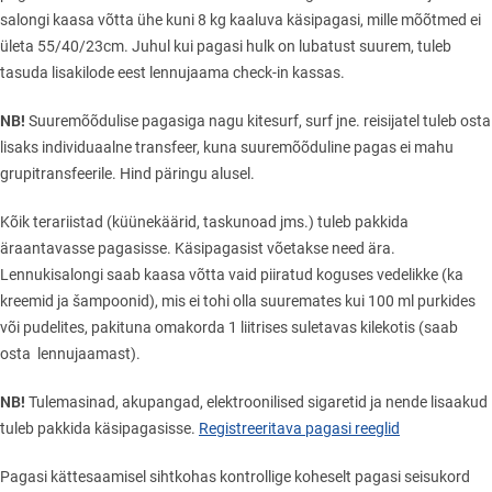
salongi kaasa võtta ühe kuni 8 kg kaaluva käsipagasi, mille mõõtmed ei
ületa 55/40/23cm. Juhul kui pagasi hulk on lubatust suurem, tuleb
tasuda lisakilode eest lennujaama check-in kassas.
NB!
Suuremõõdulise pagasiga nagu kitesurf, surf jne. reisijatel tuleb osta
lisaks individuaalne transfeer, kuna suuremõõduline pagas ei mahu
grupitransfeerile. Hind päringu alusel.
Kõik terariistad (küünekäärid, taskunoad jms.) tuleb pakkida
äraantavasse pagasisse. Käsipagasist võetakse need ära.
Lennukisalongi saab kaasa võtta vaid piiratud koguses vedelikke (ka
kreemid ja šampoonid), mis ei tohi olla suuremates kui 100 ml purkides
või pudelites, pakituna omakorda 1 liitrises suletavas kilekotis (saab
osta lennujaamast).
NB!
Tulemasinad, akupangad, elektroonilised sigaretid ja nende lisaakud
tuleb pakkida käsipagasisse.
Registreeritava pagasi reeglid
Pagasi kättesaamisel sihtkohas kontrollige koheselt pagasi seisukord