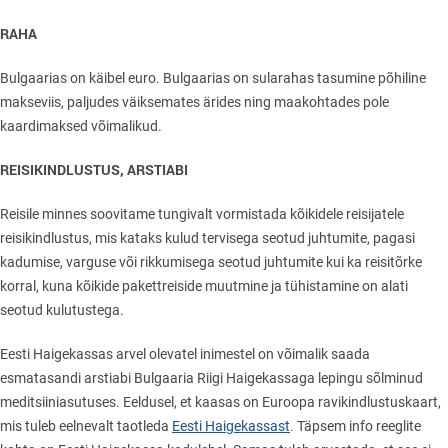
RAHA
Bulgaarias on käibel euro. Bulgaarias on sularahas tasumine põhiline
makseviis, paljudes väiksemates ärides ning maakohtades pole
kaardimaksed võimalikud.
REISIKINDLUSTUS, ARSTIABI
Reisile minnes soovitame tungivalt vormistada kõikidele reisijatele
reisikindlustus, mis kataks kulud tervisega seotud juhtumite, pagasi
kadumise, varguse või rikkumisega seotud juhtumite kui ka reisitõrke
korral, kuna kõikide pakettreiside muutmine ja tühistamine on alati
seotud kulutustega.
Eesti Haigekassas arvel olevatel inimestel on võimalik saada
esmatasandi arstiabi Bulgaaria Riigi Haigekassaga lepingu sõlminud
meditsiiniasutuses. Eeldusel, et kaasas on Euroopa ravikindlustuskaart,
mis tuleb eelnevalt taotleda
Eesti Haigekassast
. Täpsem info reeglite