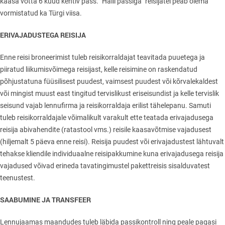
kaasa võtta 6 kuud kehtiv pass. "Halli passiga" reisijatel peab olema
vormistatud ka Türgi viisa.
ERIVAJADUSTEGA REISIJA
Enne reisi broneerimist tuleb reisikorraldajat teavitada puuetega ja
piiratud liikumisvõimega reisijast, kelle reisimine on raskendatud
põhjustatuna füüsilisest puudest, vaimsest puudest või kõrvalekaldest
või mingist muust east tingitud tervislikust eriseisundist ja kelle tervislik
seisund vajab lennufirma ja reisikorraldaja erilist tähelepanu. Samuti
tuleb reisikorraldajale võimalikult varakult ette teatada erivajadusega
reisija abivahendite (ratastool vms.) reisile kaasavõtmise vajadusest
(hiljemalt 5 päeva enne reisi). Reisija puudest või erivajadustest lähtuvalt
tehakse kliendile individuaalne reisipakkumine kuna erivajadusega reisija
vajadused võivad erineda tavatingimustel pakettreisis sisalduvatest
teenustest.
SAABUMINE JA TRANSFEER
Lennujaamas maandudes tuleb läbida passikontroll ning peale pagasi