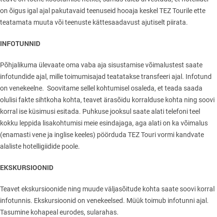
on õigus igal ajal pakutavaid teenuseid hooaja keskel TEZ Tourile ette
teatamata muuta või teenuste kättesaadavust ajutiselt piirata.
INFOTUNNID
Põhjalikuma ülevaate oma vaba aja sisustamise võimalustest saate
infotundide ajal, mille toimumisajad teatatakse transfeeri ajal. Infotund
on venekeelne. Soovitame sellel kohtumisel osaleda, et teada saada
olulisi fakte sihtkoha kohta, teavet ärasõidu korralduse kohta ning soovi
korral ise küsimusi esitada. Puhkuse jooksul saate alati telefoni teel
kokku leppida lisakohtumisi meie esindajaga, aga alati on ka võimalus
(enamasti vene ja inglise keeles) pöörduda TEZ Touri vormi kandvate
alaliste hotelligiidide poole.
EKSKURSIOONID
Teavet ekskursioonide ning muude väljasõitude kohta saate soovi korral
infotunnis. Ekskursioonid on venekeelsed. Müük toimub infotunni ajal.
Tasumine kohapeal eurodes, sularahas.