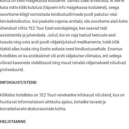
kohta on Eesti Haigekassa kodulehel. Samas tuleb arvestada, et see ei
kata mitte kõiki kulutusi (täpsem info Haigekassa kodulehel), seega
soovitame kõigil vormistada kindlustusfirmade poolt pakutav reisi
tervisekindlustus. Kui peaksite vajama arstiabi, siis soovitame alati kohe
ühendust võtta TEZ Tour Eesti esindajatega, kes saavad teid
assisteerida ja juhendada. Juhul, kui on vaja teatud teenuste eest
tasuda ning osta arsti poolt väljakirjutatud medikamente, tuleb kõik
tšekid alles hoida ning Eestis esitada need kindlustusseltsile. Enamus
hotellides on ka arstikabinet või arsti väljakutse võimalus, ent sellega
võivad kaasneda visiiditasud ning muud rahalisi väljamakseid nõudvad
protseduurid.
INFOKAUST/STEND
Kõikides hotellides on TEZ Touri venekeelne infokaust või stend, kus on
huvitavat informatsiooni sihtkoha ajaloo, kohalike tavade ja
korraldatavate ekskursioonide kohta.
HELISTAMINE