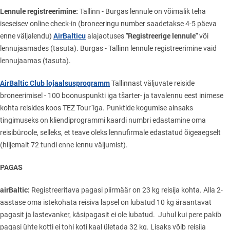
Lennule registreerimine:
Tallinn - Burgas lennule on võimalik teha
iseseisev online сheck-in (broneeringu number saadetakse 4-5 päeva
AirBalticu
"Registreerige lennule"
enne väljalendu)
alajaotuses
või
lennujaamades (tasuta). Burgas - Tallinn lennule registreerimine vaid
lennujaamas (tasuta).
AirBaltic Club lojaalsusprogramm
Tallinnast väljuvate reiside
broneerimisel - 100 boonuspunkti iga tšarter- ja tavalennu eest inimese
kohta reisides koos TEZ Tour´iga. Punktide kogumise ainsaks
tingimuseks on kliendiprogrammi kaardi numbri edastamine oma
reisibüroole, selleks, et teave oleks lennufirmale edastatud õigeaegselt
(hiljemalt 72 tundi enne lennu väljumist).
PAGAS
airBaltic:
Registreeritava pagasi piirmäär on 23 kg reisija kohta. Alla 2-
aastase oma istekohata reisiva lapsel on lubatud 10 kg äraantavat
pagasit ja lastevanker, käsipagasit ei ole lubatud. Juhul kui pere pakib
pagasi ühte kotti ei tohi koti kaal ületada 32 kg. Lisaks võib reisija