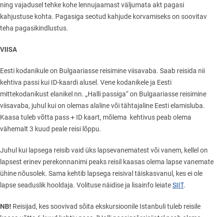
ning vajadusel tehke kohe lennujaamast väljumata akt pagasi
kahjustuse kohta. Pagasiga seotud kahjude korvamiseks on soovitav
teha pagasikindlustus.
VIISA
Eesti kodanikule on Bulgaariasse reisimine viisavaba. Saab reisida nii
kehtiva passi kui ID-kaardi alusel. Vene kodanikele ja Eesti
mittekodanikust elanikel nn. „Halli passiga“ on Bulgaariasse reisimine
viisavaba, juhul kui on olemas alaline või tähtajaline Eesti elamisluba.
Kaasa tuleb võtta pass + ID kaart, mõlema kehtivus peab olema
vähemalt 3 kuud peale reisi lõppu.
Juhul kui lapsega reisib vaid üks lapsevanematest või vanem, kellel on
lapsest erinev perekonnanimi peaks reisil kaasas olema lapse vanemate
ühine nõusolek. Sama kehtib lapsega reisival täiskasvanul, kes ei ole
lapse seaduslik hooldaja. Volituse näidise ja lisainfo leiate
SIIT
.
NB!
Reisijad, kes soovivad sõita ekskursioonile Istanbuli tuleb reisile