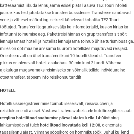
kättesaamist liikuda lennujaama esisel platsil asuva TEZ Touri infoleti
juurde, kus teid juhatatakse transfeerbussidesse. Transfeere saadavad
vene ja vähesel määral inglise keelt kõnelevad kohaliku TEZ Touri
töötajad. Transfeeril jagatakse välja ka infomaterjalid, kus on kirjas ka
infotunni toimumise aeg. Pakettreisi hinnas on grupitransfeer s.t sõit
lennujaamast hotelli ja hotellist lennujaama toimub ühise turismibussiga,
milles on optimaalne arv sama kuurorti hotellides majutuvaid reisijaid.
Orienteeruvalt on ühel transfeeril kuni 10 hotelli kliendid. Transfeeri
pikkus on olenevalt hotelli asukohast 30 min kuni 2 tundi. Vähema
ajakuluga mugavamaks reisimiseks on võimalik tellida individuaalne
otsetransfeer, täpsem info reisikonsultandilt.
HOTELL
Hotelli sisseregistreerimine toimub iseseisvalt, reisivoucheri ja
reisidokumendi alusel. Vastavalt rahvusvahelistele hotellireeglitele saab
reeglina hotellitoad saabumise päeval alates kella 14:00st
ning
hotellitoad loovutada kell 12:00
lahkumispäeval tuleb
, olenemata
tagasilennu ajast. Viimane söögikord on hommikusöök. Juhul kui lend