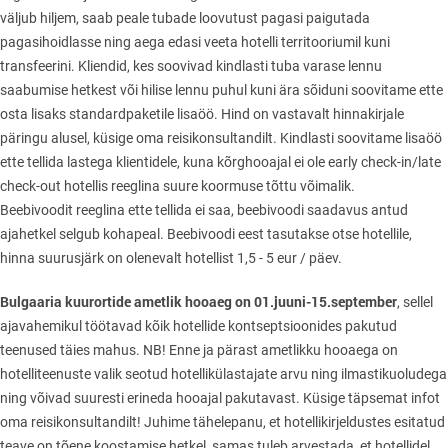
väljub hiljem, saab peale tubade loovutust pagasi paigutada
pagasihoidlasse ning aega edasi veeta hotelli territooriumil kuni
transfeerini. Kliendid, kes soovivad kindlasti tuba varase lennu
saabumise hetkest või hilise lennu puhul kuni ära sõiduni soovitame ette
osta lisaks standardpaketile lisaöö. Hind on vastavalt hinnakirjale
päringu alusel, küsige oma reisikonsultandilt. Kindlasti soovitame lisaöö
ette tellida lastega klientidele, kuna kõrghooajal ei ole early check-in/late
check-out hotellis reeglina suure koormuse tõttu võimalik.
Beebivoodit reeglina ette tellida ei saa, beebivoodi saadavus antud
ajahetkel selgub kohapeal. Beebivoodi eest tasutakse otse hotellile,
hinna suurusjärk on olenevalt hotellist 1,5 - 5 eur / päev.
Bulgaaria kuurortide ametlik hooaeg on 01.juuni-15.september
, sellel
ajavahemikul töötavad kõik hotellide kontseptsioonides pakutud
teenused täies mahus. NB! Enne ja pärast ametlikku hooaega on
hotelliteenuste valik seotud hotellikülastajate arvu ning ilmastikuoludega
ning võivad suuresti erineda hooajal pakutavast. Küsige täpsemat infot
oma reisikonsultandilt! Juhime tähelepanu, et hotellikirjeldustes esitatud
teave on tõene koostamise hetkel, samas tuleb arvestada, et hotellidel