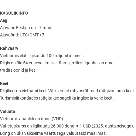
KASULIK INFO
Aeg
Ajavahe Eestiga on +7 tundi.
Ajavöönd: UTC/GMT +7.
Rahvaarv
Vietnamis elab ligikaudu 100 miljonit inimest.
Riigis on üle 54 erineva etnilise rühma, millest igaühel on oma
traditsioonid ja keel.
Keel
Riigikeel on vietnami keel. Väiksemad rahvusrühmad räägivad oma keeli.
Turismipiirkondades räägitakse sageli ka inglise ja vene keelt.
Valuuta
Vietnami rahaühik on dong (VND).
Vahetuskurss on ligikaudu 26 000 dongi = 1 USD (2025. aasta seisuga).
Dong on üks väikseima väärtusega valuutasid maailmas.