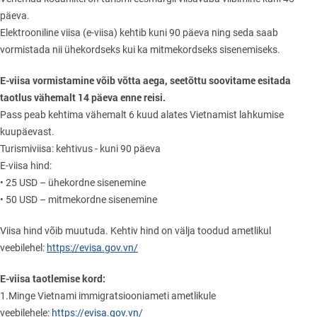
päeva.
Elektrooniline viisa (e-viisa) kehtib kuni 90 päeva ning seda saab
vormistada nii ühekordseks kui ka mitmekordseks sisenemiseks.
E-viisa vormistamine võib võtta aega, seetõttu soovitame esitada
taotlus vähemalt 14 päeva enne reisi.
Pass peab kehtima vähemalt 6 kuud alates Vietnamist lahkumise
kuupäevast.
Turismiviisa: kehtivus - kuni 90 päeva
E-viisa hind:
• 25 USD – ühekordne sisenemine
• 50 USD – mitmekordne sisenemine
Viisa hind võib muutuda. Kehtiv hind on välja toodud ametlikul
veebilehel:
https://evisa.gov.vn/
E-viisa taotlemise kord:
1.Minge Vietnami immigratsiooniameti ametlikule
veebilehele:
https://evisa.gov.vn/