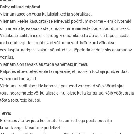
Rahvuslikud eripärad
Vietnamlased on väga külalislahked ja sõbralikud.
Vietnami keeles kasutatakse erinevaid pöördumisvorme – eraldi vormid
on vanemate, eakaaslaste ja nooremate inimeste poole pöördumiseks.
Viisakuse säilitamiseks ei pruugi vietnamlased alati öelda täpselt seda,
mida nad tegelikult mõtlevad või tunnevad. Mõnikord võidakse
vestluspartneriga viisakalt nõustuda, et lõpetada enda jaoks ebamugav
vestlus.
Vietnamis on tavaks austada vanemaid inimesi.
Paljudes ettevõtetes ei ole tavapärane, et noorem töötaja juhib endast
vanemaid töötajaid.
Vietnami traditsioonide kohaselt pakuvad vanemad või võõrustajad
toitu noorematele või külalistele. Kui olete külla kutsutud, võib võõrustaja
tõsta toitu teie kaussi.
Tervis
Ei ole soovitatav juua keetmata kraanivett ega pesta puuvilju
kraaniveega. Kasutage pudelivett.