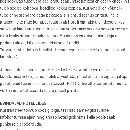
kes soovivad tuba varajase lennu saabumise hetkest ehk early check-in´i
tuleb see ise kohapeal hotelliga kokku leppida. Kui hotellil on võimalik
tuba enne standard aega pakkuda, siis antud teenus on tasuline ja
maksmine toimub kohapeal vastavalt hotelli hinnakirjale. Kliendid, kes
soovivad kindlasti tuba varase lennu saabumise hetkest soovitame ette
osta lisaks standardpaketile lisaöö. Hind on vastavalt hinnakirjale
päringu alusel, küsige oma reisikonsultandilt.
Tutvuge hotelli info ja tasuliste teenustega (reeglina leitav toas olevast
kaustast).
Juhime tähelepanu, et hotellikirjeldustes esitatud teave on tõene
koostamise hetkel, samas tuleb arvestada, et hotellidel on õigus igal ajal
pakutavaid teenuseid hooaja keskel TEZ TOURile ette teatamata muuta
või teenuste kättesaadavust ajutiselt piirata.
ESINDAJAD HOTELLIDES
Kui transfeer toimub koos giidiga, teavitab saatev giid turiste
infokohtumise ajast ning annab hotelligiidi nime, kelle poole saab
puhkuse ajal pöörduda.