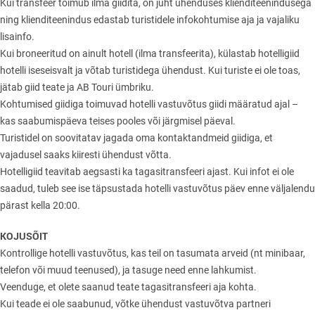
Kui transfeer toimub ilma giidita, on juht ühenduses klienditeenindusega
ning klienditeenindus edastab turistidele infokohtumise aja ja vajaliku
lisainfo.
Kui broneeritud on ainult hotell (ilma transfeerita), külastab hotelligiid
hotelli iseseisvalt ja võtab turistidega ühendust. Kui turiste ei ole toas,
jätab giid teate ja AB Touri ümbriku.
Kohtumised giidiga toimuvad hotelli vastuvõtus giidi määratud ajal –
kas saabumispäeva teises pooles või järgmisel päeval.
Turistidel on soovitatav jagada oma kontaktandmeid giidiga, et
vajadusel saaks kiiresti ühendust võtta.
Hotelligiid teavitab aegsasti ka tagasitransfeeri ajast. Kui infot ei ole
saadud, tuleb see ise täpsustada hotelli vastuvõtus päev enne väljalendu
pärast kella 20:00.
KOJUSÕIT
Kontrollige hotelli vastuvõtus, kas teil on tasumata arveid (nt minibaar,
telefon või muud teenused), ja tasuge need enne lahkumist.
Veenduge, et olete saanud teate tagasitransfeeri aja kohta.
Kui teade ei ole saabunud, võtke ühendust vastuvõtva partneri