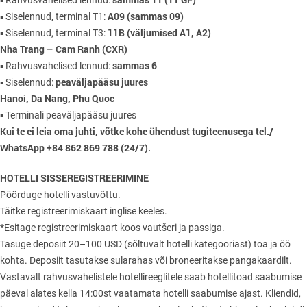
▪ Rahvusvahelised lennud:
A09 (sammas 09)
▪ Siselennud, terminal T1:
11B (väljumised A1, A2)
▪ Siselennud, terminal T3:
Nha Trang – Cam Ranh (CXR)
sammas 6
▪ Rahvusvahelised lennud:
peaväljapääsu juures
▪ Siselennud:
Hanoi, Da Nang, Phu Quoc
▪ Terminali peaväljapääsu juures
Kui te ei leia oma juhti, võtke kohe ühendust tugiteenusega tel./
WhatsApp +84 862 869 788 (24/7).
HOTELLI SISSEREGISTREERIMINE
Pöörduge hotelli vastuvõttu.
Täitke registreerimiskaart inglise keeles.
*Esitage registreerimiskaart koos vautšeri ja passiga.
Tasuge deposiit 20–100 USD (sõltuvalt hotelli kategooriast) toa ja öö
kohta. Deposiit tasutakse sularahas või broneeritakse pangakaardilt.
Vastavalt rahvusvahelistele hotellireeglitele saab hotellitoad saabumise
päeval alates kella 14:00st vaatamata hotelli saabumise ajast. Kliendid,