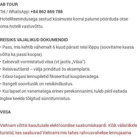
AB TOUR
+84 862 869 788
Tel / WhatsApp:
Hotelliteenindusega seotud küsimuste korral palume pöörduda otse
oma hotelli vastuvõttu.
REISIKS VAJALIKUD DOKUMENDID
• Pass, mis kehtib vähemalt 6 kuud pärast reisi lõppu (soovitame kaasa
võtta ka passi koopia).
• Eelnevalt vormistatud viisa (vt jaotis „Viisa“)
• Reisivautšerid – välja prinditud 3s eksemplaris.
• Edasi-tagasi lennupiletid fikseeritud kuupäevadega.
• Rangelt soovituslik on reisikindlustus.
• Kui lapsel on vanematega erinev perekonnanimi, tuleb piiril esitada
inglise keelde tõlgitud sünnitunnistus.
VIISA
Vietnam võttis kasutusele elektroonilise saabumiskaardi. Kõik välisriikide
turistid, kes saabuvad Vietnami mis tahes rahvusvahelise lennujaama