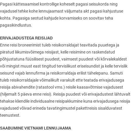
Pagasi kättesaamisel kontrollige koheselt pagasi seisukorda ning
vajadusel tehke kohe lennujaamast väljumata akt pagasi kahjustuse
kohta. Pagasiga seotud kahjude korvamiseks on soovitav teha
pagasikindlustus.
ERIVAJADUSTEGA REISIJAD
Enne reisi broneerimist tuleb reisikorraldajat teavitada puuetega ja
piiratud liikumisvõimega reisijast, kelle reisimine on raskendatud
põhjustatuna füüsilisest puudest, vaimsest puudest või kõrvalekaldest
või mingist muust east tingitud tervislikust eriseisundist ja kelle tervislik
seisund vajab lennufirma ja reisikorraldaja erilist tähelepanu. Samuti
tuleb reisikorraldajale võimalikult varakult ette teatada erivajadusega
reisija abivahendite (ratastool vms.) reisile kaasavõtmise vajadusest
(hiljemalt 5 päeva enne reisi). Reisija puudest või erivajadustest lähtuvalt
tehakse kliendile individuaalne reisipakkumine kuna erivajadusega reisija
vajadused võivad erineda tavatingimustel pakettreisis sisalduvatest
teenustest.
SAABUMINE VIETNAMI LENNUJAAMA