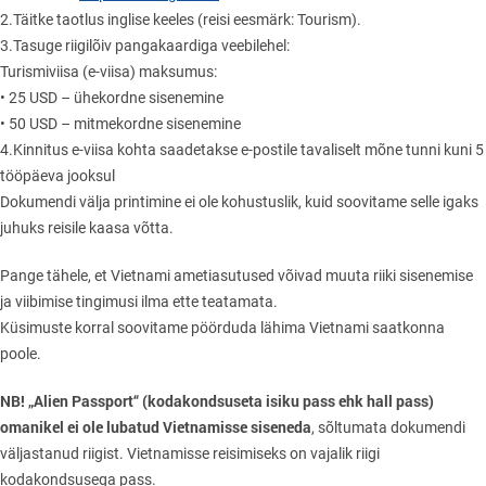
2.Täitke taotlus inglise keeles (reisi eesmärk: Tourism).
3.Tasuge riigilõiv pangakaardiga veebilehel:
Turismiviisa (e-viisa) maksumus:
• 25 USD – ühekordne sisenemine
• 50 USD – mitmekordne sisenemine
4.Kinnitus e-viisa kohta saadetakse e-postile tavaliselt mõne tunni kuni 5
tööpäeva jooksul
Dokumendi välja printimine ei ole kohustuslik, kuid soovitame selle igaks
juhuks reisile kaasa võtta.
Pange tähele, et Vietnami ametiasutused võivad muuta riiki sisenemise
ja viibimise tingimusi ilma ette teatamata.
Küsimuste korral soovitame pöörduda lähima Vietnami saatkonna
poole.
NB! „Alien Passport“ (kodakondsuseta isiku pass ehk hall pass)
omanikel ei ole lubatud Vietnamisse siseneda
, sõltumata dokumendi
väljastanud riigist. Vietnamisse reisimiseks on vajalik riigi
kodakondsusega pass.