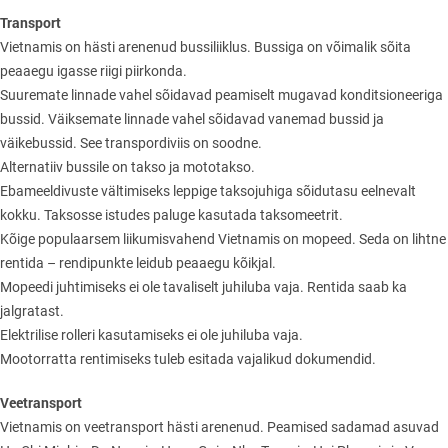
Transport
Vietnamis on hästi arenenud bussiliiklus. Bussiga on võimalik sõita
peaaegu igasse riigi piirkonda.
Suuremate linnade vahel sõidavad peamiselt mugavad konditsioneeriga
bussid. Väiksemate linnade vahel sõidavad vanemad bussid ja
väikebussid. See transpordiviis on soodne.
Alternatiiv bussile on takso ja mototakso.
Ebameeldivuste vältimiseks leppige taksojuhiga sõidutasu eelnevalt
kokku. Taksosse istudes paluge kasutada taksomeetrit.
Kõige populaarsem liikumisvahend Vietnamis on mopeed. Seda on lihtne
rentida – rendipunkte leidub peaaegu kõikjal.
Mopeedi juhtimiseks ei ole tavaliselt juhiluba vaja. Rentida saab ka
jalgratast.
Elektrilise rolleri kasutamiseks ei ole juhiluba vaja.
Mootorratta rentimiseks tuleb esitada vajalikud dokumendid.
Veetransport
Vietnamis on veetransport hästi arenenud. Peamised sadamad asuvad