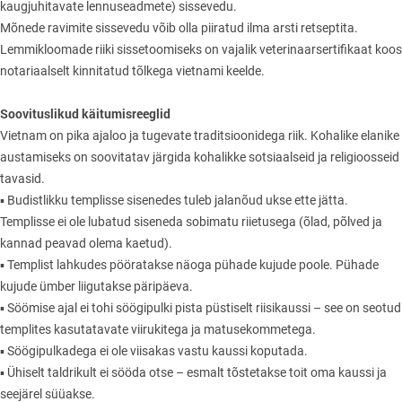
kaugjuhitavate lennuseadmete) sissevedu.
Mõnede ravimite sissevedu võib olla piiratud ilma arsti retseptita.
Lemmikloomade riiki sissetoomiseks on vajalik veterinaarsertifikaat koos
notariaalselt kinnitatud tõlkega vietnami keelde.
Soovituslikud käitumisreeglid
Vietnam on pika ajaloo ja tugevate traditsioonidega riik. Kohalike elanike
austamiseks on soovitatav järgida kohalikke sotsiaalseid ja religioosseid
tavasid.
▪ Budistlikku templisse sisenedes tuleb jalanõud ukse ette jätta.
Templisse ei ole lubatud siseneda sobimatu riietusega (õlad, põlved ja
kannad peavad olema kaetud).
▪ Templist lahkudes pööratakse näoga pühade kujude poole. Pühade
kujude ümber liigutakse päripäeva.
▪ Söömise ajal ei tohi söögipulki pista püstiselt riisikaussi – see on seotud
templites kasutatavate viirukitega ja matusekommetega.
▪ Söögipulkadega ei ole viisakas vastu kaussi koputada.
▪ Ühiselt taldrikult ei sööda otse – esmalt tõstetakse toit oma kaussi ja
seejärel süüakse.