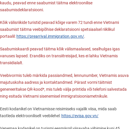
kaudu, peavad enne saabumist täitma elektroonilise
saabumisdeklaratsiooni.
Kõik välisriikide turistid peavad kõige varem 72 tundi enne Vietnami
saabumist täitma veebipõhise deklaratsiooni spetsiaalsel riiklikul
portaalil:
https://prearrival.immigration.gov.vn/
.
Saabumiskaardi peavad täitma kõik välismaalased, sealhulgas igas
vanuses lapsed. Erandiks on transiitreisijad, kes ei lahku Vietnamis
transiidialalt.
Veebivormis tuleb märkida passiandmed, lennunumber, Vietnamis asuva
majutuskoha aadress ja kontaktandmed. Pärast vormi täitmist
genereeritakse QR-kood*, mis tuleb välja printida või telefoni salvestada
ning esitada Vietnami sisenemisel immigratsiooniametnikule.
Eesti kodanikel on Vietnamisse reisimiseks vajalik viisa, mida saab
taotleda elektrooniliselt veebilehel:
https://evisa.gov.vn/
Venemaa kodanikel on turismi eesmärgil viisavaba viibimine kuni 45