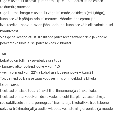
Olge ettevaatlik tänava- ja rannamüüjatelt toitu ostes, kuna esineb
toidumürgistuse oht.
Olge kuuma ilmaga ettevaatlik väga külmade jookidega (eriti jääga),
kuna see võib põhjustada külmetuse. Pöörake tähelepanu jää
kvaliteedile – soovitatav on jääst loobuda, kuna see võib olla valmistatud
kraaniveest.
Vältige päikesepõletust. Kasutage päikesekaitsevahendeid ja kandke
peakatet ka lühiajalisel päikese käes viibimisel.
Toll
Lubatud on tollimaksuvabalt sisse tuua:
• kangeid alkohoolseid jooke – kuni 1,5 l
• veini või muid kuni 22% alkoholisisaldusega jooke – kuni 2 l
Toiduaineid võib sisse tuua koguses, mis on mõeldud isiklikuks
tarbimiseks.
Keelatud on sisse tuua: värsket liha, linnumune ja värsket kala.
Keelatud on narkootikumide, relvade, tuleohtlike, plahvatusohtlike ja
radioaktiivsete ainete, pornograafilise materjali, kohalikke traditsioone
solvava trükimaterjali ja audio-/videosalvestiste ning droonide (ja muude