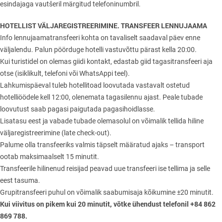
esindajaga vautšeril märgitud telefoninumbril.
HOTELLIST VÄLJAREGISTREERIMINE. TRANSFEER LENNUJAAMA
Info lennujaamatransfeeri kohta on tavaliselt saadaval päev enne
väljalendu. Palun pöörduge hotelli vastuvõttu pärast kella 20:00.
Kui turistidel on olemas giidi kontakt, edastab giid tagasitransfeeri aja
otse (isiklikult, telefoni või WhatsAppi teel).
Lahkumispäeval tuleb hotellitoad loovutada vastavalt ostetud
hotelliöödele kell 12:00, olenemata tagasilennu ajast. Peale tubade
loovutust saab pagasi paigutada pagasihoidlasse.
Lisatasu eest ja vabade tubade olemasolul on võimalik tellida hiline
väljaregistreerimine (late check-out).
Palume olla transfeeriks valmis täpselt määratud ajaks – transport
ootab maksimaalselt 15 minutit.
Transfeerile hilinenud reisijad peavad uue transfeeri ise tellima ja selle
eest tasuma.
Grupitransfeeri puhul on võimalik saabumisaja kõikumine ±20 minutit.
Kui viivitus on pikem kui 20 minutit, võtke ühendust telefonil +84 862
869 788.