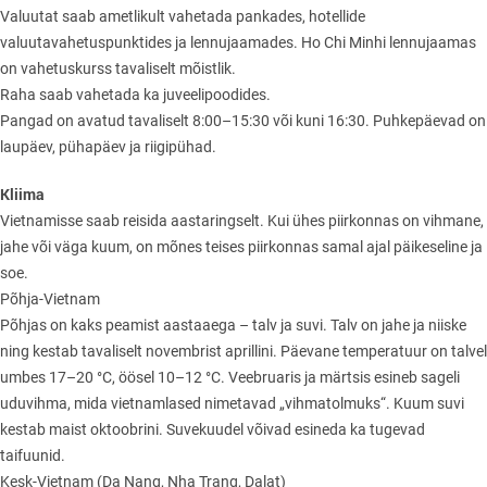
Valuutat saab ametlikult vahetada pankades, hotellide
valuutavahetuspunktides ja lennujaamades. Ho Chi Minhi lennujaamas
on vahetuskurss tavaliselt mõistlik.
Raha saab vahetada ka juveelipoodides.
Pangad on avatud tavaliselt 8:00–15:30 või kuni 16:30. Puhkepäevad on
laupäev, pühapäev ja riigipühad.
Kliima
Vietnamisse saab reisida aastaringselt. Kui ühes piirkonnas on vihmane,
jahe või väga kuum, on mõnes teises piirkonnas samal ajal päikeseline ja
soe.
Põhja-Vietnam
Põhjas on kaks peamist aastaaega – talv ja suvi. Talv on jahe ja niiske
ning kestab tavaliselt novembrist aprillini. Päevane temperatuur on talvel
umbes 17–20 °C, öösel 10–12 °C. Veebruaris ja märtsis esineb sageli
uduvihma, mida vietnamlased nimetavad „vihmatolmuks“. Kuum suvi
kestab maist oktoobrini. Suvekuudel võivad esineda ka tugevad
taifuunid.
Kesk-Vietnam (Da Nang, Nha Trang, Dalat)