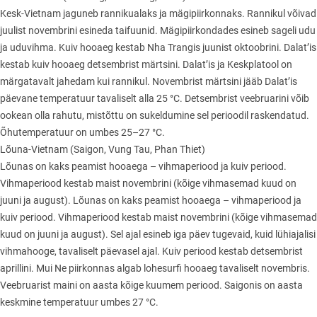
Kesk-Vietnam jaguneb rannikualaks ja mägipiirkonnaks. Rannikul võivad
juulist novembrini esineda taifuunid. Mägipiirkondades esineb sageli udu
ja uduvihma. Kuiv hooaeg kestab Nha Trangis juunist oktoobrini. Dalat’is
kestab kuiv hooaeg detsembrist märtsini. Dalat’is ja Keskplatool on
märgatavalt jahedam kui rannikul. Novembrist märtsini jääb Dalat’is
päevane temperatuur tavaliselt alla 25 °C. Detsembrist veebruarini võib
ookean olla rahutu, mistõttu on sukeldumine sel perioodil raskendatud.
Õhutemperatuur on umbes 25–27 °C.
Lõuna-Vietnam (Saigon, Vung Tau, Phan Thiet)
Lõunas on kaks peamist hooaega – vihmaperiood ja kuiv periood.
Vihmaperiood kestab maist novembrini (kõige vihmasemad kuud on
juuni ja august). Lõunas on kaks peamist hooaega – vihmaperiood ja
kuiv periood. Vihmaperiood kestab maist novembrini (kõige vihmasemad
kuud on juuni ja august). Sel ajal esineb iga päev tugevaid, kuid lühiajalisi
vihmahooge, tavaliselt päevasel ajal. Kuiv periood kestab detsembrist
aprillini. Mui Ne piirkonnas algab lohesurfi hooaeg tavaliselt novembris.
Veebruarist maini on aasta kõige kuumem periood. Saigonis on aasta
keskmine temperatuur umbes 27 °C.