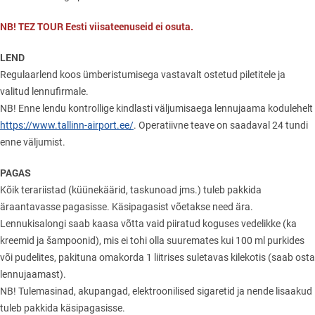
NB! TEZ TOUR Eesti viisateenuseid ei osuta.
LEND
Regulaarlend koos ümberistumisega vastavalt ostetud piletitele ja
valitud lennufirmale.
NB! Enne lendu kontrollige kindlasti väljumisaega lennujaama kodulehelt
https://www.tallinn-airport.ee/
. Operatiivne teave on saadaval 24 tundi
enne väljumist.
PAGAS
Kõik terariistad (küünekäärid, taskunoad jms.) tuleb pakkida
äraantavasse pagasisse. Käsipagasist võetakse need ära.
Lennukisalongi saab kaasa võtta vaid piiratud koguses vedelikke (ka
kreemid ja šampoonid), mis ei tohi olla suuremates kui 100 ml purkides
või pudelites, pakituna omakorda 1 liitrises suletavas kilekotis (saab osta
lennujaamast).
NB! Tulemasinad, akupangad, elektroonilised sigaretid ja nende lisaakud
tuleb pakkida käsipagasisse.