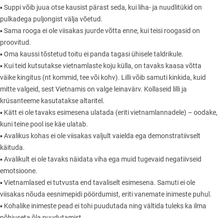
▪ Suppi võib juua otse kausist pärast seda, kui liha- ja nuudlitükid on
pulkadega puljongist välja võetud.
▪ Sama rooga ei ole viisakas juurde võtta enne, kui teisi roogasid on
proovitud.
▪ Oma kaussi tõstetud toitu ei panda tagasi ühisele taldrikule.
▪ Kui teid kutsutakse vietnamlaste koju külla, on tavaks kaasa võtta
väike kingitus (nt kommid, tee või kohv). Lilli võib samuti kinkida, kuid
mitte valgeid, sest Vietnamis on valge leinavärv. Kollaseid lilli ja
krüsanteeme kasutatakse altaritel.
▪ Kätt ei ole tavaks esimesena ulatada (eriti vietnamlannadele) – oodake,
kuni teine pool ise käe ulatab.
▪ Avalikus kohas ei ole viisakas valjult vaielda ega demonstratiivselt
käituda.
▪ Avalikult ei ole tavaks näidata viha ega muid tugevaid negatiivseid
emotsioone.
▪ Vietnamlased ei tutvusta end tavaliselt esimesena. Samuti ei ole
viisakas nõuda eesnimepidi pöördumist, eriti vanemate inimeste puhul.
▪ Kohalike inimeste pead ei tohi puudutada ning vältida tuleks ka ilma
põhjuseta õla puudutamist.