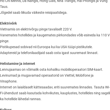
Ho Chi Minhis, Da Nangis, Hong Gais, Nha Trangis, Hai Phongis ja Vung
Taus.
Jõgedel saab liikuda väikeste reisipaatidega.
Elektrivõrk
Vietnamis on elektrivõrgu pinge tavaliselt 220 V.
Vanemates hotellides ja kaugemates piirkondades võib esineda ka 110 V
pinge.
Pistikupesad sobivad nii Euroopa kui ka USA tüüpi pistikutele.
Adaptereid ja telefonilaadijaid saab osta igast suuremast linnast.
Helistamine ja internet
Lennujaamas on võimalik osta kohaliku mobiilioperaatori SIM-kaart.
Levinumad ja mugavamad operaatorid on Viettel, Mobifone ja
Vinaphone.
Internet on laialdaselt kättesaadav, eriti suuremates linnades. Tasuta Wi-
Fi-ühendust saab kasutada kohvikutes, kauplustes, hotellides ning sageli
ka hotellide lähedal rannas.
Kultuur