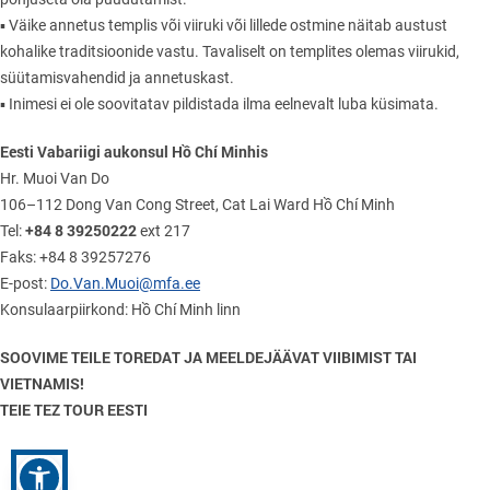
▪ Väike annetus templis või viiruki või lillede ostmine näitab austust
kohalike traditsioonide vastu. Tavaliselt on templites olemas viirukid,
süütamisvahendid ja annetuskast.
▪ Inimesi ei ole soovitatav pildistada ilma eelnevalt luba küsimata.
Eesti Vabariigi aukonsul Hồ Chí Minhis
Hr. Muoi Van Do
106–112 Dong Van Cong Street, Cat Lai Ward Hồ Chí Minh
+84 8 39250222
Tel:
ext 217
Faks: +84 8 39257276
E-post:
Do.Van.Muoi@mfa.ee
Konsulaarpiirkond: Hồ Chí Minh linn
SOOVIME TEILE TOREDAT JA MEELDEJÄÄVAT VIIBIMIST TAI
VIETNAMIS!
TEIE TEZ TOUR EESTI