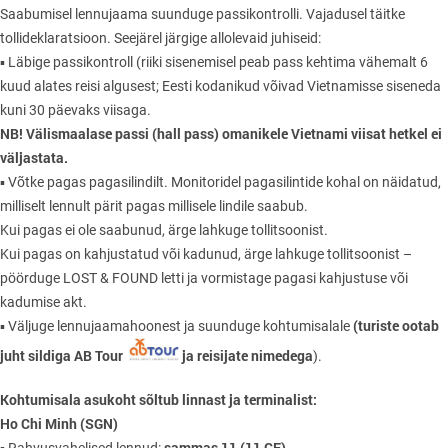
Saabumisel lennujaama suunduge passikontrolli. Vajadusel täitke
tollideklaratsioon. Seejärel järgige allolevaid juhiseid:
▪ Läbige passikontroll (riiki sisenemisel peab pass kehtima vähemalt 6
kuud alates reisi algusest; Eesti kodanikud võivad Vietnamisse siseneda
kuni 30 päevaks viisaga.
NB! Välismaalase passi (hall pass) omanikele Vietnami viisat hetkel ei
väljastata.
▪ Võtke pagas pagasilindilt. Monitoridel pagasilintide kohal on näidatud,
milliselt lennult pärit pagas millisele lindile saabub.
Kui pagas ei ole saabunud, ärge lahkuge tollitsoonist.
Kui pagas on kahjustatud või kadunud, ärge lahkuge tollitsoonist –
pöörduge LOST & FOUND letti ja vormistage pagasi kahjustuse või
kadumise akt.
(turiste ootab
▪ Väljuge lennujaamahoonest ja suunduge kohtumisalale
juht sildiga AB Tour
ja reisijate nimedega
).
Kohtumisala asukoht sõltub linnast ja terminalist:
Ho Chi Minh (SGN)
sammas 11 (11 GF)