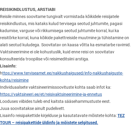
REISIKINDLUSTUS, ARSTIABI
Reisile minnes soovitame tungivalt vormistada kõikidele reisijatele
reisikindlustus, mis kataks kulud tervisega seotud juhtumite, pagasi
kadumise, varguse või rikkumisega seotud juhtumite korral, kui ka
reisitõrke korral, kuna kõikide pakettreiside muutmine ja tühistamine on
alati seotud kuludega. Soovitatav on kaasa võtta ka esmatarbe ravimid.
Vaktsineerimine ei ole kohustuslik, kuid enne reisi on soovitatav
konsulteerida troopilise või reisimeditsiini arstiga.
Lisainfo:
h
ttps://www.terviseamet.ee/nakkushaigused/info-nakkushaiguste-
kohta/reisimine
Individuaalsete vaktsineerimissoovituste kohta saab infot ka:
https://vaktsineeri.ee/et/reisivaktsineerimine-ja-ennetus
Looduses viibides tuleb end kaitsta sääsehammustuste eest.
Juua soovitatakse ainult pudelivett.
TEZ
Lisainfo reisipakettide kirjelduse ja kasutatavate mõistete kohta:
TOUR – reisipakettide üldinfo ja mõistete selgitused.