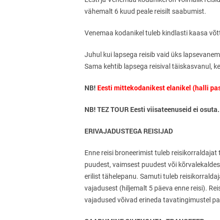
vähemalt 6 kuud peale reisilt saabumist.
Venemaa kodanikel tuleb kindlasti kaasa võtta
Juhul kui lapsega reisib vaid üks lapsevanem
Sama kehtib lapsega reisival täiskasvanul, kes
NB!
Eesti mittekodanikest elanikel (halli pa
NB! TEZ TOUR Eesti viisateenuseid ei osuta.
ERIVAJADUSTEGA REISIJA
D
Enne reisi broneerimist tuleb reisikorraldajat
puudest, vaimsest puudest või kõrvalekaldest v
erilist tähelepanu. Samuti tuleb reisikorralda
vajadusest (hiljemalt 5 päeva enne reisi). Rei
vajadused võivad erineda tavatingimustel pak