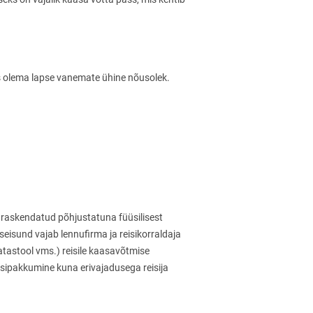
as olema lapse vanemate ühine nõusolek.
on raskendatud põhjustatuna füüsilisest
 seisund vajab lennufirma ja reisikorraldaja
ratastool vms.) reisile kaasavõtmise
reisipakkumine kuna erivajadusega reisija