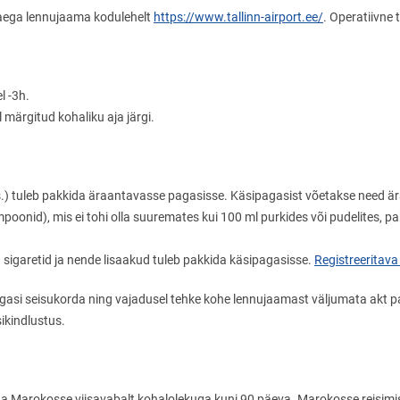
isaega lennujaama kodulehelt
https://www.tallinn-airport.ee/
. Operatiivne 
l -3h.
 märgitud kohaliku aja järgi.
s.) tuleb pakkida äraantavasse pagasisse. Käsipagasist võetakse need ä
poonid), mis ei tohi olla suuremates kui 100 ml purkides või pudelites, pa
sigaretid ja nende lisaakud tuleb pakkida käsipagasisse.
Registreeritava
agasi seisukorda ning vajadusel tehke kohe lennujaamast väljumata akt 
ikindlustus.
da Marokosse viisavabalt kohalolekuga kuni 90 päeva. Marokosse reisimis