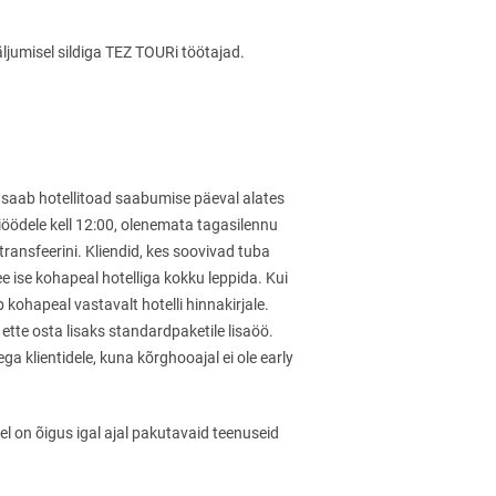
jumisel sildiga TEZ TOURi töötajad.
ele saab hotellitoad saabumise päeval alates
iöödele kell 12:00, olenemata tagasilennu
transfeerini. Kliendid, kes soovivad tuba
e ise kohapeal hotelliga kokku leppida. Kui
kohapeal vastavalt hotelli hinnakirjale.
ette osta lisaks standardpaketile lisaöö.
ega klientidele, kuna kõrghooajal ei ole
early
el on õigus igal ajal pakutavaid teenuseid