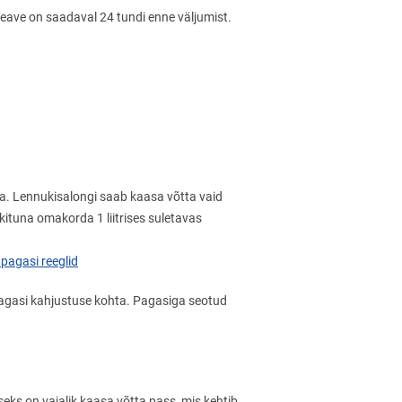
teave on saadaval 24 tundi enne väljumist.
ra. Lennukisalongi saab kaasa võtta vaid
kituna omakorda 1 liitrises suletavas
 pagasi reeglid
pagasi kahjustuse kohta. Pagasiga seotud
eks on vajalik kaasa võtta pass, mis kehtib