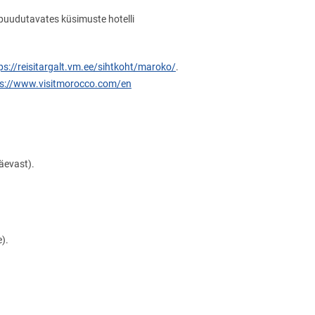
 puudutavates küsimuste hotelli
ps://reisitargalt.vm.ee/sihtkoht/maroko/
.
ps://www.visitmorocco.com/en
äevast).
e).