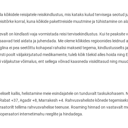
 kõikidele reisijatele reisikindlustus, mis kataks kulud tervisega seotud
eisitõrke korral, kuna kõikide pakettreiside muutmine ja tühistamine on al
nevalt on kindlasti vaja vormistada reisi tervisekindlustus. Kui te peaksite 
avad teid aidata ja juhendada. Me oleme kõikides regioonides leidnud ar
glina ei pea seetõttu kohapeal rahalisi makseid tegema, kindlustusselts j
ti poolt väljakirjutatud medikamente, tuleb kõik tšekid alles hoida ning E
ti väljakutse võimalus, ent sellega võivad kaasneda visiiditasud ning mu
eliselt kallis, helistamine meie esindajatele on tunduvalt taskukohasem. N
da Rabat +37, Agadir +8, Marrakesh +4. Rahvusvaheliste kõnede tegemiseks
atorilt tellima rahvusvahelise teenuse. Roaming hinnad on vastavalt mobi
operaatori internetimahu reeglite ja hindadega.