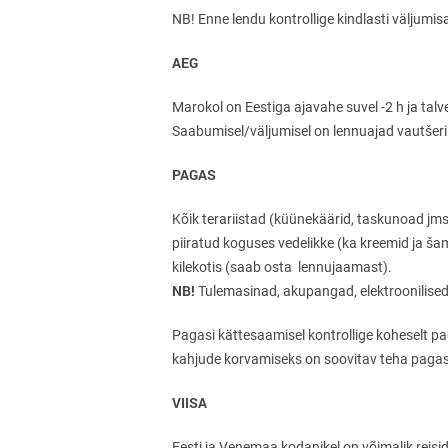
NB! Enne lendu kontrollige kindlasti väljum
AEG
Marokol on Eestiga ajavahe suvel -2 h ja talve
Saabumisel/väljumisel on lennuajad vautšeril
PAGAS
Kõik terariistad (küünekäärid, taskunoad jm
piiratud koguses vedelikke (ka kreemid ja šam
kilekotis (saab osta lennujaamast).
NB!
Tulemasinad, akupangad, elektroonilised 
Pagasi kättesaamisel kontrollige koheselt p
kahjude korvamiseks on soovitav teha pagas
VIISA
Eesti ja Venemaa kodanikel on võimalik reisi