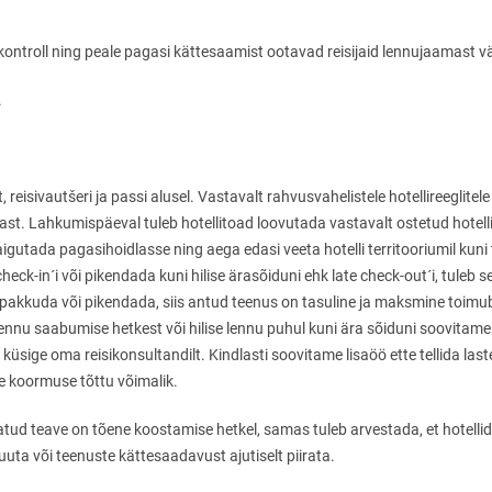
troll ning peale pagasi kättesaamist ootavad reisijaid lennujaamast väl
.
t, reisivautšeri ja passi alusel. Vastavalt rahvusvahelistele hotellireeglit
ast. Lahkumispäeval tuleb hotellitoad loovutada vastavalt ostetud hotell
gutada pagasihoidlasse ning aega edasi veeta hotelli territooriumil kuni 
check-in´i
või pikendada kuni hilise ärasõiduni ehk
late check-out´i,
tuleb se
 pakkuda või pikendada, siis antud teenus on tasuline ja maksmine toimub 
lennu saabumise hetkest või hilise lennu puhul kuni ära sõiduni soovitame 
 küsige oma reisikonsultandilt. Kindlasti soovitame lisaöö ette tellida last
re koormuse tõttu võimalik.
tatud teave on tõene koostamise hetkel, samas tuleb arvestada, et hotellid
uta või teenuste kättesaadavust ajutiselt piirata.