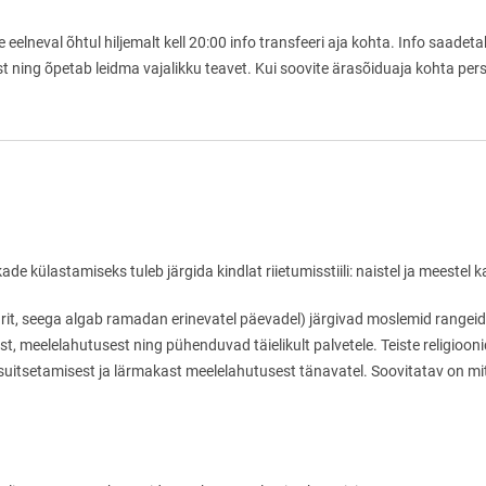
e eelneval õhtul hiljemalt kell 20:00 info transfeeri aja kohta. Info saadet
ust ning õpetab leidma vajalikku teavet. Kui soovite ärasõiduaja kohta pers
de külastamiseks tuleb järgida kindlat riietumisstiili: naistel ja meestel k
rit, seega algab ramadan erinevatel päevadel) järgivad moslemid rangeid
, meelelahutusest ning pühenduvad täielikult palvetele. Teiste religiooni
uitsetamisest ja lärmakast meelelahutusest tänavatel. Soovitatav on mitt