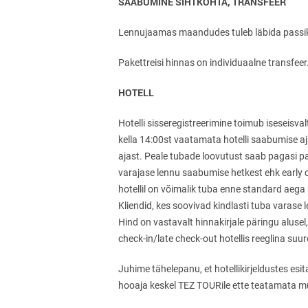
SAABUMINE SIHTKOHTA, TRANSFEER
Lennujaamas maandudes tuleb läbida passikon
Pakettreisi hinnas on individuaalne transfeer
HOTELL
Hotelli sisseregistreerimine toimub iseseisval
kella 14:00st vaatamata hotelli saabumise aj
ajast. Peale tubade loovutust saab pagasi pai
varajase lennu saabumise hetkest ehk
early 
hotellil on võimalik tuba enne standard aega
Kliendid, kes soovivad kindlasti tuba varase 
Hind on vastavalt hinnakirjale päringu alusel,
check-in/late check-
out hotellis reeglina suu
Juhime tähelepanu, et hotellikirjeldustes esi
hooaja keskel TEZ TOURile ette teatamata mu