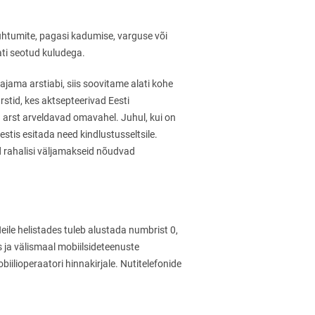
 juhtumite, pagasi kadumise, varguse või
ati seotud kuludega.
vajama arstiabi, siis soovitame alati kohe
stid, kes aktsepteerivad Eesti
a arst arveldavad omavahel. Juhul, kui on
estis esitada need kindlustusseltsile.
ud rahalisi väljamakseid nõudvad
eile helistades tuleb alustada numbrist 0,
 ja välismaal mobiilsideteenuste
ilioperaatori hinnakirjale. Nutitelefonide