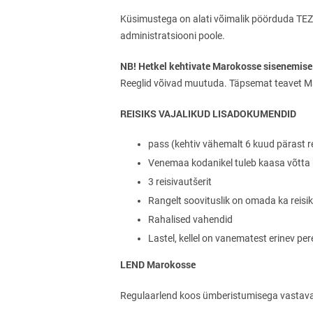
Küsimustega on alati võimalik pöörduda TEZ T
administratsiooni poole.
NB! Hetkel kehtivate Marokosse sisenemise 
Reeglid võivad muutuda. Täpsemat teavet Mar
REISIKS VAJALIKUD LISADOKUMENDID
pass (kehtiv vähemalt 6 kuud pärast re
Venemaa kodanikel tuleb kaasa võtta k
3 reisivautšerit
Rangelt soovituslik on omada ka reisik
Rahalised vahendid
Lastel, kellel on vanematest erinev pere
LEND Marokosse
Regulaarlend koos ümberistumisega vastavalt 