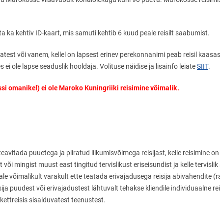
 ka kehtiv ID-kaart, mis samuti kehtib 6 kuud peale reisilt saabumist.
atest või vanem, kellel on lapsest erinev perekonnanimi peab reisil kaas
 ei ole lapse seaduslik hooldaja. Volituse näidise ja lisainfo leiate
SIIT
.
ssi omanikel) ei ole Maroko Kuningriiki reisimine võimalik.
 teavitada puuetega ja piiratud liikumisvõimega reisijast, kelle reisimine 
õi mingist muust east tingitud tervislikust eriseisundist ja kelle tervislik
jale võimalikult varakult ette teatada erivajadusega reisija abivahendite (
sija puudest või erivajadustest lähtuvalt tehakse kliendile individuaalne 
ettreisis sisalduvatest teenustest.