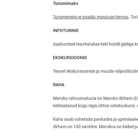
Turismimaks
Turismimaks ei sisaldu majutuse hinnas
. Tu
INFOTUNNID
Saabumisel teavitatakse teid hotelli giidiga k
EKSKURSIOONID
Teavet ekskursioonide ja muude väljasõitude 
RAHA
Maroko rahvusvaluuta on Maroko dirham (Dh, 
kehtestanud kogu riigis ühtse vahetuskursi.
Raha saab vahetada pankades ja spetsiaalse
dirham on 100 santiimi. Marokos on käibel pa