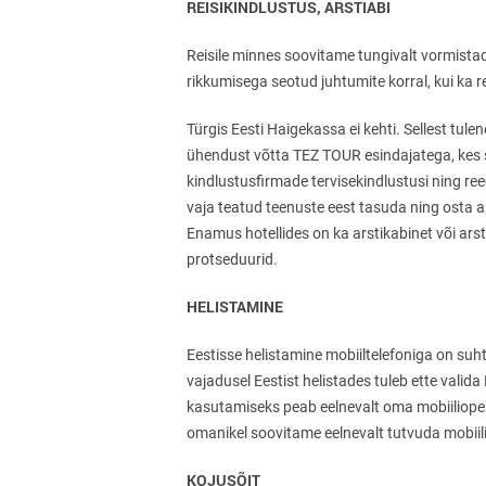
REISIKINDLUSTUS, ARSTIABI
Reisile minnes soovitame tungivalt vormistada
rikkumisega seotud juhtumite korral, kui ka r
Türgis Eesti Haigekassa ei kehti. Sellest tule
ühendust võtta TEZ TOUR esindajatega, kes sa
kindlustusfirmade tervisekindlustusi ning ree
vaja teatud teenuste eest tasuda ning osta ars
Enamus hotellides on ka arstikabinet või ars
protseduurid.
HELISTAMINE
Eestisse helistamine mobiiltelefoniga on suht
vajadusel Eestist helistades tuleb ette vali
kasutamiseks peab eelnevalt oma mobiiliopera
omanikel soovitame eelnevalt tutvuda mobiili
KOJUSÕIT