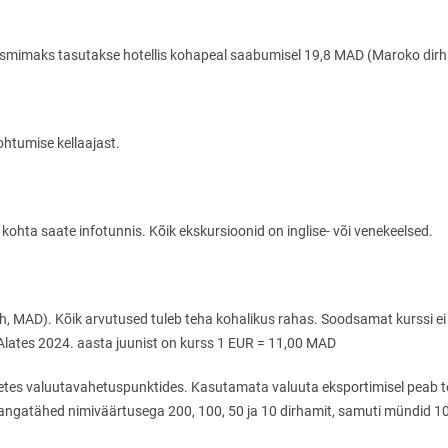
rismimaks tasutakse hotellis kohapeal saabumisel 19,8 MAD (Maroko dirh
ohtumise kellaajast.
kohta saate infotunnis. Kõik ekskursioonid on inglise- või venekeelsed.
MAD). Kõik arvutused tuleb teha kohalikus rahas. Soodsamat kurssi ei ol
 Alates 2024. aasta juunist on kurss 1 EUR = 11,00 MAD
tes valuutavahetuspunktides. Kasutamata valuuta eksportimisel peab te
ngatähed nimiväärtusega 200, 100, 50 ja 10 dirhamit, samuti mündid 10, 5,