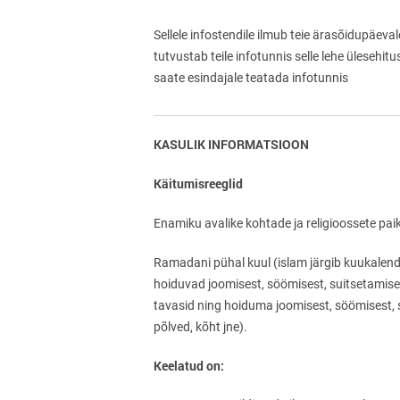
Sellele infostendile ilmub teie ärasõidupäeval
tutvustab teile infotunnis selle lehe ülesehit
saate esindajale teatada infotunnis
KASULIK INFORMATSIOON
Käitumisreeglid
Enamiku avalike kohtade ja religioossete paika
Ramadani pühal kuul (islam järgib kuukalend
hoiduvad joomisest, söömisest, suitsetamisest
tavasid ning hoiduma joomisest, söömisest, s
põlved, kõht jne).
Keelatud on: