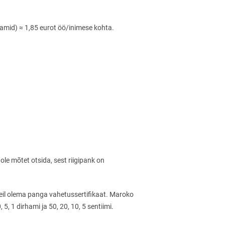
amid) ≈ 1,85 eurot öö/inimese kohta.
e mõtet otsida, sest riigipank on
il olema panga vahetussertifikaat. Maroko
 1 dirhami ja 50, 20, 10, 5 sentiimi.