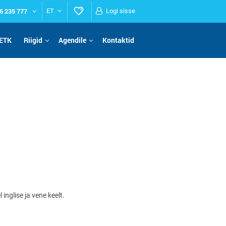
6 235 777
ET
Logi sisse
ETK
Riigid
Agendile
Kontaktid
nglise ja vene keelt.