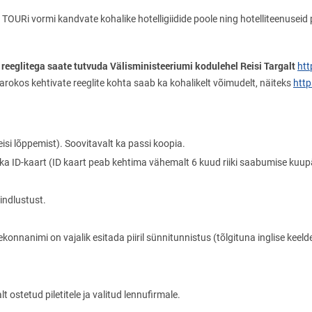
OURi vormi kandvate kohalike hotelligiidide poole ning hotelliteenuseid
reeglitega saate tutvuda Välisministeeriumi kodulehel Reisi Targalt
htt
okos kehtivate reeglite kohta saab ka kohalikelt võimudelt, näiteks
htt
isi lõppemist). Soovitavalt ka passi koopia.
a ID-kaart (ID kaart peab kehtima vähemalt 6 kuud riiki saabumise kuup
indlustust.
konnanimi on vajalik esitada piiril sünnitunnistus (tõlgituna inglise keeld
ostetud piletitele ja valitud lennufirmale.