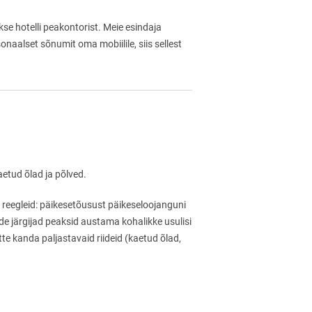
akse hotelli peakontorist. Meie esindaja
onaalset sõnumit oma mobiilile, siis sellest
aetud õlad ja põlved.
 reegleid: päikesetõusust päikeseloojanguni
de järgijad peaksid austama kohalikke usulisi
e kanda paljastavaid riideid (kaetud õlad,