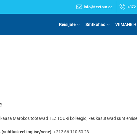
info@teztour.ee
+372 
Reisijale
Sihtkohad
VIIMANE H
!
a kaasa Marokos töötavad TEZ TOURi kolleegid, kes kasutavad suhtlemisel i
(suhtluskeel inglise
/
vene):
+212 66 110 50 23