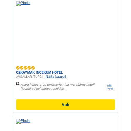
OZKAYMAK INCEKUM HOTEL
Näita kaardil
AVSALLAR, ТÜRGI
Avara haljastatud territooriumiga mereäärne hotell.
loe
veel
Ruumikad heledates toonides...
Vali