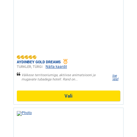
AYDINBEY GOLD DREAMS
Näita kaardil
TURKLER, ТÜRGI
Väikese territooriumiga, aktiivse animatsiooni ja
loe
veel
mugavate tubadega hotell. Rand on...
Vali