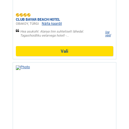
CLUB BAYAR BEACH HOTEL
Näita kaardil
OBAKOY, ТÜRGI
Hea asukoht: Alanya linn suhteliselt lähedal.
loe
veel
Tagasihoidliku eelarvega hotell -...
Vali