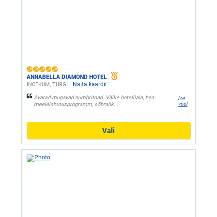
ANNABELLA DIAMOND HOTEL
Näita kaardil
INCEKUM, ТÜRGI
Avarad mugavad numbritoad. Väike hotelliala, hea
loe
veel
meelelahutusprogramm, sõbralik...
Vali