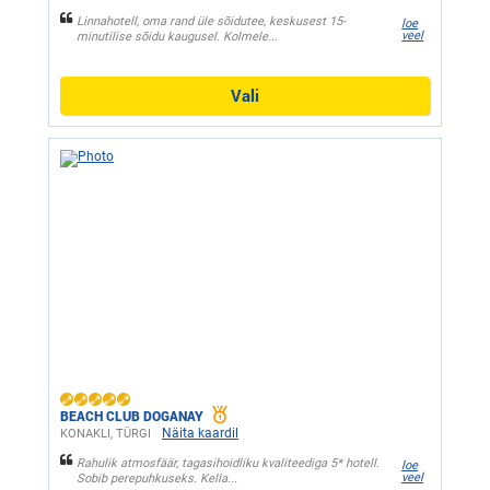
Linnahotell, oma rand üle sõidutee, keskusest 15-
loe
veel
minutilise sõidu kaugusel. Kolmele...
Vali
BEACH CLUB DOGANAY
Näita kaardil
KONAKLI, ТÜRGI
Rahulik atmosfäär, tagasihoidliku kvaliteediga 5* hotell.
loe
veel
Sobib perepuhkuseks. Kella...