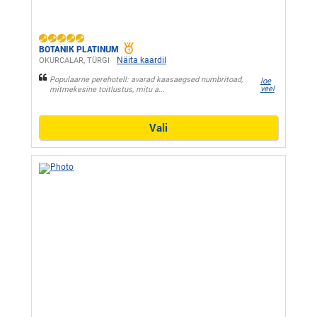
BOTANIK PLATINUM
Näita kaardil
OKURCALAR, ТÜRGI
Populaarne perehotell: avarad kaasaegsed numbritoad,
loe
veel
mitmekesine toitlustus, mitu a...
Vali