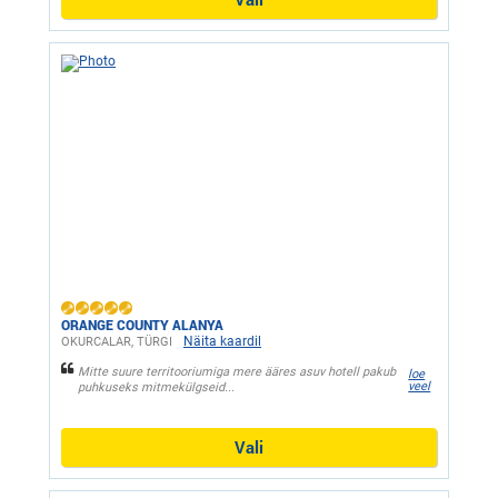
ORANGE COUNTY ALANYA
Näita kaardil
OKURCALAR, ТÜRGI
Mitte suure territooriumiga mere ääres asuv hotell pakub
loe
veel
puhkuseks mitmekülgseid...
Vali