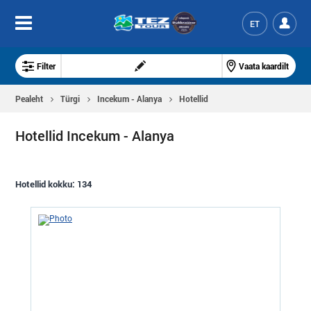
ET
Filter
Vaata kaardilt
Pealeht
Тürgi
Incekum - Alanya
Hotellid
Hotellid Incekum - Alanya
Hotellid kokku:
134