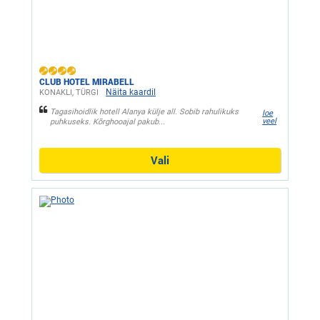
CLUB HOTEL MIRABELL
Näita kaardil
KONAKLI, ТÜRGI
Tagasihoidlik hotell Alanya külje all. Sobib rahulikuks
loe
veel
puhkuseks. Kõrghooajal pakub...
Vali