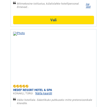
Mitmekesine toitlustus, külalislahke hotellipersonal.
loe
veel
Erinevad...
Vali
HEDEF RESORT HOTEL & SPA
Näita kaardil
KONAKLI, ТÜRGI
Väike hotelliala. Säästlikuks puhkuseks mitte pretensioonikale
kliendile.