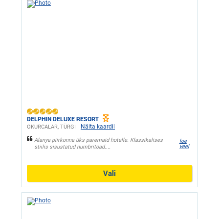
DELPHIN DELUXE RESORT
Näita kaardil
OKURCALAR, ТÜRGI
Alanya piirkonna üks paremaid hotelle. Klassikalises
loe
veel
stiilis sisustatud numbritoad....
Vali