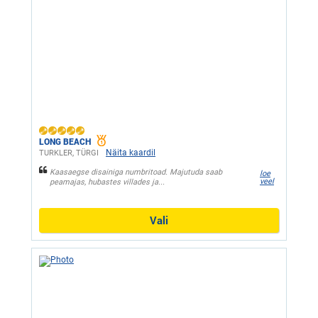
LONG BEACH
Näita kaardil
TURKLER, ТÜRGI
Kaasaegse disainiga numbritoad. Majutuda saab
loe
veel
peamajas, hubastes villades ja...
Vali