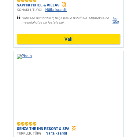
SAPHIR HOTEL & VILLAS
Näita kaardil
KONAKLI, ТÜRGI
Hubased numbritoad, haljastatud hotelliala. Mitmekesine
loe
veel
meelelahutus nii lastele kui...
Vali
SENZA THE INN RESORT & SPA
Näita kaardil
TURKLER, ТÜRGI