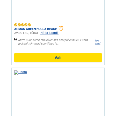
ARMAS GREEN FUGLA BEACH
Näita kaardil
AVSALLAR, ТÜRGI
Mitte suur hotell rahulikumaks perepuhkuseks. Pöeva
loe
veel
jooksul toimuvad sportlikud ja...
Vali