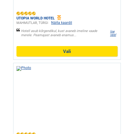
UTOPIA WORLD HOTEL
Näita kaardil
MAHMUTLAR, ТÜRGI
Hotell asub kõrgendikul, kust avaneb imeline vaade
loe
veel
merele. Peamajast avaneb enamus...
Vali