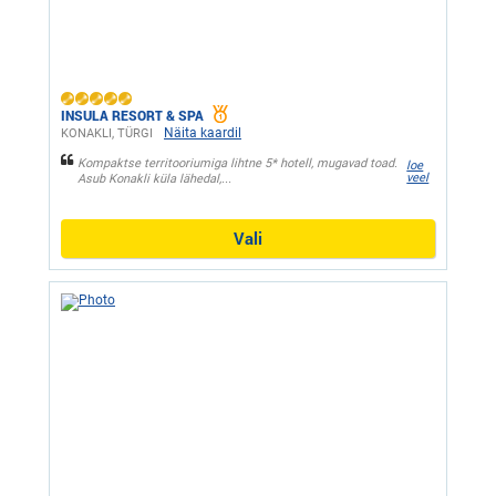
INSULA RESORT & SPA
Näita kaardil
KONAKLI, ТÜRGI
Kompaktse territooriumiga lihtne 5* hotell, mugavad toad.
loe
veel
Asub Konakli küla lähedal,...
Vali