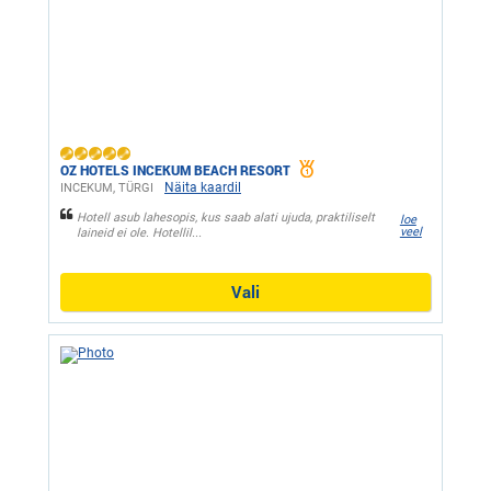
OZ HOTELS INCEKUM BEACH RESORT
Näita kaardil
INCEKUM, ТÜRGI
Hotell asub lahesopis, kus saab alati ujuda, praktiliselt
loe
veel
laineid ei ole. Hotellil...
Vali