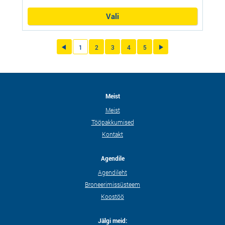
Vali
1
2
3
4
5
Meist
Meist
Tööpakkumised
Kontakt
Agendile
Agendileht
Broneerimissüsteem
Koostöö
Jälgi meid: