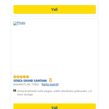
Vali
SENZA GRAND SANTANA
Näita kaardil
MAHMUTLAR, ТÜRGI
Hinna-kvaliteedi suhe paigas, sobib rahulikuks puhkuseks, s.h
koos lastega.
Vali