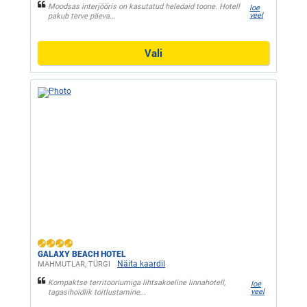
Moodsas interjööris on kasutatud heledaid toone. Hotell
loe
veel
pakub terve päeva...
Vali
GALAXY BEACH HOTEL
Näita kaardil
MAHMUTLAR, ТÜRGI
Kompaktse territooriumiga lihtsakoeline linnahotell,
loe
veel
tagasihoidlik toitlustamine...