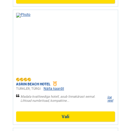
ASRIN BEACH HOTEL
Näita kaardil
TURKLER, ТÜRGI
Madala kvaliteediga hotell, asub linnakärast eemal.
loe
veel
Lihtsad numbritoad, kompaktne...
Vali