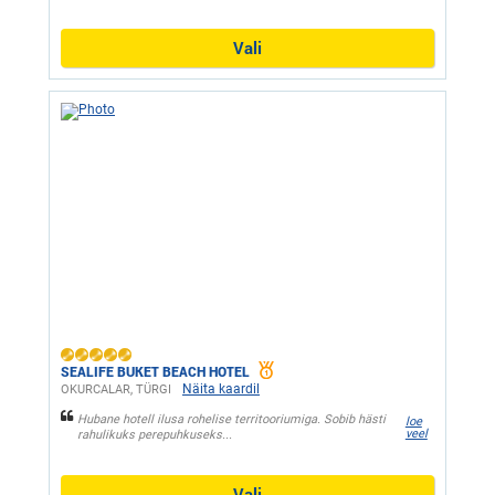
Vali
SEALIFE BUKET BEACH HOTEL
Näita kaardil
OKURCALAR, ТÜRGI
Hubane hotell ilusa rohelise territooriumiga. Sobib hästi
loe
veel
rahulikuks perepuhkuseks...
Vali