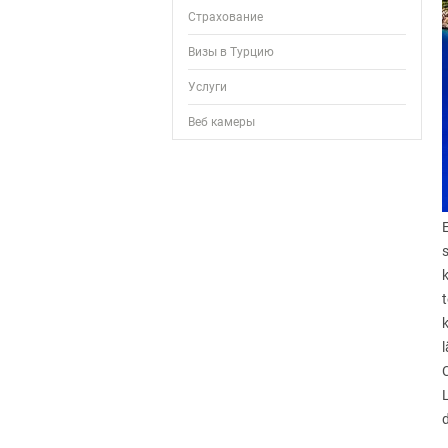
Страхование
Визы в Турцию
Услуги
Веб камеры
t
l