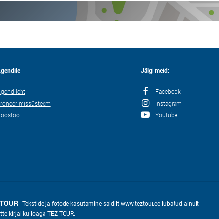
gendile
Jälgi meid:
gendileht
Facebook
roneerimissüsteem
Instagram
Koostöö
Youtube
 TOUR
- Tekstide ja fotode kasutamine saidilt www.teztour.ee lubatud ainult
õtte kirjaliku loaga TEZ TOUR.