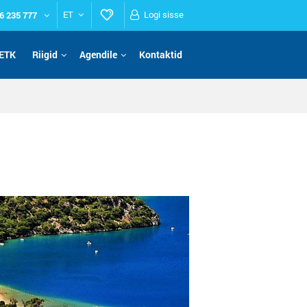
6 235 777
ET
Logi sisse
ETK
Riigid
Agendile
Kontaktid