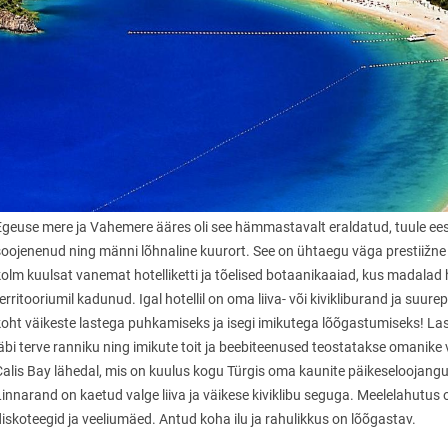
Egeuse mere ja Vahemere ääres oli see hämmastavalt eraldatud, tuule ees
soojenenud ning männi lõhnaline kuurort. See on ühtaegu väga prestiižne
kolm kuulsat vanemat hotelliketti ja tõelised botaanikaaiad, kus madalad h
erritooriumil kadunud. Igal hotellil on oma liiva- või kivikliburand ja suu
koht väikeste lastega puhkamiseks ja isegi imikutega lõõgastumiseks! L
äbi terve ranniku ning imikute toit ja beebiteenused teostatakse omanike v
Calis Bay lähedal, mis on kuulus kogu Türgis oma kaunite päikeseloojangut
Linnarand on kaetud valge liiva ja väikese kiviklibu seguga. Meelelahutus
diskoteegid ja veeliumäed. Antud koha ilu ja rahulikkus on lõõgastav.