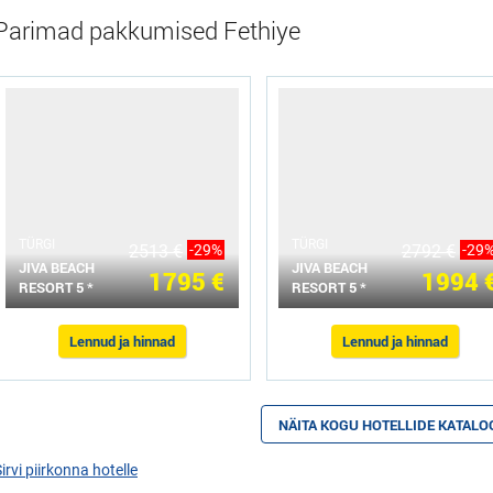
Parimad pakkumised Fethiye
ТÜRGI
ТÜRGI
2513 €
-29%
2792 €
-29
JIVA BEACH
JIVA BEACH
1795 €
1994 
RESORT 5 *
RESORT 5 *
Lennud ja hinnad
Lennud ja hinnad
NÄITA KOGU HOTELLIDE KATALO
irvi piirkonna hotelle