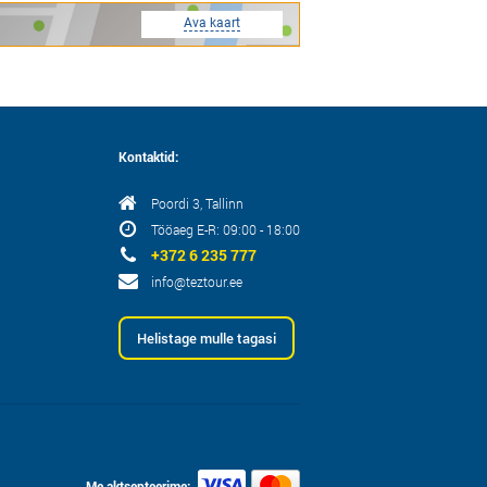
Ava kaart
Kontaktid:
Poordi 3, Tallinn
Tööaeg E-R: 09:00 - 18:00
+372 6 235 777
info@teztour.ee
Helistage mulle tagasi
Me aktsepteerime: