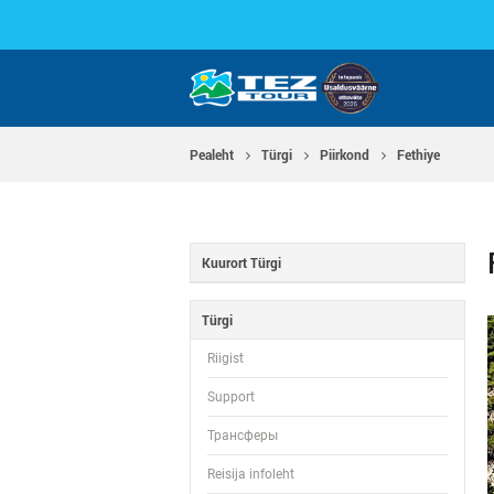
Pealeht
Тürgi
Piirkond
Fethiye
Kuurort Тürgi
Тürgi
Riigist
Support
Трансферы
Reisija infoleht