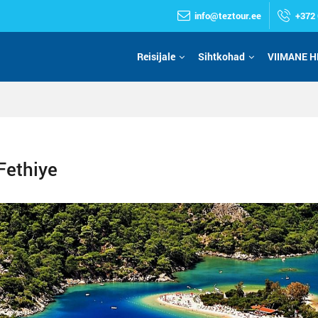
info@teztour.ee
+372 
Reisijale
Sihtkohad
VIIMANE H
Fethiye