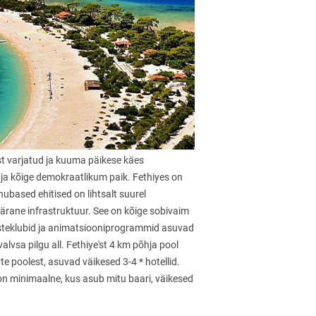
t varjatud ja kuuma päikese käes
 ja kõige demokraatlikum paik. Fethiyes on
ubased ehitised on lihtsalt suurel
repärane infrastruktuur. See on kõige sobivaim
asteklubid ja animatsiooniprogrammid asuvad
alvsa pilgu all. Fethiye'st 4 km põhja pool
e poolest, asuvad väikesed 3-4 * hotellid.
 on minimaalne, kus asub mitu baari, väikesed