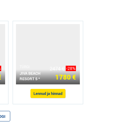
ТÜRGI
%
2474 €
-28%
JIVA BEACH
€
1780 €
RESORT 5 *
Lennud ja hinnad
OGI