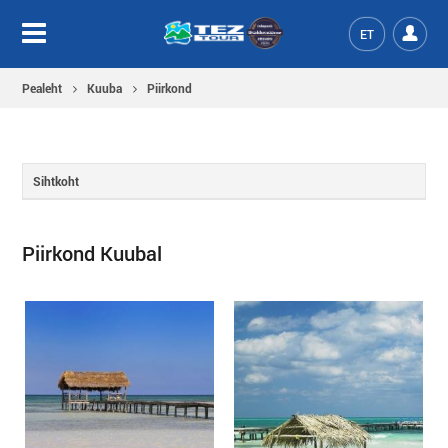
ET
Pealeht
Kuuba
Piirkond
Sihtkoht
Piirkond Kuubal