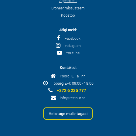
Agendileht
Broneerimissüsteem
Koostöö
Jälgi meid:
Facebook
Instagram
Youtube
Kontaktid:
Poordi 3, Tallinn
Tööaeg E-R: 09:00 - 18:00
+372 6 235 777
info@teztour.ee
Helistage mulle tagasi