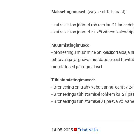
Maksetingimused:
(väljalend Tallinnast):
- kui reisini on jäänud rohkem kui 21 kale
- kui reisini on jäänud 21 või vähem kalend
Muutmistingimused:
- broneeringu muutmine on Reisikorraldaja 
tehtava iga järgneva muudatuse eest hüvitab 
muudatused päringu alusel.
Tühistamistingimused:
- Broneering on trahvivabalt annulleeritav 2
- Broneeringu tühistamisel rohkem kui 21 päe
- Broneeringu tühistamisel 21 päeva või väh
14.05.2025
Prindi välja