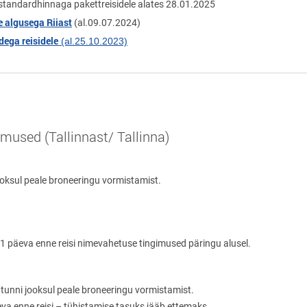
standardhinnaga pakettreisidele alates 28.01.2025
e algusega Riiast
(al.09.07.2024)
dega reisidele
(al.25.10.2023)
imused (Tallinnast/ Tallinna)
ooksul peale broneeringu vormistamist.
21 päeva enne reisi nimevahetuse tingimused päringu alusel.
4 tunni jooksul peale broneeringu vormistamist.
va enne reisi – tühistamise tasuks jääb ettemaks.