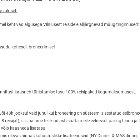
gu alusel.
semel kehtivad algusega Vilniusest reisidele alljärgnevad müügitingimused:
asuda koheselt broneerimisel
u kinnitust kaasneb tühistamise tasu 100% reisipaketi kogumaksumusest.
või 48h jooksul vaid juhul kui broneering on süsteemi sisestatud eelbron
 reisijat), siis palume teil kindlasti saata meile eelnevalt päring hinna j
 võib kaasneda lisatasu.
eemis olevas hinnas kohustuslikke lisateenuseid (NY Dinner, X-MAS dinner, 