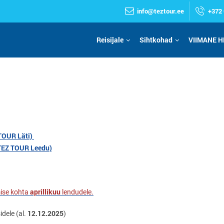
info@teztour.ee
+372 
Reisijale
Sihtkohad
VIIMANE H
 TOUR Läti)
a TEZ TOUR Leedu)
aprillikuu
ise kohta
lendudele.
12.12.2025
idele (al.
)