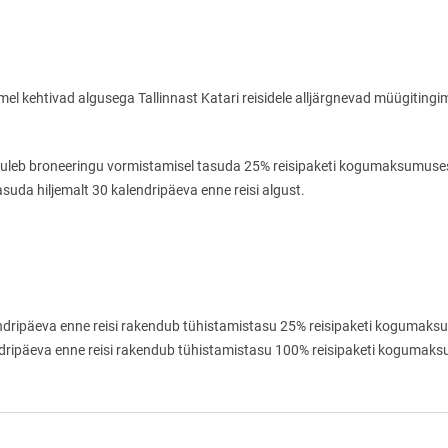
semel kehtivad algusega Tallinnast Katari reisidele alljärgnevad müügiting
a, tuleb broneeringu vormistamisel tasuda 25% reisipaketi kogumaksumuse
uda hiljemalt 30 kalendripäeva enne reisi algust.
lendripäeva enne reisi rakendub tühistamistasu 25% reisipaketi kogumaks
endripäeva enne reisi rakendub tühistamistasu 100% reisipaketi kogumak