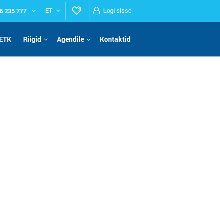
6 235 777
ET
Logi sisse
ETK
Riigid
Agendile
Kontaktid