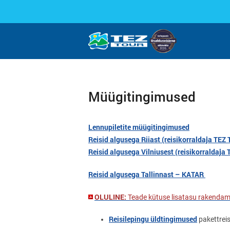
Müügitingimused
Lennupiletite müügitingimused
Reisid algusega Riiast (reisikorraldaja TEZ
Reisid algusega Vilniusest (reisikorraldaj
Reisid algusega Tallinnast – KATAR
OLULINE:
Teade kütuse lisatasu rakendam
Reisilepingu üldtingimused
pakettreis