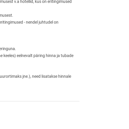
musest v.a hotellid, kus on eritingimused
umusest.
 eritingimused - nendel juhtudel on
eeringuna.
ne keeles) eelnevalt päring hinna ja tubade
uurortimaks jne.), need lisatakse hinnale