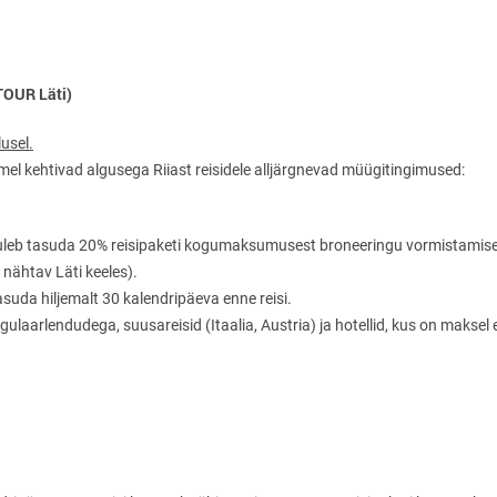
 TOUR Läti)
usel.
semel kehtivad algusega Riiast reisidele alljärgnevad müügitingimused:
 tuleb tasuda 20% reisipaketi kogumaksumusest broneeringu vormistamisel 
 nähtav Läti keeles).
uda hiljemalt 30 kalendripäeva enne reisi.
egulaarlendudega, suusareisid (Itaalia, Austria) ja hotellid, kus on makse