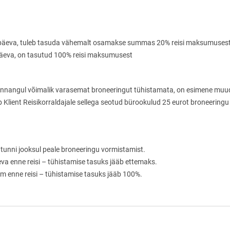
ndripäeva, tuleb tasuda vähemalt osamakse summas 20% reisi maksumusest
ripäeva, on tasutud 100% reisi maksumusest
hinnangul võimalik varasemat broneeringut tühistamata, on esimene mu
Klient Reisikorraldajale sellega seotud bürookulud 25 eurot broneeringu
4 tunni jooksul peale broneeringu vormistamist.
va enne reisi – tühistamise tasuks jääb ettemaks.
em enne reisi – tühistamise tasuks jääb 100%.