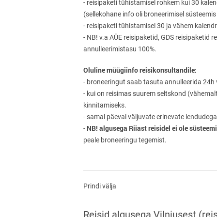
- reisipaketi tühistamisel rohkem kui 30 kal
(sellekohane info oli broneerimisel süsteemis
- reisipaketi tühistamisel 30 ja vähem kale
- NB! v.a AÜE reisipaketid, GDS reisipaketid r
annulleerimistasu 100%.
Oluline müügiinfo reisikonsultandile:
- broneeringut saab tasuta annulleerida 24h 
- kui on reisimas suurem seltskond (vähemalt 8
kinnitamiseks.
- samal päeval väljuvate erinevate lendudega
NB! algusega Riiast reisidel ei ole süstee
-
peale broneeringu tegemist.
Prindi välja
Reisid algusega Vilniusest (re