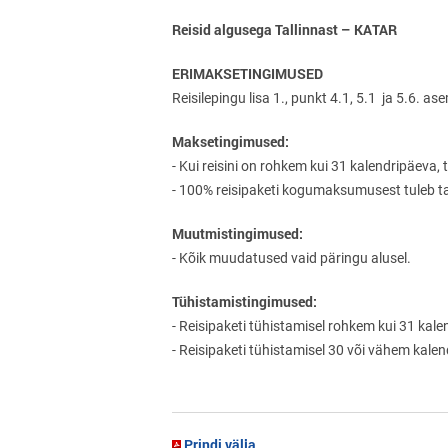
Reisid algusega Tallinnast – KATAR
ERIMAKSETINGIMUSED
Reisilepingu lisa 1., punkt 4.1, 5.1 ja 5.6. a
Maksetingimused:
- Kui reisini on rohkem kui 31 kalendripäev
- 100% reisipaketi kogumaksumusest tuleb tas
Muutmistingimused:
- Kõik muudatused vaid päringu alusel.
Tühistamistingimused:
- Reisipaketi tühistamisel rohkem kui 31 ka
- Reisipaketi tühistamisel 30 või vähem kal
Prindi välja