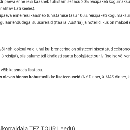
endripäeva enne reisi kaasneb tühistamise tasu 20% reisipaketi kogumaksu
 nähtav Läti keeles).
ndripäeva enne reisi kaasneb tühistamise tasu 100% reisipaketi kogumaks
egulaarlendudega, suusareisid (Itaalia, Austria) ja hotellid, kus on maksel
või 48h jooksul vaid juhul kui broneering on süsteemi sisestatud eelbron
 reisijat), siis palume teil kindlasti saata book@teztour.lv (inglise või ve
 võib kaasneda lisatasu.
mis olevas hinnas kohustuslikke lisateenuseid
(NY Dinner, X-MAS dinner, k
isikorraldaja TEZ TOUR Leedu)