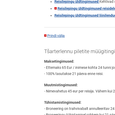
Reisilepingu üldtingimused
Kehtivad 
Reisilepingu üldtingimused reisidel
Reisilepingu üldtingimused
liinilendu
Prindi välja
Tšarterlennu piletite müügiting
Maksetingimused:
- Ettemaks 65 Eur / inimese kohta 24 tunni j
- 100% tasutakse 21 päeva enne reisi.
Muutmistingimused:
- Nimevahetus 45 eur per reisija. Vähem kui 
Tühistamistingimused:
- Broneering on trahvivabalt annulleeritav 2
- Broneeringu tühistamisel rohkem kui 21 päe