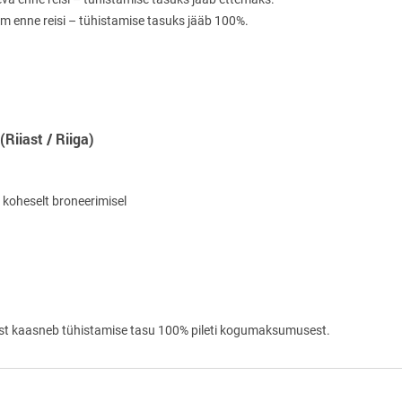
em enne reisi – tühistamise tasuks jääb 100%.
Riiast / Riiga)
koheselt broneerimisel
itust kaasneb tühistamise tasu 100% pileti kogumaksumusest.