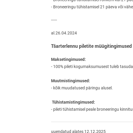
- Broneeringu tühistamisel 21 päeva või väh
-----
al.26.04.2024
Tšarterlennu piletite müügitingimused (
Maksetingimused:
- 100% pileti kogumaksumusest tuleb tasuda 
Muutmistingimused:
- kõik muudatused päringu alusel.
Tühistamistingimused:
- pileti tühistamisel peale broneeringu kinn
uuendatud alates 12.12.2025