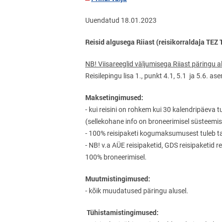
Uuendatud 18.01.2023
Reisid algusega Riiast (reisikorraldaja TEZ
NB! Viisareeglid väljumisega Riiast päringu al
Reisilepingu lisa 1., punkt 4.1, 5.1 ja 5.6. a
Maksetingimused:
- kui reisini on rohkem kui 30 kalendripäeva
(sellekohane info on broneerimisel süsteemis
- 100% reisipaketi kogumaksumusest tuleb tas
- NB! v.a AÜE reisipaketid, GDS reisipaketid r
100% broneerimisel.
Muutmistingimused:
- kõik muudatused päringu alusel.
Tühistamistingimused: