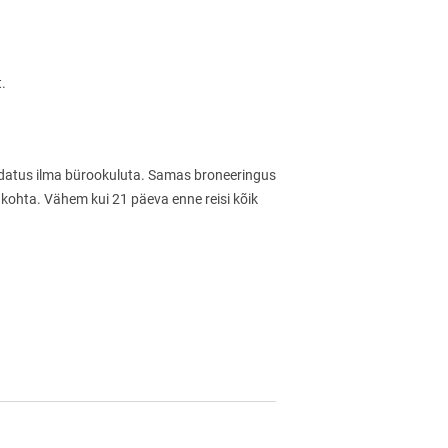
.
udatus ilma bürookuluta. Samas broneeringus
 kohta. Vähem kui 21 päeva enne reisi kõik