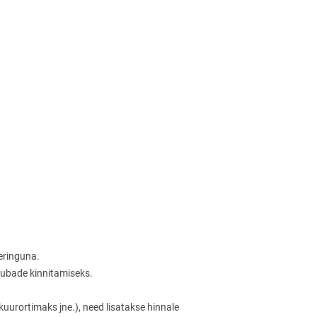
eeringuna.
a tubade kinnitamiseks.
kuurortimaks jne.), need lisatakse hinnale