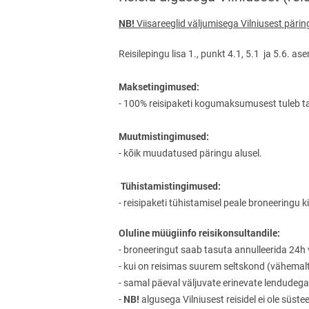
NB!
Viisareeglid väljumisega Vilniusest pärin
Reisilepingu lisa 1., punkt 4.1, 5.1 ja 5.6. a
Maksetingimused:
- 100% reisipaketi kogumaksumusest tuleb t
Muutmistingimused:
- kõik muudatused päringu alusel.
Tühistamistingimused:
- reisipaketi tühistamisel peale broneering
Oluline müügiinfo reisikonsultandile:
- broneeringut saab tasuta annulleerida 24h 
- kui on reisimas suurem seltskond (vähemalt 8
- samal päeval väljuvate erinevate lendudega
NB!
-
algusega Vilniusest reisidel ei ole süst