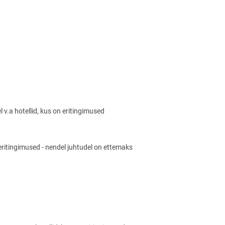
v.a hotellid, kus on eritingimused
l eritingimused - nendel juhtudel on ettemaks