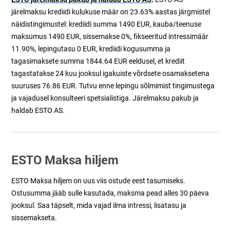
järelmaksu krediidi kulukuse määr on 23.63% aastas järgmistel
näidistingimustel: krediidi summa 1490 EUR, kauba/teenuse
maksumus 1490 EUR, sissemakse 0%, fikseeritud intressimäär
11.90%, lepingutasu 0 EUR, krediidi kogusumma ja
tagasimaksete summa 1844.64 EUR eeldusel, et krediit
tagastatakse 24 kuu jooksul igakuiste võrdsete osamaksetena
suuruses 76.86 EUR. Tutvu enne lepingu sõlmimist tingimustega
ja vajadusel konsulteeri spetsialistiga. Järelmaksu pakub ja
haldab ESTO AS.
ESTO Maksa hiljem
ESTO Maksa hiljem on uus viis ostude eest tasumiseks.
Ostusumma jääb sulle kasutada, maksma pead alles 30 päeva
jooksul. Saa täpselt, mida vajad ilma intressi, lisatasu ja
sissemakseta.