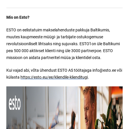
Mis on Esto?
ESTO on eelistatuim makselahenduste pakkuja Baltikumis,
muutes kaupmeeste müügi- ja tarbijate ostukogemuse
revolutsiooniliselt lihtsaks ning sujuvaks. ESTO'l on üle Baltikumi
pea 500 000 aktiivset klienti ning üle 3000 partnerpoe. ESTO
missioon on aidata partneritel müüa ja klientidel osta.
Kui vajad abi, võta ühendust ESTO AS töötajaga info@esto.ee või
külasta
https://esto.eu/ee/kliendile-klienditugi
.