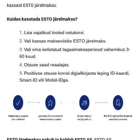
kassast ESTO järelmaksu.
Kuidas kasutada ESTO järelmaksu?
Lisa vajalikud tooted ostukorvi.
Vali kassas makseviisiks ESTO järelmaks.
Vali oma eelistatud tagasimakseperiood vahemikus 3-
60 kuud.
Otsuse saad reaalajas.
Positiivse otsuse korral digiallkirjasta leping ID-kaardi,
Smart-ID või Mobiil-IDga.
ESTO järelmaksu pakub ja haldab ESTO AS
.
ESTO AS