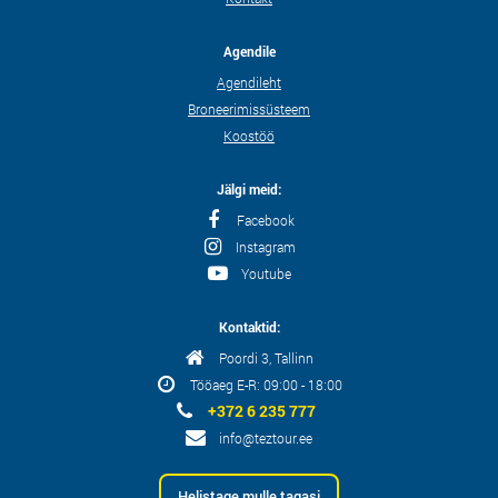
Agendile
Agendileht
Broneerimissüsteem
Koostöö
Jälgi meid:
Facebook
Instagram
Youtube
Kontaktid:
Poordi 3, Tallinn
Tööaeg E-R: 09:00 - 18:00
+372 6 235 777
info@teztour.ee
Helistage mulle tagasi