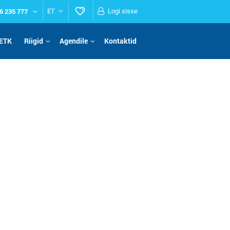
6 235 777
ET
Logi sisse
ETK
Riigid
Agendile
Kontaktid