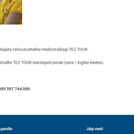
aldajaks rahvusvahelise reisikorraldaja TEZ TOUR.
.
alike TEZ TOUR esindajate poole (vene / inglise keeles)
95 597 744 006
gendile
Jälgi meid: