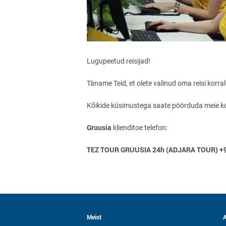
Lugupeetud reisijad!
Täname Teid, et olete valinud oma reisi korr
Kõikide küsimustega saate pöörduda meie koh
Gruusia
klienditoe telefon:
TEZ TOUR GRUUSIA 24h (ADJARA TOUR) +9
Meist
A