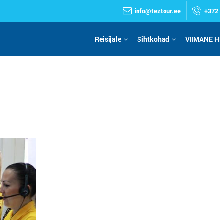
info@teztour.ee
+372 
Reisijale
Sihtkohad
VIIMANE H