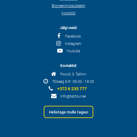
Broneerimissüsteem
Koostöö
Jälgi meid:
Facebook
Instagram
Youtube
Kontaktid:
Poordi 3, Tallinn
Tööaeg E-R: 09:00 - 18:00
+372 6 235 777
info@teztour.ee
Helistage mulle tagasi