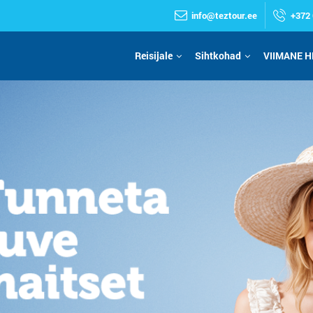
info@teztour.ee
+372 
Reisijale
Sihtkohad
VIIMANE H