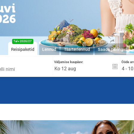
Talv 2026/27
Reisipaketid
Lennud
Tšarterlennud
Saada päring
Väljumise kuupäev:
Ööde arv
4 - 1