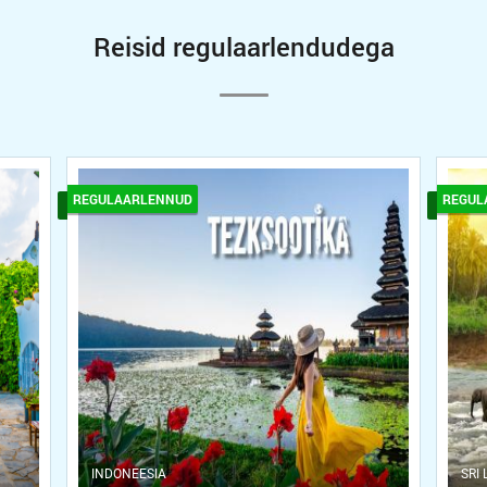
Reisid regulaarlendudega
REGULAARLENNUD
REGUL
INDONEESIA
SRI