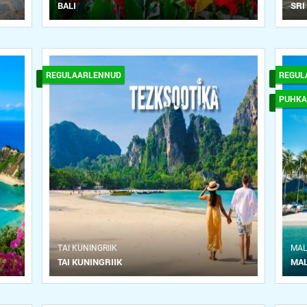
BALI
SRI
REGULAARLENNUD
REGUL
PUHKA
ТAI KUNINGRIIK
MAL
TAI KUNINGRIIK
MAL