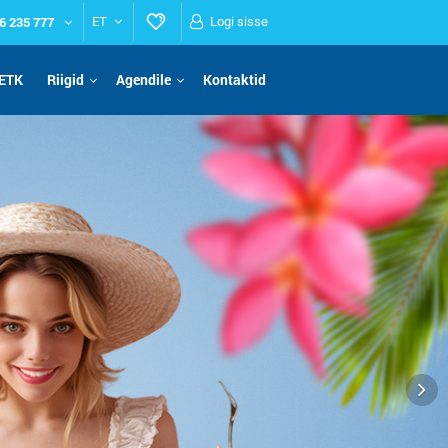
6 235 777
ET
Logi sisse
ETK
Riigid
Agendile
Kontaktid