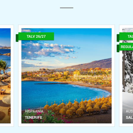
TALV 26/27
TA
REGUL
HISPAANIA
АUS
TENERIFE
SA