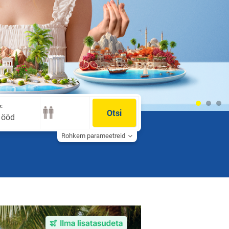
:
Otsi
0 ööd
Rohkem parameetreid