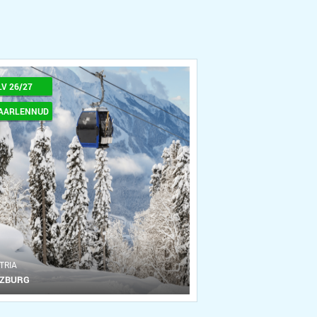
LV 26/27
AARLENNUD
TRIA
LZBURG