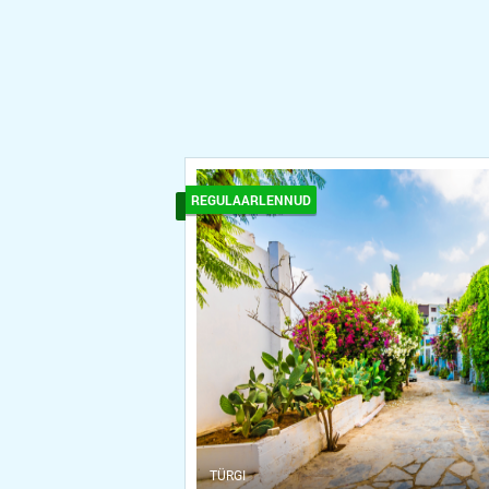
REGULAARLENNUD
ТÜRGI