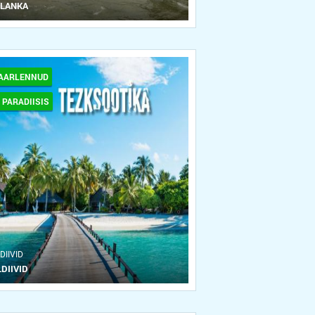
 LANKA
AARLENNUD
 PARADIISIS
DIIVID
DIIVID