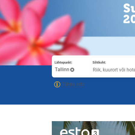
Lähtepunkt:
Sihtkoht:
Tallinn
Tähtis info