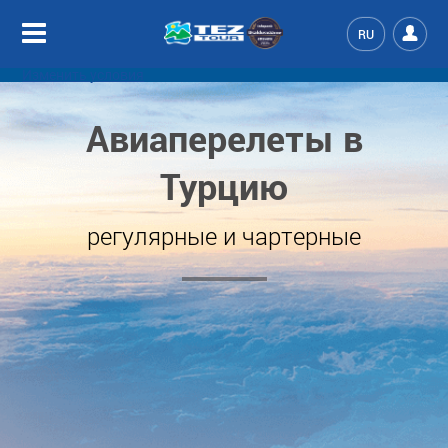
RU
Изменить условия
Авиаперелеты в
Турцию
регулярные и чартерные