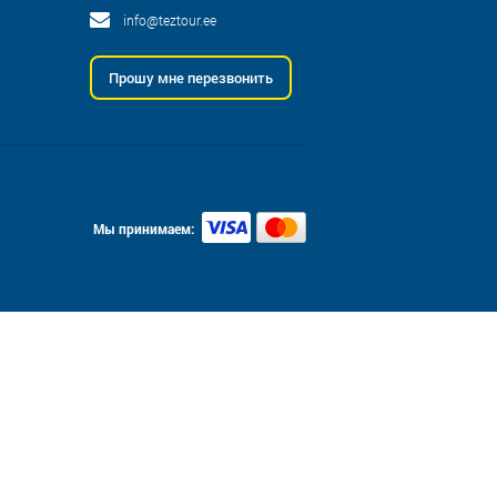
info@teztour.ee
Прошу мне перезвонить
Мы принимаем: