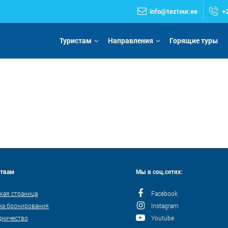
info@teztour.ee
+
Туристам
Направления
Горящие туры
ствам
Мы в соц.сетях:
кая страница
Facebook
ма бронирования
Instagram
дничество
Youtube