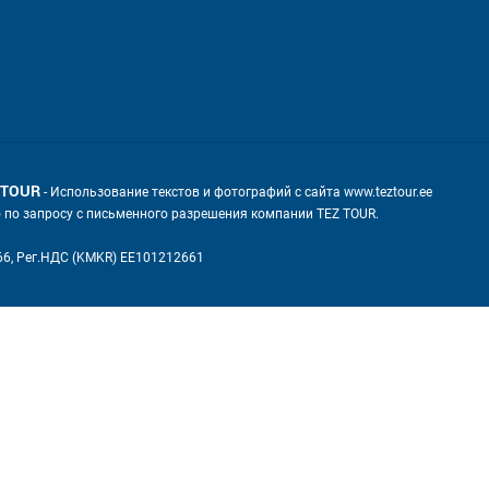
 TOUR
- Использование текстов и фотографий с сайта www.teztour.ee
о по запросу с письменного разрешения компании TEZ TOUR.
66, Рег.НДС (KMKR) EE101212661