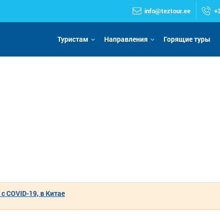
info@teztour.ee
+
Туристам
Направления
Горящие туры
 COVID-19, в Китае