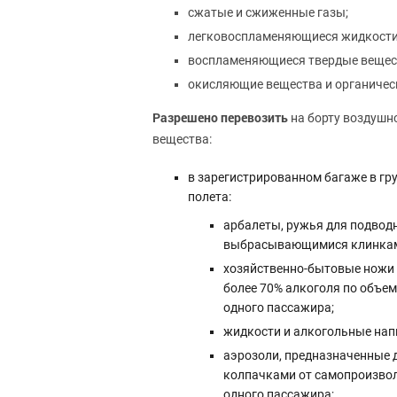
сжатые и сжиженные газы;
легковоспламеняющиеся жидкости
воспламеняющиеся твердые вещес
окисляющие вещества и органическ
Разрешено перевозить
на борту воздушн
вещества:
в зарегистрированном багаже в гр
полета:
арбалеты, ружья для подводн
выбрасывающимися клинками
хозяйственно-бытовые ножи (
более 70% алкоголя по объему
одного пассажира;
жидкости и алкогольные напи
аэрозоли, предназначенные 
колпачками от самопроизвольн
одного пассажира;