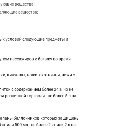
рующие вещества;
авляющие вещества;
мых условий следующие предметы и
упом пассажиров к багажу во время
ыки, кинжалы, ножи: охотничьи, ножи с
итки с содержанием более 24%, но не
я розничной торговли - не более 5 л на
 клапаны баллончиков которых защищены
или 500 мл - не более 2 кг или 2 л на