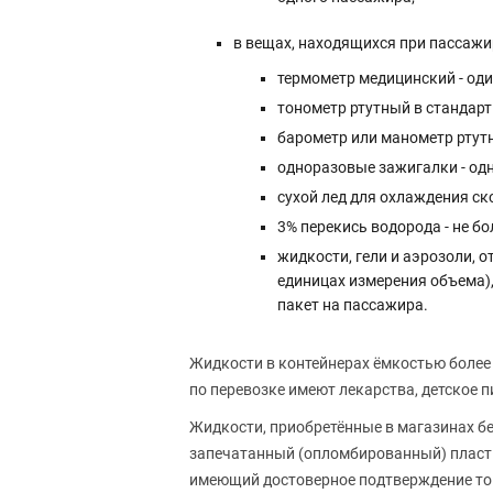
в вещах, находящихся при пассажи
термометр медицинский - оди
тонометр ртутный в стандарт
барометр или манометр ртут
одноразовые зажигалки - одн
сухой лед для охлаждения ск
3% перекись водорода - не бо
жидкости, гели и аэрозоли, 
единицах измерения объема)
пакет на пассажира.
Жидкости в контейнерах ёмкостью более 
по перевозке имеют лекарства, детское 
Жидкости, приобретённые в магазинах б
запечатанный (опломбированный) пласт
имеющий достоверное подтверждение того