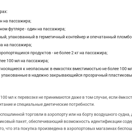
рах:
н на пассажира;
ном футляре - один на пассажира;
ный, упакованный в герметичный контейнер и опечатанный пломбо
а на пассажира;
оропортящихся продуктов - не более 2 кг на пассажира;
лее 100 мл на пассажира;
относящиеся к неопасным: в емкостях вместимостью не более 100 м
, упакованные в надежно закрывающийся прозрачный пластиковый 
100 мл к перевозке не принимаются даже в том случае, если ёмко
питание и специальные диетические потребности.
еспошлинной торговли в аэропорту или на борту воздушного судна
иковый пакет, обеспечивающий возможность идентификации содерж
, что эта покупка произведена в аэропортовых магазинах беспош