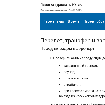
Памятка туриста по Китаю
Последнее изменение: 08.06.2023
Перелет туда
В отеле
Перелет обра
Перелет, трансфер и за
Перед выездом в аэропорт
Проверьте наличие следующих д
заграничный паспорт;
ваучер;
страховой полис;
авиабилет;
при необходимости нотари
выезда из Российской Федера
Рекомендуем взять с собой ксероко