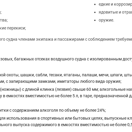
едкие и коррози
;
ядовитые и отр
тва;
оружие.
ие перекиси;
ого судна членами экипажа и пассажирами с соблюдением требуе
узовых, багажных отсеках воздушного судна с изолированным дост
ой охоты, шашки, сабли, тесаки, ятаганы, палаши, мечи, шпаги, шт
, с запирающими замками, имитаторы любого вида оружия;
ножницы) с длиной клинка (лезвия) свыше 60 мм; алкогольные нап
 в емкостях вместимостью не более 5 л, в таре, предназначенной дл
тки с содержанием алкоголя по объему не более 24%;
для использования в спортивных или бытовых целях, выпускные
ого выпуска содержимого в емкостях вместимостью не более 0,5 кг 