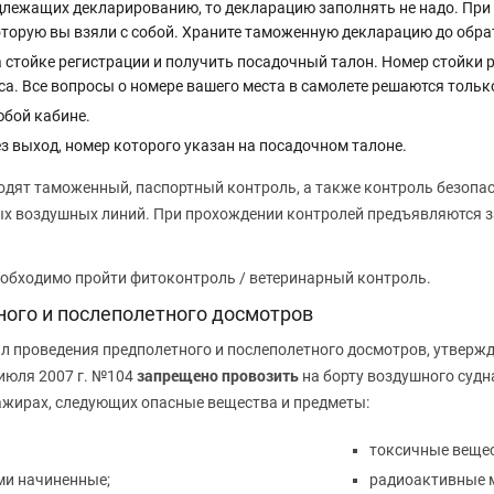
одлежащих декларированию, то декларацию заполнять не надо. При
торую вы взяли с собой. Храните таможенную декларацию до обра
а стойке регистрации и получить посадочный талон. Номер стойки
а. Все вопросы о номере вашего места в самолете решаются только
юбой кабине.
з выход, номер которого указан на посадочном талоне.
ят таможенный, паспортный контроль, а также контроль безопасн
ых воздушных линий. При прохождении контролей предъявляются 
еобходимо пройти фитоконтроль / ветеринарный контроль.
ого и послеполетного досмотров
л проведения предполетного и послеполетного досмотров, утвер
запрещено провозить
 июля 2007 г. №104
на борту воздушного суд
сажирах, следующих опасные вещества и предметы:
токсичные вещес
ми начиненные;
радиоактивные 