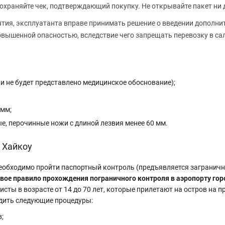
Сохраняйте чек, подтверждающий покупку. Не открывайте пакет ни д
тия, эксплуатанта вправе принимать решение о введении дополни
овышенной опасностью, вследствие чего запрещать перевозку в с
и не будет представлено медицинское обоснование);
 мм;
е, перочинные ножи с длиной лезвия менее 60 мм.
 Хайкоу
еобходимо пройти паспортный контроль (предъявляется заграничн
новое правило прохождения пограничного контроля в аэропорту го
сты в возрасте от 14 до 70 лет, которые прилетают на остров на 
одить следующие процедуры:
;