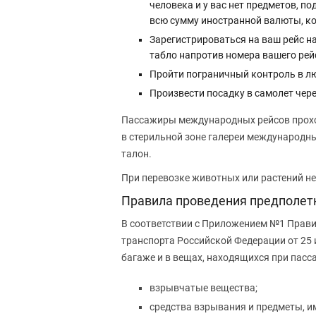
человека и у вас нет предметов, п
всю сумму иностранной валюты, ко
Зарегистрироваться на ваш рейс н
табло напротив номера вашего рейс
Пройти пограничный контроль в л
Произвести посадку в самолет чере
Пассажиры международных рейсов проход
в стерильной зоне галереи международн
талон.
При перевозке животных или растений н
Правила проведения предполетн
В соответствии с Приложением №1 Прави
транспорта Российской Федерации от 25
багаже и в вещах, находящихся при пас
взрывчатые вещества;
средства взрывания и предметы, и