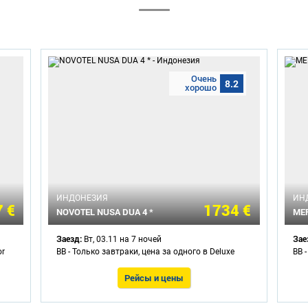
Очень
8.2
хорошо
ИНДОНЕЗИЯ
ИН
 €
1734 €
NOVOTEL NUSA DUA 4 *
MER
Заезд:
Зае
Вт, 03.11 на 7 ночей
or
BB - Только завтраки, цена за одного в Deluxe
BB 
Рейсы и цены