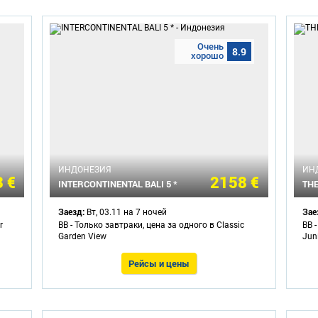
Очень
8.9
хорошо
ИНДОНЕЗИЯ
ИН
 €
2158 €
INTERCONTINENTAL BALI 5 *
THE
Заезд:
Зае
Вт, 03.11 на 7 ночей
r
BB - Только завтраки, цена за одного в Classic
BB 
Garden View
Juni
Рейсы и цены