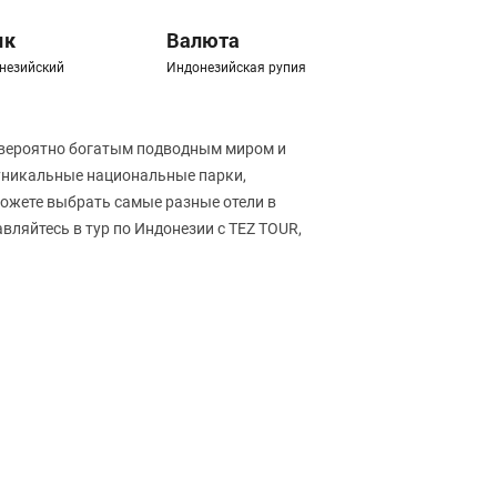
ык
Валюта
незийский
Индонезийская рупия
евероятно богатым подводным миром и
 уникальные национальные парки,
можете выбрать самые разные отели в
вляйтесь в тур по Индонезии с TEZ TOUR,