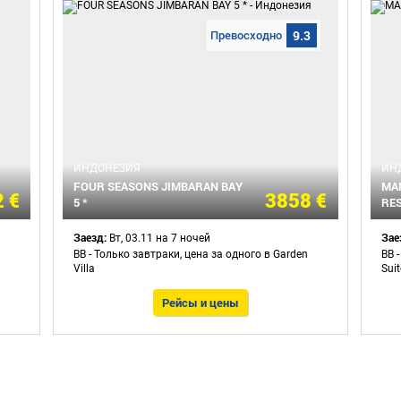
Превосходно
9.3
ИНДОНЕЗИЯ
ИН
FOUR SEASONS JIMBARAN BAY
MAN
 €
3858 €
5 *
RES
Заезд:
Зае
Вт, 03.11 на 7 ночей
BB - Только завтраки, цена за одного в Garden
BB 
Villa
Suit
Рейсы и цены