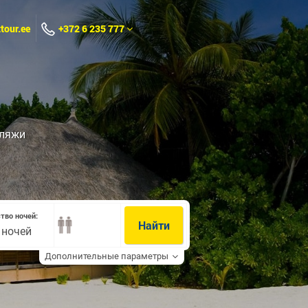
tour.ee
+372 6 235 777
пляжи
тво ночей:
Найти
0 ночей
Дополнительные параметры