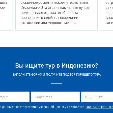
йшая
сказочное романтическое путешествие в
ост
оре
Индонезию. Эта страна как нельзя лучше
дайв
подходит для отдыха влюбленных,
подв
проведения свадебных церемоний,
здес
фотосессий или медового месяца.
зани
Вы ищите тур в Индонезию?
ЗАПОЛНИТЕ ФОРМУ И ПОЛУЧИТЕ ПОДБОР ГОРЯЩЕГО ТУРА
Индонезия
данные в соответствии с указанной целью их обработки.
Полный текст Сог