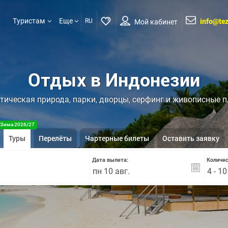
info@tez
Туристам
Еще
RU
Мой кабинет
Отдых в Индонезии
тическая природа, парки, дворцы, серфинг и живописные 
Зима 2026/27
Туры
Перелёты
Чартерные билеты
Оставить заявку
Дата вылета:
Количес
4 - 1