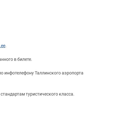
.ee
.
анного в билете.
 по инфотелефону Таллинского аэропорта
о стандартам туристического класса.