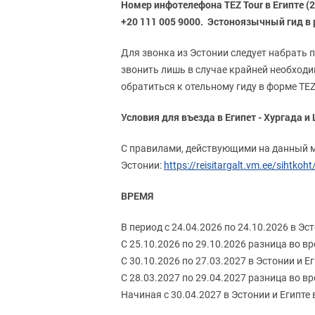
Номер инфотелефона TEZ Tour в Eгипте (2
+20 111 005 9000. Эстоноязычный гид в
Для звонка из Эстонии следует набрать п
звонить лишь в случае крайней необходи
обратиться к отельному гиду в форме TEZ
Условия для въезда в Египет - Хургада и
С правилами, действующими на данный м
Эстонии:
https://reisitargalt.vm.ee/sihtkoht
ВРЕМЯ
В период с 24.04.2026 по 24.10.2026 в Эс
С 25.10.2026 по 29.10.2026 разница во в
С 30.10.2026 по 27.03.2027 в Эстонии и Е
С 28.03.2027 по 29.04.2027 разница во в
Начиная с 30.04.2027 в Эстонии и Египте