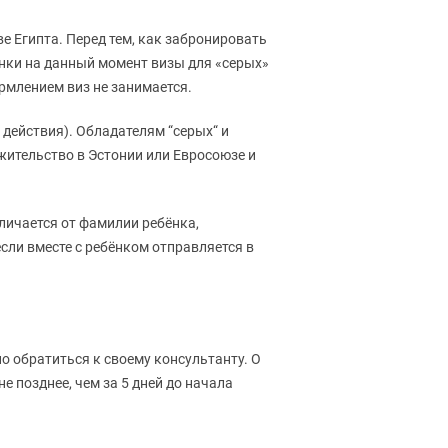
е Египта. Перед тем, как забронировать
инки на данный момент визы для «серых»
ормлением виз не занимается.
действия). Обладателям “серых“ и
 жительство в Эстонии или Евросоюзе и
тличается от фамилии ребёнка,
если вместе с ребёнком отправляется в
о обратиться к своему консультанту. О
е позднее, чем за 5 дней до начала