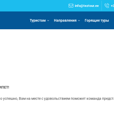
info@teztour.ee
+
Туристам
Направления
Горящие туры
ИПЕТ!
о успешно, Вам на месте с удовольствием поможет команда предст