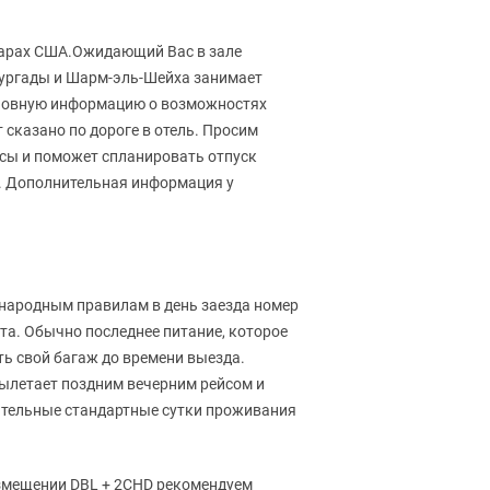
лларах США.Ожидающий Вас в зале
 Хургады и Шарм-эль-Шейха занимает
Основную информацию о возможностях
сказано по дороге в отель. Просим
росы и поможет спланировать отпуск
. Дополнительная информация у
ународным правилам в день заезда номер
ета. Обычно последнее питание, которое
ть свой багаж до времени выезда.
вылетает поздним вечерним рейсом и
нительные стандартные сутки проживания
размещении DBL + 2CHD рекомендуем