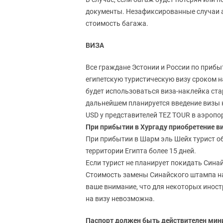
документы. Незафиксированные случаи 
стоимость багажа.
ВИЗА
Все граждане Эстонии и России по приб
египетскую туристическую визу сроком н
будет использоваться виза-наклейка стар
дальнейшем планируется введение визы н
USD у представителей TEZ TOUR в аэропо
При прибытии в Хургаду приобретение в
При прибытии в Шарм эль Шейх турист об
территории Египта более 15 дней.
Если турист не планирует покидать Сина
Стоимость замены Синайского штампа на 
ваше внимание, что для некоторых инос
на визу невозможна.
Паспорт должен быть действителен мин