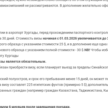
авиакомпанией не рассматриваются. В дополнение желательно оф
ытии в аэропорт Хургады, перед прохождением паспортного контр
начиная с 01.03.2026 увеличивается до 
а 30 дней. Стоимость визы
ого образца с указанием стоимости 25 $, и в дополнение еще одна 
NB!
ового образца с указанием полной стоимости - 30 $.
Чтобы избе
рту Хургады
изы является обязательным.
язан приобрести визу, если планирует выезд за пределы Синайско
йский полуостров, и срок его пребывания менее 15 дней, он может 
визу составлет 225 египетских фунтов (примерно 5 $) дополнител
транных граждан (например граждан Казахстана, Таджикистана, К
имум 6 месяцев после завершения поездки.