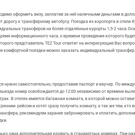
ходимо оформить визу, заплатив за неё наличными деньгами в до
т дорогу к трансферному автобусу. Поездка из аэропорта в отели
идуальных трансферов на более отдалённые курорты 1,5-2 часа.
ремя информационного часа, о времени проведения которого будет 
которого представитель TEZ Tour ответит на интересующие Вас воп
ее комфортной поездки можно заказать индивидуальный трансфер
ся нужно самостоятельно, предоставив паспорт и ваучер. По межд
ь выезда номер освобождается до 12:00 независимо от времени выл
втрак. В отелях имеется багажная комната, в которой можно остави
енним рейсом и хотят сразу получить комнату, а так же тем, кто 
трансфера, рекомендуем заранее забронировать и оплатить допол
дки.
только одна дополнительная кровать в стандартных номерах. При 