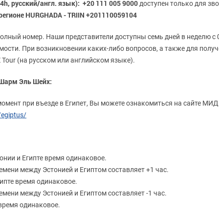
4h, русский/англ. язык): +20 111 005 9000
доступен только для зво
 регионе HURGHADA - TRIIN +201110059104
олный номер. Наши представители доступны семь дней в неделю с 0
мости. При возникновении каких-либо вопросов, а также для полу
 Tour (на русском или английском языке).
 Шарм Эль Шейх:
омент при въезде в Египет, Вы можете ознакомиться на сайте МИД
/egiptus/
тонии и Египте время одинаковое.
ремени между Эстонией и Египтом составляет +1 час.
гипте время одинаковое.
ремени между Эстонией и Египтом составляет -1 час.
 время одинаковое.