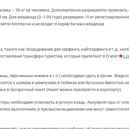
ажа — 30 кг на человека. Дополнительно разрешается провозить од
см. Для младенца (0–1,99 года) разрешено 10 кг регистрированног
зится бесплатно и не входит в норму багажа младенца.
, такого как оборудование для серфинга, кайтсерфинга и т.д., н
доставления трансфера туристам, которые прилетают в Египет
с 
ы, перочинные ножики и т.п.) необходимо сдать в багаж. Жидкост
осится к кремам и шампуням) в тюбиках или бутылках ёмкостью не 
ых в прозрачный пакет (пакет можно приобрести в аэропорту).
яторы необходимо упаковать в ручную кладь. Аккумуляторы от эле
 кнопка выключения, и при высоком давлении они могут самостоятел
и повреждён, нужно незамедлительно сообщить об этом служащим а