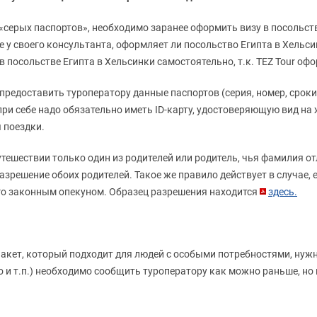
 «серых паспортов», необходимо заранее оформить визу в посольств
те у своего консультанта, оформляет ли посольство Египта в Хельс
 посольстве Египта в Хельсинки самостоятельно, т.к. TEZ Tour оф
едоставить туроператору данные паспортов (серия, номер, сроки 
при себе надо обязательно иметь ID-карту, удостоверяющую вид на
 поездки.
утешествии только один из родителей или родитель, чья фамилия о
зрешение обоих родителей. Такое же правило действует в случае, 
го законным опекуном. Образец разрешения находится
здесь.
акет, который подходит для людей с особыми потребностями, нужн
 и т.п.) необходимо сообщить туроператору как можно раньше, но н