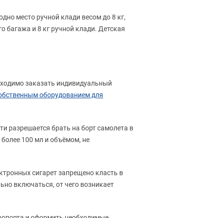
но место ручной клади весом до 8 кг,
о багажа и 8 кг ручной клади. Детская
еобходимо заказать индивидуальный
собственным оборудованием для
и разрешается брать на борт самолета в
более 100 мл и объёмом, не
ктронных сигарет запрещено класть в
ьно включаться, от чего возникает
эропорта и оформить необходимые