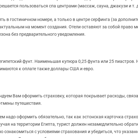
решается пользоваться спа центрами (массаж, сауна, джакузи и т. д
ть в гостиничном номере, а только в центре серфинга (за дополн
 актуальным на момент создания. Отели оставяют за собой право м
сезона без предварительного уведомления.
египетский фунт. Наименьшая купюра 0,25 фунта или 25 пиастров.
нимаются к оплате также доллары США и евро.
дуем Вам оформить страховку, которая покрывает расходы, связа
отмены путешествия.
м надо оформить обязательно, так как эстонская карточка страхов
учая на территории Египта, турист должен незамедлительно обрат
 ознакомиться с условиями страхования и убедиться, что указан