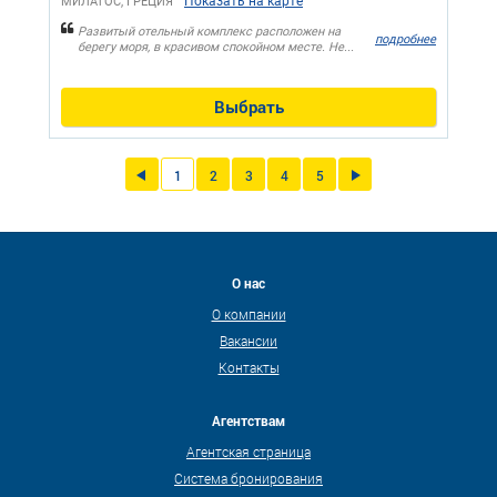
Показать на карте
МИЛАТОС, ГРЕЦИЯ
Развитый отельный комплекс расположен на
подробнее
берегу моря, в красивом спокойном месте. Не...
Выбрать
1
2
3
4
5
О нас
О компании
Вакансии
Контакты
Агентствам
Агентская страница
Система бронирования