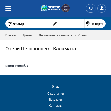
RU
Фильтр
На карте
Главная
Греция
Пелопоннес - Каламата
Отели
Отели Пелопоннес - Каламата
Всего отелей:
0
О нас
О компании
Вакансии
Контакты