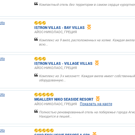
Компактный отель без территории в самом сердце курортного
ISTRON VILLAS - BAY VILLAS
АЙОС-НИКОЛАОС, ГРЕЦИЯ
Комплекс из 9 вилл, расположенных на холме. Каждая вилла
всю...
ISTRON VILLAS - VILLAGE VILLAS
АЙОС-НИКОЛАОС, ГРЕЦИЯ
Комплекс из 3-х мезонетт. Каждая вилла имеет собственный
оборудованную...
MGALLERY NIKO SEASIDE RESORT
Показать на карте
АЙОС-НИКОЛАОС, ГРЕЦИЯ
Полностью реновированный отель на побережье города Агио
Находится в пешей...
CAYO EXCLUSIVE RESORT & SPA