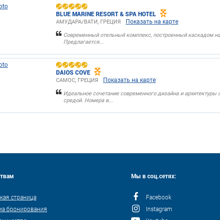
BLUE MARINE RESORT & SPA HOTEL
Показать на карте
АМУДАРА/ВАТИ, ГРЕЦИЯ
Современный отельный комплекс, построенный каскадом н
Предлагается...
DAIOS COVE
Показать на карте
САМОС, ГРЕЦИЯ
Идеальное сочетание современного дизайна и архитектуры
средой. Номера в...
ствам
Мы в соц.сетях:
кая страница
Facebook
ма бронирования
Instagram