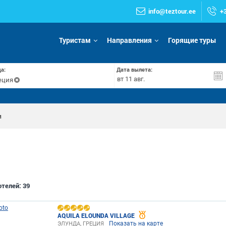
info@teztour.ee
+
Туристам
Направления
Горящие туры
а:
Дата вылета:
еция
и
отелей:
39
AQUILA ELOUNDA VILLAGE
Показать на карте
ЭЛУНДА, ГРЕЦИЯ