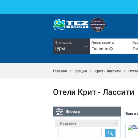
Что ищем:
Город вылета:
Куд
Туры
Таллинн
Гр
Главная
Греция
Крит - Лассити
Отел
Отели Крит - Лассити
Фильтр
Всего 
Название