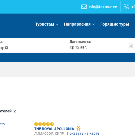
info@teztour.ee
+
Туристам
Направления
Горящие туры
а:
Дата вылета:
пр
отелей:
2
THE ROYAL APOLLONIA
Показать на карте
ЛИМАССОЛ, КИПР