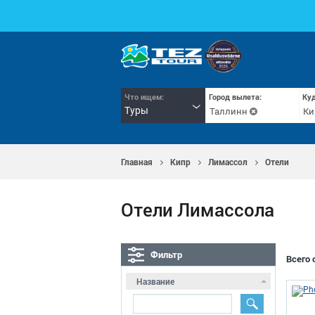
Что ищем:
Город вылета:
Куд
Туры
Таллинн
Ки
Главная
Кипр
Лимассол
Отели
Отели Лимассолa
Фильтр
Всего 
Название