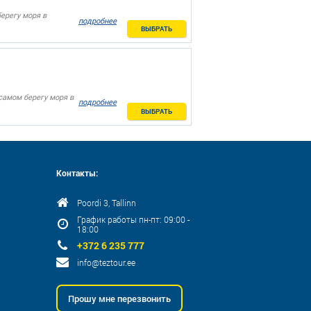
ерегу моря в
подробнее
ВЫБРАТЬ
самом берегу моря в
подробнее
ВЫБРАТЬ
Контакты:
Poordi 3, Tallinn
График работы пн-пт: 09:00 -
18:00
+372 6 235 777
info@teztour.ee
Прошу мне перезвонить