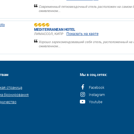
Современный пятизвездочный отель расположен на самом б
оживленном...
MEDITERRANEAN HOTEL
Показать на карте
ЛИМАССОЛ, КИПР
Хорошо зарекомендовавший себя отель, расположенный на 
оживленном...
ствам
Мы в соц.сетях:
кая страница
Facebook
ма бронирования
Instagram
дничество
Youtube