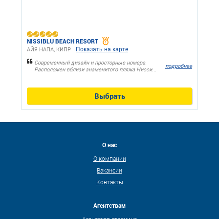
NISSIBLU BEACH RESORT
Показать на карте
АЙЯ НАПА, КИПР
Современный дизайн и просторные номера.
подробнее
Расположен вблизи знаменитого пляжа Нисси...
Выбрать
О нас
О компании
Вакансии
Контакты
Агентствам
Агентская страница