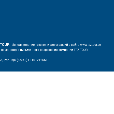
 TOUR
- Использование текстов и фотографий с сайта www.teztour.ee
о по запросу с письменного разрешения компании TEZ TOUR.
66, Рег.НДС (KMKR) EE101212661