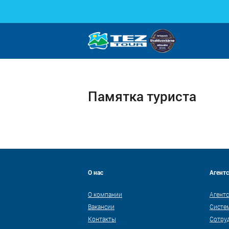
Памятка туриста
О нас
Агент
О компании
Агентс
Вакансии
Систе
Контакты
Сотру