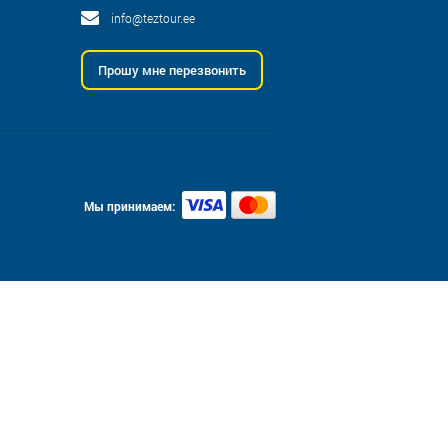
info@teztour.ee
Прошу мне перезвонить
Мы принимаем: