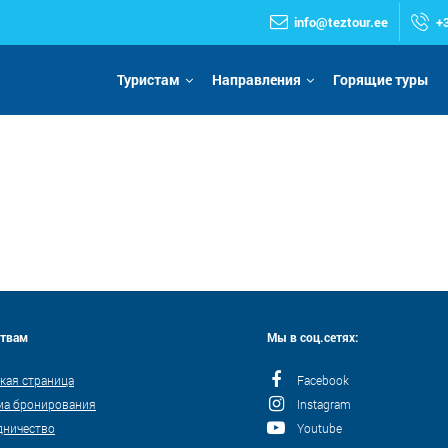
info@teztour.ee
+
Туристам
Направления
Горящие туры
ствам
Мы в соц.сетях:
кая страница
Facebook
ма бронирования
Instagram
дничество
Youtube